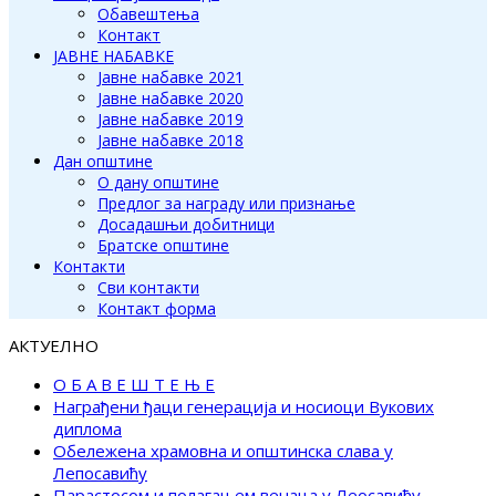
Обавештења
Контакт
ЈАВНЕ НАБАВКЕ
Јавне набавке 2021
Јавне набавке 2020
Јавне набавке 2019
Јавне набавке 2018
Дан општине
О дану општине
Предлог за награду или признање
Досадашњи добитници
Братске општине
Контакти
Сви контакти
Контакт форма
АКТУЕЛНО
О Б А В Е Ш Т Е Њ Е
Награђени ђаци генерација и носиоци Вукових
диплома
Обележена храмовна и општинска слава у
Лепосавићу
Парастосом и полагањем венаца у Леосавићу