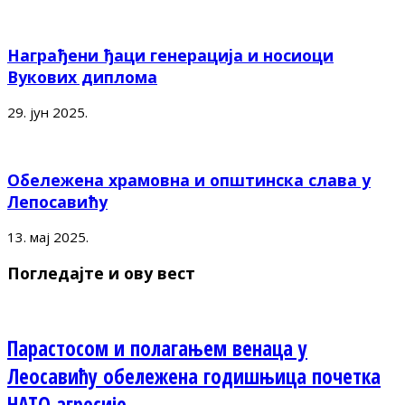
Награђени ђаци генерација и носиоци
Вукових диплома
29. јун 2025.
Обележена храмовна и општинска слава у
Лепосавићу
13. мај 2025.
Погледајте и ову вест
Парастосом и полагањем венаца у
Леосавићу обележена годишњица почетка
НАТО агресије