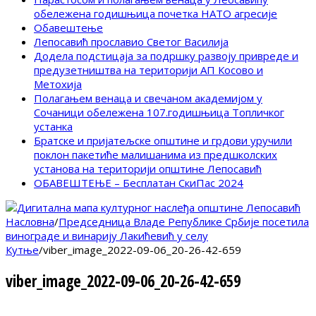
обележена годишњица почетка НАТО агресије
Обавештење
Лепосавић прославио Светог Василија
Додела подстицаја за подршку развоју привреде и
предузетништва на територији АП Косово и
Метохија
Полагањем венаца и свечаном академијом у
Сочаници обележена 107.годишњица Топличког
устанка
Братске и пријатељске општине и грдови уручили
поклон пакетиће малишанима из предшколских
установа на територији општине Лепосавић
ОБАВЕШТЕЊЕ – Бесплатан СкиПас 2024
Насловна
/
Председница Владе Републике Србије посетила
винограде и винарију Лакићевић у селу
Кутње
/
viber_image_2022-09-06_20-26-42-659
viber_image_2022-09-06_20-26-42-659