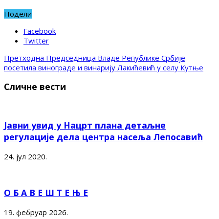
Подели
Facebook
Twitter
Претходна
Председница Владе Републике Србије
посетила винограде и винарију Лакићевић у селу Кутње
Сличне вести
Јавни увид у Нацрт плана детаљне
регулације дела центра насеља Лепосавић
24. јул 2020.
О Б А В Е Ш Т Е Њ Е
19. фебруар 2026.