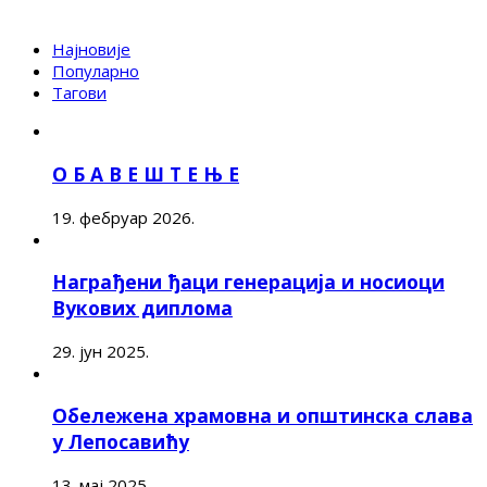
Најновије
Популарно
Тагови
О Б А В Е Ш Т Е Њ Е
19. фебруар 2026.
Награђени ђаци генерација и носиоци
Вукових диплома
29. јун 2025.
Обележена храмовна и општинска слава
у Лепосавићу
13. мај 2025.