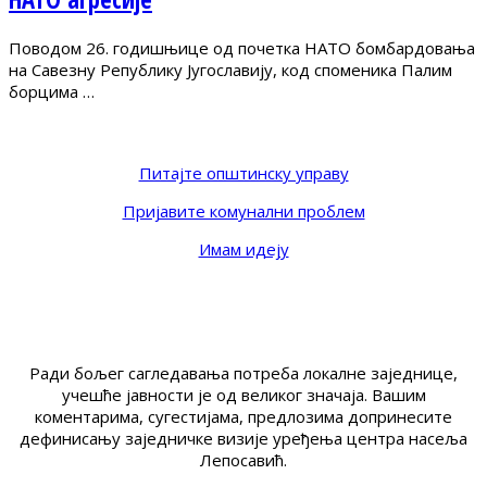
Поводом 26. годишњице од почетка НАТО бомбардовања
на Савезну Републику Југославију, код споменика Палим
борцима …
Питајте општинску управу
Пријавите комунални проблем
Имам идеју
Ради бољег сагледавања потреба локалне заједнице,
учешће јавности је од великог значаја. Вашим
коментарима, сугестијама, предлозима допринесите
дефинисању заједничке визије уређења центра насеља
Лепосавић.