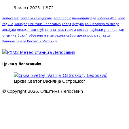
3. март 2023.
1,872
лепосавић
локална самоуправа
zoran todić
пољопривреда
избори 2019
нова
година
конкурс
Општина Лепосавић
спорт
култура
Канцеларија за младе
догађаји
омладински клуб
српска нова година
косово
најбољи ученици
дан
општине
божић
образовање
изградња
сабор
црква
рок фест
деца
Канцеларија за Косово и Метохију
Црква у Лепосавићу
Црква Светог Василија Острошког
© Copyright 2026, Општина Лепосавић