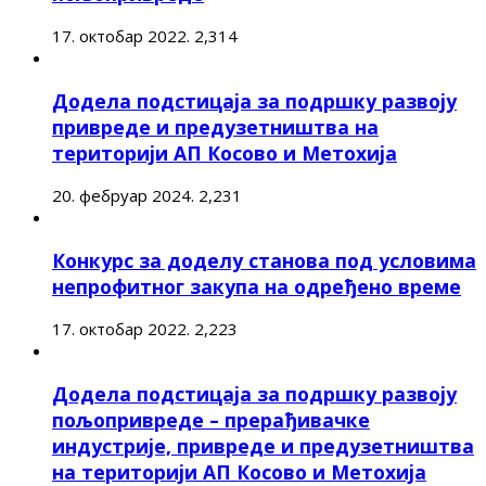
17. октобар 2022.
2,314
Додела подстицаја за подршку развоју
привреде и предузетништва на
територији АП Косово и Метохија
20. фебруар 2024.
2,231
Конкурс за доделу станова под условима
непрофитног закупа на одређено време
17. октобар 2022.
2,223
Додела подстицаја за подршку развоју
пољопривреде – прерађивачке
индустрије, привреде и предузетништва
на територији АП Косово и Метохија