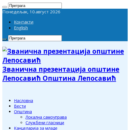
Понедељак, 10.август 2026
Контакти
English
Званична презентација општине
Лепосавић Општина Лепосавић
Насловна
Вести
Општина
Локална самоуправа
Службени гласници
Канцеларија за младе