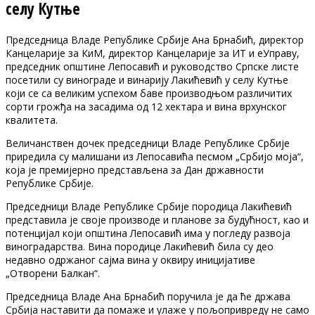
селу Кутње
Председница Владе Републике Србије Ана Брнабић, директор
Канцеларије за КиМ, директор Канцеларије за ИТ и еУправу,
председник општине Лепосавић и руководство Српске листе
посетили су винограде и винарију Лакићевић у селу Кутње
који се са великим успехом баве производњом различитих
сорти грожђа на засадима од 12 хектара и вина врхунског
квалитета.
Величанствен дочек председници Владе Републике Србије
приредила су малишани из Лепосавића песмом „Србијо моја“,
која је премијерно представљена за Дан државности
Републике Србије.
Председници Владе Републике Србије породица Лакићевић
представила је своје производе и планове за будућност, као и
потенцијал који општина Лепосавић има у погледу развоја
виноградарства. Вина породице Лакићевић била су део
недавно одржаног сајма вина у оквиру иницијативе
„Отворени Балкан“.
Председница Владе Ана Брнабић поручила је да ће држава
Србија наставити да помаже и улаже у пољопривреду не само