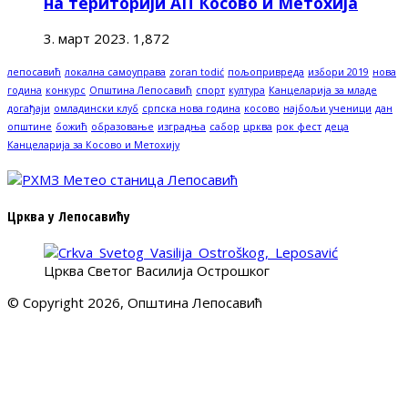
на територији АП Косово и Метохија
3. март 2023.
1,872
лепосавић
локална самоуправа
zoran todić
пољопривреда
избори 2019
нова
година
конкурс
Општина Лепосавић
спорт
култура
Канцеларија за младе
догађаји
омладински клуб
српска нова година
косово
најбољи ученици
дан
општине
божић
образовање
изградња
сабор
црква
рок фест
деца
Канцеларија за Косово и Метохију
Црква у Лепосавићу
Црква Светог Василија Острошког
© Copyright 2026, Општина Лепосавић