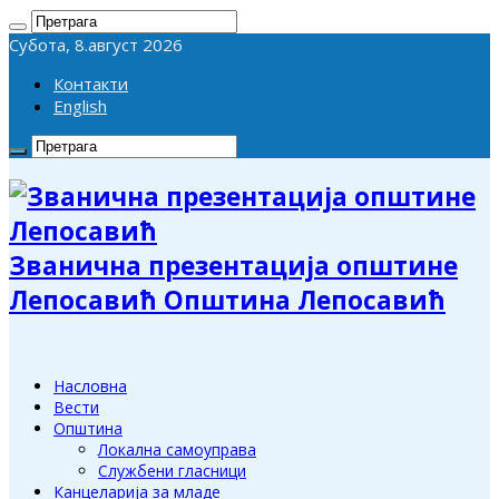
Субота, 8.август 2026
Контакти
English
Званична презентација општине
Лепосавић Општина Лепосавић
Насловна
Вести
Општина
Локална самоуправа
Службени гласници
Канцеларија за младе