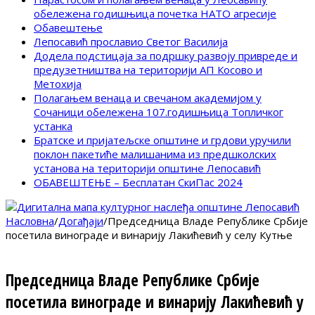
обележена годишњица почетка НАТО агресије
Обавештење
Лепосавић прославио Светог Василија
Додела подстицаја за подршку развоју привреде и
предузетништва на територији АП Косово и
Метохија
Полагањем венаца и свечаном академијом у
Сочаници обележена 107.годишњица Топличког
устанка
Братске и пријатељске општине и грдови уручили
поклон пакетиће малишанима из предшколских
установа на територији општине Лепосавић
ОБАВЕШТЕЊЕ – Бесплатан СкиПас 2024
Насловна
/
Догађаји
/
Председница Владе Републике Србије
посетила винограде и винарију Лакићевић у селу Кутње
Председница Владе Републике Србије
посетила винограде и винарију Лакићевић у