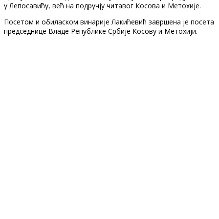
у Лепосавићу, већ на подручју читавог Косова и Метохије.
Посетом и обиласком винарије Лакићевић завршена је посета
председнице Владе Републике Србије Косову и Метохији.