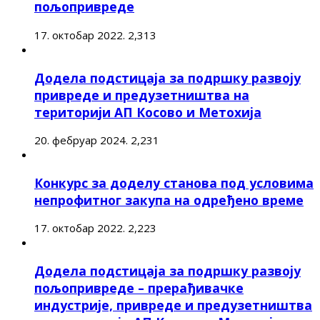
пољопривреде
17. октобар 2022.
2,313
Додела подстицаја за подршку развоју
привреде и предузетништва на
територији АП Косово и Метохија
20. фебруар 2024.
2,231
Конкурс за доделу станова под условима
непрофитног закупа на одређено време
17. октобар 2022.
2,223
Додела подстицаја за подршку развоју
пољопривреде – прерађивачке
индустрије, привреде и предузетништва