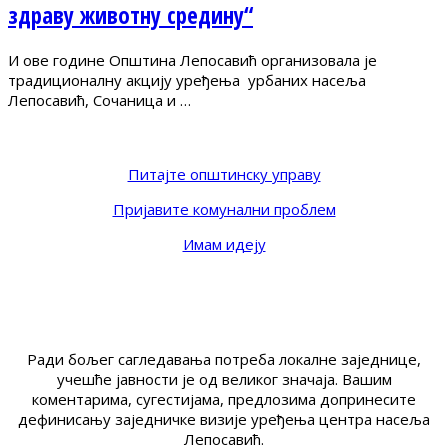
здраву животну средину“
И ове године Општина Лепосавић организовала је
традиционалну акцију уређења урбаних насеља
Лепосавић, Сочаница и …
Питајте општинску управу
Пријавите комунални проблем
Имам идеју
Ради бољег сагледавања потреба локалне заједнице,
учешће јавности је од великог значаја. Вашим
коментарима, сугестијама, предлозима допринесите
дефинисању заједничке визије уређења центра насеља
Лепосавић.