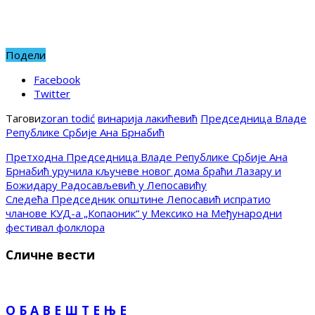
Подели
Facebook
Twitter
Тагови
zoran todić
винарија лакићевић
Председница Владе
Републике Србије Ана Брнабић
Претходна
Председница Владе Републике Србије Ана
Брнабић уручила кључеве новог дома браћи Лазару и
Божидару Радосављевић у Лепосавићу
Следећа
Председник општине Лепосавић испратио
чланове КУД-а „Копаоник“ у Мексико на Међународни
фестивал фолклора
Сличне вести
О Б А В Е Ш Т Е Њ Е