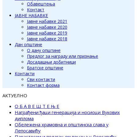
Обавештења
Контакт
ЈАВНЕ НАБАВКЕ
Јавне набавке 2021
Јавне набавке 2020
Јавне набавке 2019
Јавне набавке 2018
Дан општине
О дану општине
Предлог за награду или признање
Досадашњи добитници
Братске општине
Контакти
Сви контакти
Контакт форма
АКТУЕЛНО
О Б А В Е Ш Т Е Њ Е
Награђени ђаци генерација и носиоци Вукових
диплома
Обележена храмовна и општинска слава у
Лепосавићу
Парастосом и полагањем венаца у Леосавићу