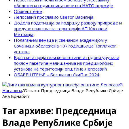
обележена годишњица почетка НАТО агресије
Обавештење
Лепосавић прославио Светог Василија
Додела подстицаја за подршку развоју привреде и
предузетништва на територији АП Косово и
Метохија
Полагањем венаца и свечаном академијом у
Сочаници обележена 107.годишњица Топличког
устанка
Братске и пријатељске општине и грдови уручили
поклон пакетиће малишанима из предшколских
установа на територији општине Лепосавић
ОБАВЕШТЕЊЕ – Бесплатан СкиПас 2024
Насловна
/
Ознака:
Председница Владе Републике Србије
Ана Брнабић
Таг архиве:
Председница
Владе Републике Србије