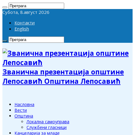
Субота, 8.август 2026
Контакти
English
Званична презентација општине
Лепосавић Општина Лепосавић
Насловна
Вести
Општина
Локална самоуправа
Службени гласници
Канцеларија за младе