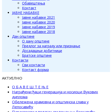
Обавештења
Контакт
ЈАВНЕ НАБАВКЕ
Јавне набавке 2021
Јавне набавке 2020
Јавне набавке 2019
Јавне набавке 2018
Дан општине
О дану општине
Предлог за награду или признање
Досадашњи добитници
Братске општине
Контакти
Сви контакти
Контакт форма
АКТУЕЛНО
О Б А В Е Ш Т Е Њ Е
Награђени ђаци генерација и носиоци Вукових
диплома
Обележена храмовна и општинска слава у
Лепосавићу
Парастосом и полагањем венаца у Леосавићу