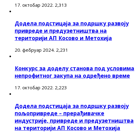
17. октобар 2022.
2,313
Додела подстицаја за подршку развоју
привреде и предузетништва на
територији АП Косово и Метохија
20. фебруар 2024.
2,231
Конкурс за доделу станова под условима
непрофитног закупа на одређено време
17. октобар 2022.
2,223
Додела подстицаја за подршку развоју
пољопривреде – прерађивачке
индустрије, привреде и предузетништва
на територији АП Косово и Метохија