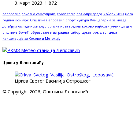
3. март 2023.
1,872
лепосавић
локална самоуправа
zoran todić
пољопривреда
избори 2019
нова
година
конкурс
Општина Лепосавић
спорт
култура
Канцеларија за младе
догађаји
омладински клуб
српска нова година
косово
најбољи ученици
дан
општине
божић
образовање
изградња
сабор
црква
рок фест
деца
Канцеларија за Косово и Метохију
Црква у Лепосавићу
Црква Светог Василија Острошког
© Copyright 2026, Општина Лепосавић