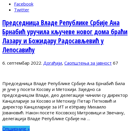
Facebook
Twitter
Председница Владе Републике Србије Ана
Брнабић уручила кључеве новог дома браћи
Лазару и Божидару Радосављевић у
Лепосавићу
6. септембар 2022.
Догађаји
,
Саопштења за јавност
67
Председница Владе Републике Србије Ана Брнабић била
је јуче у посети Косову и Метохији. Заједно са
председницом Владе, део делегације чинили су директор
Канцеларије за Косово и Метохију Петар Петковић и
директор Канцеларије за ИТ и еУправу Михаило
Јовановић. Након посете Косовској Митровици и Звечану,
делегација Владе Републике Србије на …
Опширније »