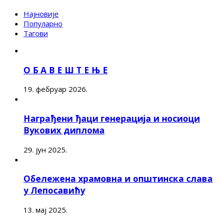
Најновије
Популарно
Тагови
О Б А В Е Ш Т Е Њ Е
19. фебруар 2026.
Награђени ђаци генерација и носиоци
Вукових диплома
29. јун 2025.
Обележена храмовна и општинска слава
у Лепосавићу
13. мај 2025.