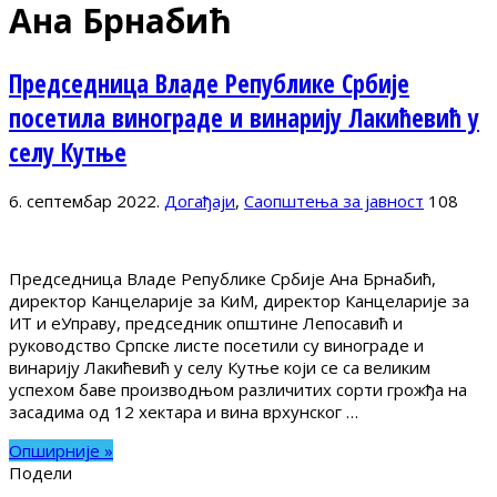
Ана Брнабић
Председница Владе Републике Србије
посетила винограде и винарију Лакићевић у
селу Кутње
6. септембар 2022.
Догађаји
,
Саопштења за јавност
108
Председница Владе Републике Србије Ана Брнабић,
директор Канцеларије за КиМ, директор Канцеларије за
ИТ и еУправу, председник општине Лепосавић и
руководство Српске листе посетили су винограде и
винарију Лакићевић у селу Кутње који се са великим
успехом баве производњом различитих сорти грожђа на
засадима од 12 хектара и вина врхунског …
Опширније »
Подели