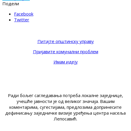
Подели
Facebook
Twitter
Питајте општинску управу
Пријавите комунални проблем
Имам идеју
Ради бољег сагледавања потреба локалне заједнице,
учешће јавности је од великог значаја. Вашим
коментарима, сугестијама, предлозима допринесите
дефинисању заједничке визије уређења центра насеља
Лепосавић.