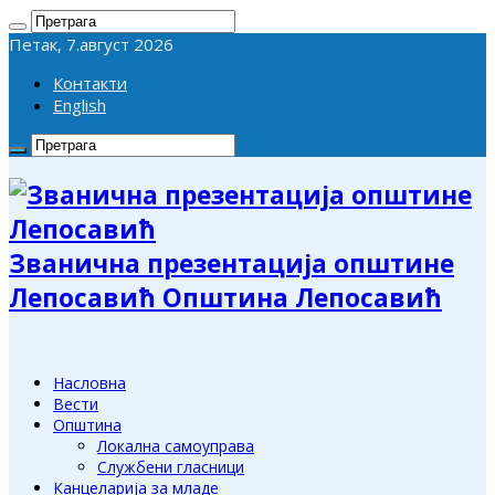
Петак, 7.август 2026
Контакти
English
Званична презентација општине
Лепосавић Општина Лепосавић
Насловна
Вести
Општина
Локална самоуправа
Службени гласници
Канцеларија за младе