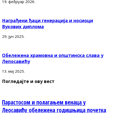
19. фебруар 2026.
Награђени ђаци генерација и носиоци
Вукових диплома
29. јун 2025.
Обележена храмовна и општинска слава у
Лепосавићу
13. мај 2025.
Погледајте и ову вест
Парастосом и полагањем венаца у
Леосавићу обележена годишњица почетка