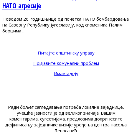
НАТО агресије
Поводом 26. годишњице од почетка НАТО бомбардовања
на Савезну Републику Југославију, код споменика Палим
борцима …
Питајте општинску управу
Пријавите комунални проблем
Имам идеју
Ради бољег сагледавања потреба локалне заједнице,
учешће јавности је од великог значаја. Вашим
коментарима, сугестијама, предлозима допринесите
дефинисању заједничке визије уређења центра насеља
Лепосавић.