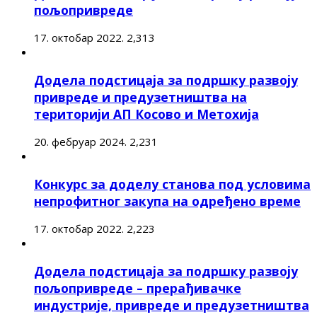
пољопривреде
17. октобар 2022.
2,313
Додела подстицаја за подршку развоју
привреде и предузетништва на
територији АП Косово и Метохија
20. фебруар 2024.
2,231
Конкурс за доделу станова под условима
непрофитног закупа на одређено време
17. октобар 2022.
2,223
Додела подстицаја за подршку развоју
пољопривреде – прерађивачке
индустрије, привреде и предузетништва