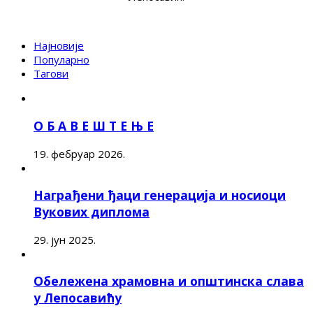
Најновије
Популарно
Тагови
О Б А В Е Ш Т Е Њ Е
19. фебруар 2026.
Награђени ђаци генерација и носиоци
Вукових диплома
29. јун 2025.
Обележена храмовна и општинска слава
у Лепосавићу