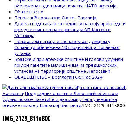
обележена годишњица почетка НАТО агресије
Обавештење
Лепосавић прославио Светог Василија
Додела подстицаја за подршку развоју привреде и
предузетништва на територији АП Косово и
Метохија
Полагањем венаца и свечаном академијом у
Сочаници обележена 107.годишњица Топличког
устанка
Братске и пријатељске општине и грдови уручили
поклон пакетиће малишанима из предшколских
установа на територији општине Лепосавић
ОБАВЕШТЕЊЕ – Бесплатан СкиПас 2024
Насловна
/
Председник општине Лепосавић обишао и
уручио поклон пакетиће и два компјутера ученицима
основне школе у Шаљској Бистрици
/
IMG_2129_811x800
IMG_2129_811x800