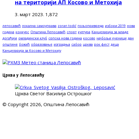
на територији АП Косово и Метохија
3. март 2023.
1,872
лепосавић
локална самоуправа
zoran todić
пољопривреда
избори 2019
нова
година
конкурс
Општина Лепосавић
спорт
култура
Канцеларија за младе
догађаји
омладински клуб
српска нова година
косово
најбољи ученици
дан
општине
божић
образовање
изградња
сабор
црква
рок фест
деца
Канцеларија за Косово и Метохију
Црква у Лепосавићу
Црква Светог Василија Острошког
© Copyright 2026, Општина Лепосавић