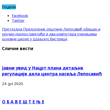
Подели
Facebook
Twitter
Претходна
Председник општине Лепосавић обишао и
уручио поклон пакетиће и два компјутера ученицима
основне школе у Шаљској Бистрици
Сличне вести
Јавни увид у Нацрт плана детаљне
регулације дела центра насеља Лепосавић
24. јул 2020.
О Б А В Е Ш Т Е Њ Е