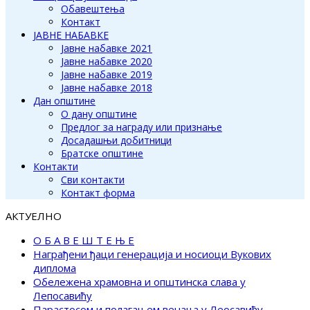
Обавештења
Контакт
ЈАВНЕ НАБАВКЕ
Јавне набавке 2021
Јавне набавке 2020
Јавне набавке 2019
Јавне набавке 2018
Дан општине
О дану општине
Предлог за награду или признање
Досадашњи добитници
Братске општине
Контакти
Сви контакти
Контакт форма
АКТУЕЛНО
О Б А В Е Ш Т Е Њ Е
Награђени ђаци генерација и носиоци Вукових
диплома
Обележена храмовна и општинска слава у
Лепосавићу
Парастосом и полагањем венаца у Леосавићу