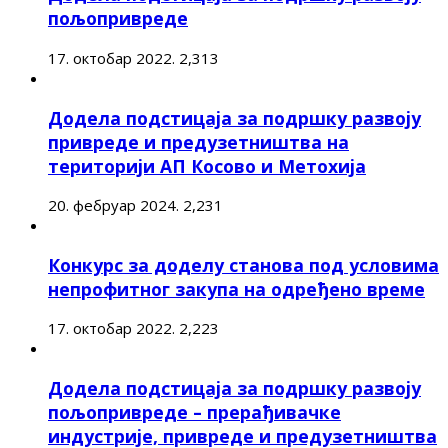
пољопривреде
17. октобар 2022.
2,313
Додела подстицаја за подршку развоју
привреде и предузетништва на
територији АП Косово и Метохија
20. фебруар 2024.
2,231
Конкурс за доделу станова под условима
непрофитног закупа на одређено време
17. октобар 2022.
2,223
Додела подстицаја за подршку развоју
пољопривреде – прерађивачке
индустрије, привреде и предузетништва