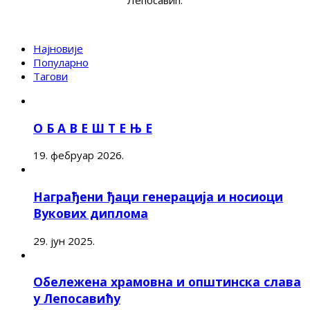
Лепосавић.
Најновије
Популарно
Тагови
О Б А В Е Ш Т Е Њ Е
19. фебруар 2026.
Награђени ђаци генерација и носиоци
Вукових диплома
29. јун 2025.
Обележена храмовна и општинска слава
у Лепосавићу