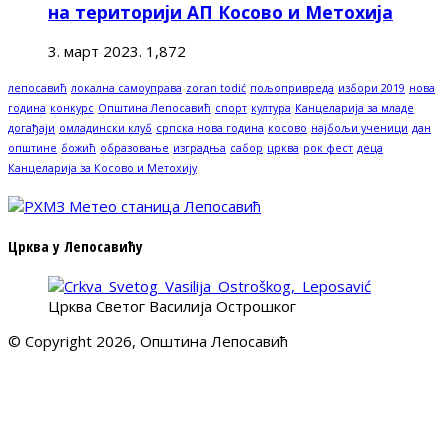
на територији АП Косово и Метохија
3. март 2023.
1,872
лепосавић
локална самоуправа
zoran todić
пољопривреда
избори 2019
нова
година
конкурс
Општина Лепосавић
спорт
култура
Канцеларија за младе
догађаји
омладински клуб
српска нова година
косово
најбољи ученици
дан
општине
божић
образовање
изградња
сабор
црква
рок фест
деца
Канцеларија за Косово и Метохију
Црква у Лепосавићу
Црква Светог Василија Острошког
© Copyright 2026, Општина Лепосавић