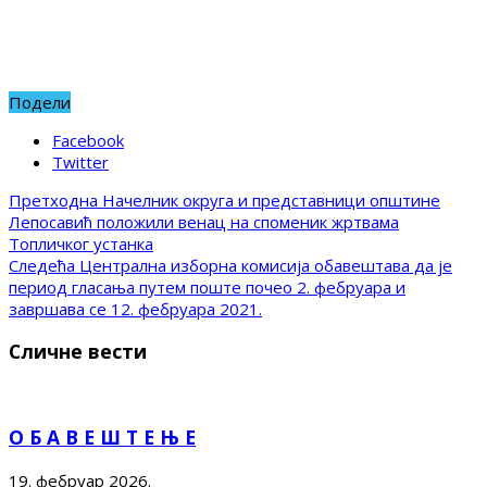
Подели
Facebook
Twitter
Претходна
Начелник округа и представници општине
Лепосавић положили венац на споменик жртвама
Топличког устанка
Следећа
Централна изборна комисија обавештава да је
период гласања путем поште почео 2. фебруара и
завршава се 12. фебруара 2021.
Сличне вести
О Б А В Е Ш Т Е Њ Е
19. фебруар 2026.