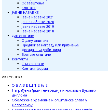
Обавештења
Контакт
ЈАВНЕ НАБАВКЕ
Јавне набавке 2021
Јавне набавке 2020
Јавне набавке 2019
Јавне набавке 2018
Дан општине
О дану општине
Предлог за награду или признање
Досадашњи добитници
Братске општине
Контакти
Сви контакти
Контакт форма
АКТУЕЛНО
О Б А В Е Ш Т Е Њ Е
Награђени ђаци генерација и носиоци Вукових
диплома
Обележена храмовна и општинска слава у
Лепосавићу
Парастосом и полагањем венаца у Леосавићу