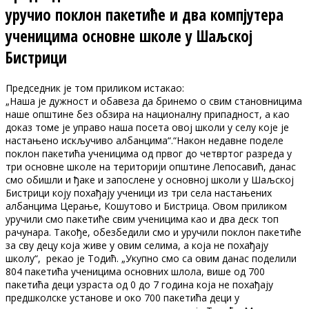
уручио поклон пакетиће и два компјутера
ученицима основне школе у Шаљској
Бистрици
Председник је том приликом истакао:
„Наша је дужност и обавеза да бринемо о свим становницима
наше општине без обзира на националну припадност, а као
доказ томе је управо наша посета овој школи у селу које је
настањено искључиво албанцима“.“Након недавне поделе
поклон пакетића ученицима од првог до четвртог разреда у
три основне школе на територији општине Лепосавић, данас
смо обишли и ђаке и запослене у основној школи у Шаљској
Бистрици коју похађају ученици из три села настањених
албанцима Церање, Кошутово и Бистрица. Овом приликом
уручили смо пакетиће свим ученицима као и два деск топ
рачунара. Такође, обезбедили смо и уручили поклон пакетиће
за сву децу која живе у овим селима, а која не похађају
школу“, рекао је Тодић. „Укупно смо са овим данас поделили
804 пакетића ученицима основних шлола, више од 700
пакетића деци узраста од 0 до 7 година која не похађају
предшколске установе и око 700 пакетића деци у