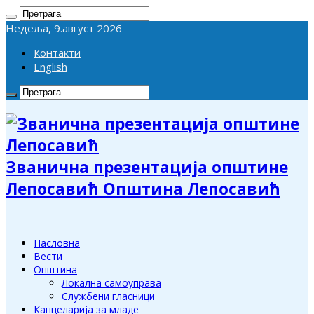
Недеља, 9.август 2026
Контакти
English
Званична презентација општине
Лепосавић Општина Лепосавић
Насловна
Вести
Општина
Локална самоуправа
Службени гласници
Канцеларија за младе