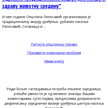
здраву животну средину“
И ове године Општина Лепосавић организовала је
традиционалну акцију уређења урбаних насеља
Лепосавић, Сочаница и …
Питајте општинску управу
Пријавите комунални проблем
Имам идеју
Ради бољег сагледавања потреба локалне заједнице,
учешће јавности је од великог значаја. Вашим
коментарима, сугестијама, предлозима допринесите
дефинисању заједничке визије уређења центра насеља