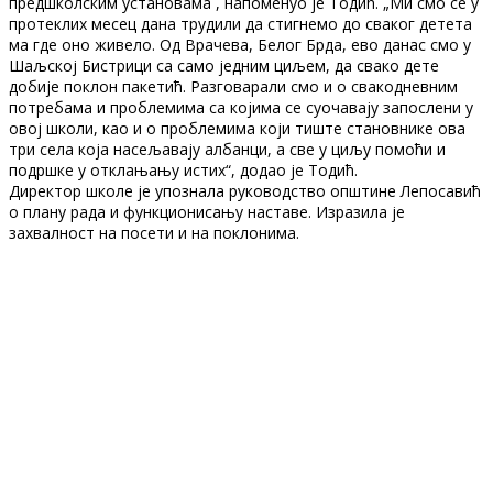
предшколским установама , напоменуо је Тодић. „Ми смо се у
протеклих месец дана трудили да стигнемо до сваког детета
ма где оно живело. Од Врачева, Белог Брда, ево данас смо у
Шаљској Бистрици са само једним циљем, да свако дете
добије поклон пакетић. Разговарали смо и о свакодневним
потребама и проблемима са којима се суочавају запослени у
овој школи, као и о проблемима који тиште становнике ова
три села која насељавају албанци, а све у циљу помоћи и
подршке у отклањању истих“, додао је Тодић.
Директор школе је упознала руководство општине Лепосавић
о плану рада и функционисању наставе. Изразила је
захвалност на посети и на поклонима.