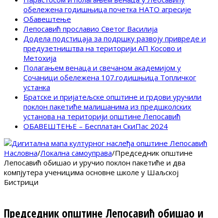
обележена годишњица почетка НАТО агресије
Обавештење
Лепосавић прославио Светог Василија
Додела подстицаја за подршку развоју привреде и
предузетништва на територији АП Косово и
Метохија
Полагањем венаца и свечаном академијом у
Сочаници обележена 107.годишњица Топличког
устанка
Братске и пријатељске општине и грдови уручили
поклон пакетиће малишанима из предшколских
установа на територији општине Лепосавић
ОБАВЕШТЕЊЕ – Бесплатан СкиПас 2024
Насловна
/
Локална самоуправа
/
Председник општине
Лепосавић обишао и уручио поклон пакетиће и два
компјутера ученицима основне школе у Шаљској
Бистрици
Председник општине Лепосавић обишао и