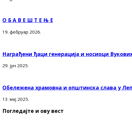
О Б А В Е Ш Т Е Њ Е
19. фебруар 2026.
Награђени ђаци генерација и носиоци Вукови
29. јун 2025.
Обележена храмовна и општинска слава у Ле
13. мај 2025.
Погледајте и ову вест