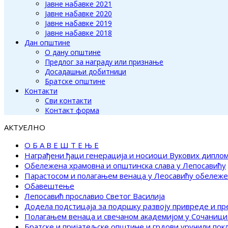
Јавне набавке 2021
Јавне набавке 2020
Јавне набавке 2019
Јавне набавке 2018
Дан општине
О дану општине
Предлог за награду или признање
Досадашњи добитници
Братске општине
Контакти
Сви контакти
Контакт форма
АКТУЕЛНО
О Б А В Е Ш Т Е Њ Е
Награђени ђаци генерација и носиоци Вукових дипло
Обележена храмовна и општинска слава у Лепосавићу
Парастосом и полагањем венаца у Леосавићу обележ
Обавештење
Лепосавић прославио Светог Василија
Додела подстицаја за подршку развоју привреде и п
Полагањем венаца и свечаном академијом у Сочаници
Братске и пријатељске општине и грдови уручили по