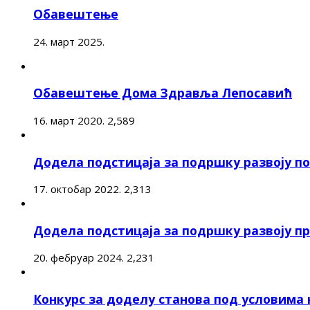
Обавештење
24. март 2025.
Обавештење Дома Здравља Лепосавић
16. март 2020.
2,589
Додела подстицаја за подршку развоју 
17. октобар 2022.
2,313
Додела подстицаја за подршку развоју п
20. фебруар 2024.
2,231
Конкурс за доделу станова под условима