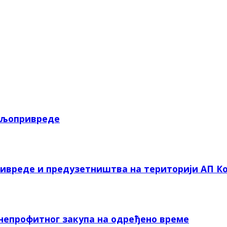
пољопривреде
ривреде и предузетништва на територији АП Ко
 непрофитног закупа на одређено време