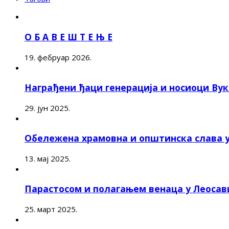
О Б А В Е Ш Т Е Њ Е
19. фебруар 2026.
Награђени ђаци генерација и носиоци Ву
29. јун 2025.
Обележена храмовна и општинска слава 
13. мај 2025.
Парастосом и полагањем венаца у Леоса
25. март 2025.