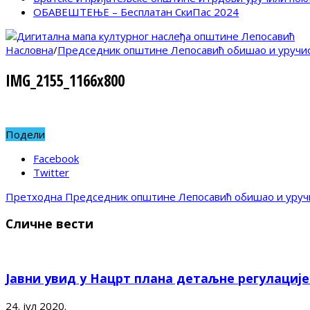
ОБАВЕШТЕЊЕ – Бесплатан СкиПас 2024
Насловна
/
Председник општине Лепосавић обишао и уручио
IMG_2155_1166x800
Подели
Facebook
Twitter
Претходна
Председник општине Лепосавић обишао и уручи
Сличне вести
Јавни увид у Нацрт плана детаљне регулациј
24. јул 2020.