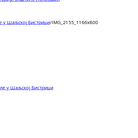
е у Шаљској Бистрици
/
IMG_2155_1166x800
оле у Шаљској Бистрици