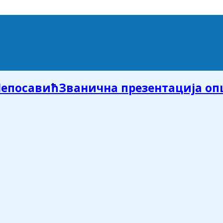
Званична презентација о