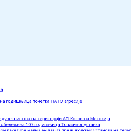
ма
ена годишњица почетка НАТО агресије
редузетништва на територији АП Косово и Метохија
 обележена 107.годишњица Топличког устанка
клон пакетиће малишанима из предшколских установа на тер