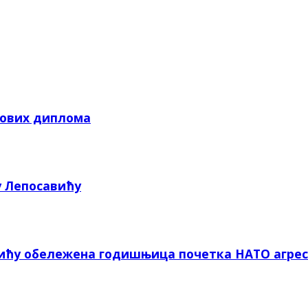
кових диплома
у Лепосавићу
вићу обележена годишњица почетка НАТО агрес