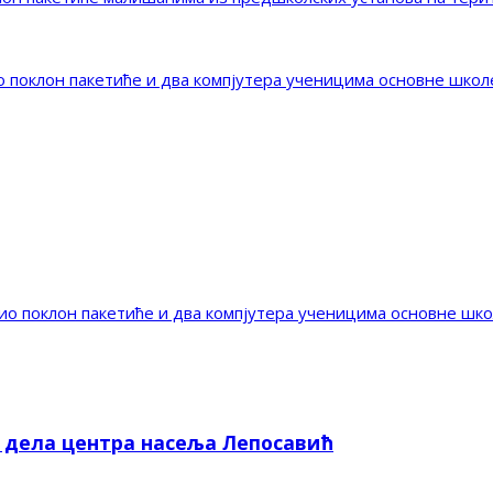
 поклон пакетиће и два компјутера ученицима основне школ
о поклон пакетиће и два компјутера ученицима основне шк
е дела центра насеља Лепосавић