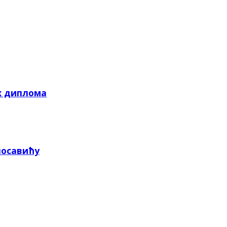
х диплома
посавићу