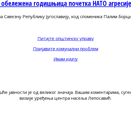
 обележена годишњица почетка НАТО агресиј
Савезну Републику Југославију, код споменика Палим борц
Питајте општинску управу
Пријавите комунални проблем
Имам идеју
ће јавности је од великог значаја. Вашим коментарима, су
визије уређења центра насеља Лепосавић.