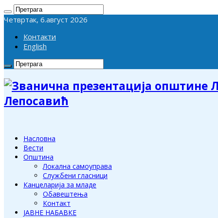
Четвртак, 6.август 2026
Контакти
English
Лепосавић
Насловна
Вести
Општина
Локална самоуправа
Службени гласници
Канцеларија за младе
Обавештења
Контакт
ЈАВНЕ НАБАВКЕ