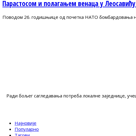
Парастосом и полагањем венаца у Леосавићу
Поводом 26. годишњице од почетка НАТО бомбардовања на 
Ради бољег сагледавања потреба локалне заједнице, учеш
Најновије
Популарно
Тагови