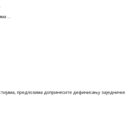
е
има …
гестијама, предлозима допринесите дефинисању заједничке