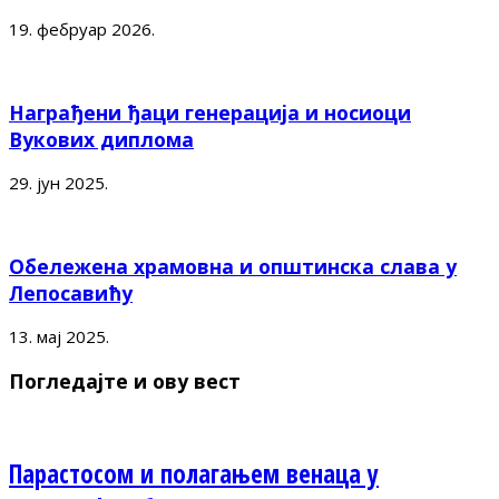
19. фебруар 2026.
Награђени ђаци генерација и носиоци
Вукових диплома
29. јун 2025.
Обележена храмовна и општинска слава у
Лепосавићу
13. мај 2025.
Погледајте и ову вест
Парастосом и полагањем венаца у