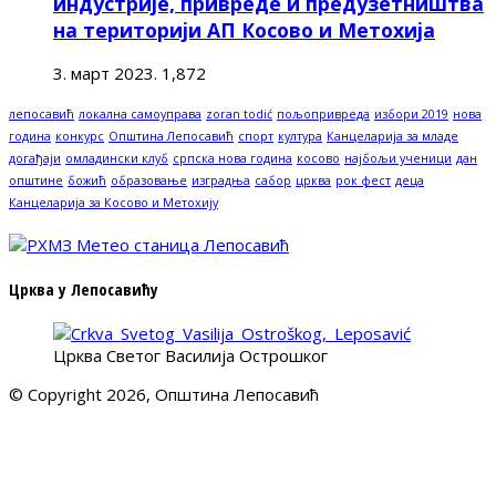
индустрије, привреде и предузетништва
на територији АП Косово и Метохија
3. март 2023.
1,872
лепосавић
локална самоуправа
zoran todić
пољопривреда
избори 2019
нова
година
конкурс
Општина Лепосавић
спорт
култура
Канцеларија за младе
догађаји
омладински клуб
српска нова година
косово
најбољи ученици
дан
општине
божић
образовање
изградња
сабор
црква
рок фест
деца
Канцеларија за Косово и Метохију
Црква у Лепосавићу
Црква Светог Василија Острошког
© Copyright 2026, Општина Лепосавић