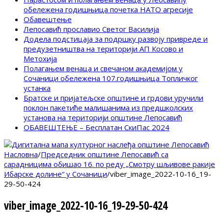
обележена годишњица почетка НАТО агресије
Обавештење
Лепосавић прославио Светог Василија
Додела подстицаја за подршку развоју привреде и
предузетништва на територији АП Косово и
Метохија
Полагањем венаца и свечаном академијом у
Сочаници обележена 107.годишњица Топличког
устанка
Братске и пријатељске општине и грдови уручили
поклон пакетиће малишанима из предшколских
установа на територији општине Лепосавић
ОБАВЕШТЕЊЕ – Бесплатан СкиПас 2024
Насловна
/
Председник општине Лепосавић са
сарадницима обишао 16. по реду „Смотру шљивове ракије
Ибарске долине“ у Сочаници
/
viber_image_2022-10-16_19-
29-50-424
viber_image_2022-10-16_19-29-50-424