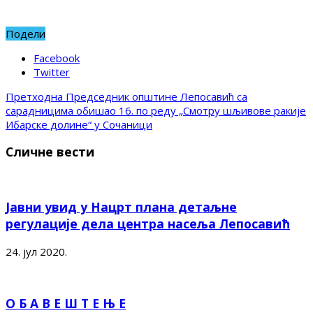
Подели
Facebook
Twitter
Претходна
Председник општине Лепосавић са
сарадницима обишао 16. по реду „Смотру шљивове ракије
Ибарске долине“ у Сочаници
Сличне вести
Јавни увид у Нацрт плана детаљне
регулације дела центра насеља Лепосавић
24. јул 2020.
О Б А В Е Ш Т Е Њ Е