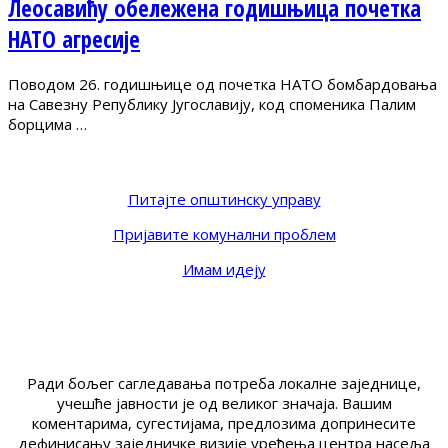
Леосавићу обележена годишњица почетка
НАТО агресије
Поводом 26. годишњице од почетка НАТО бомбардовања
на Савезну Републику Југославију, код споменика Палим
борцима …
Питајте општинску управу
Пријавите комунални проблем
Имам идеју
Ради бољег сагледавања потреба локалне заједнице,
учешће јавности је од великог значаја. Вашим
коментарима, сугестијама, предлозима допринесите
дефинисању заједничке визије уређења центра насеља