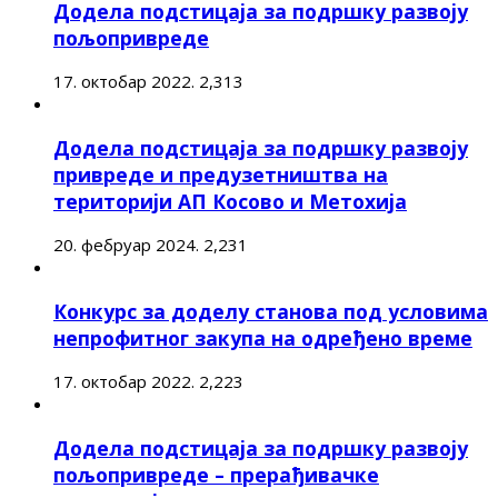
Додела подстицаја за подршку развоју
пољопривреде
17. октобар 2022.
2,313
Додела подстицаја за подршку развоју
привреде и предузетништва на
територији АП Косово и Метохија
20. фебруар 2024.
2,231
Конкурс за доделу станова под условима
непрофитног закупа на одређено време
17. октобар 2022.
2,223
Додела подстицаја за подршку развоју
пољопривреде – прерађивачке