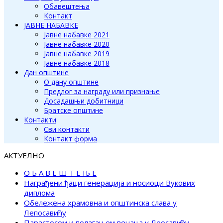
Обавештења
Контакт
ЈАВНЕ НАБАВКЕ
Јавне набавке 2021
Јавне набавке 2020
Јавне набавке 2019
Јавне набавке 2018
Дан општине
О дану општине
Предлог за награду или признање
Досадашњи добитници
Братске општине
Контакти
Сви контакти
Контакт форма
АКТУЕЛНО
О Б А В Е Ш Т Е Њ Е
Награђени ђаци генерација и носиоци Вукових
диплома
Обележена храмовна и општинска слава у
Лепосавићу
Парастосом и полагањем венаца у Леосавићу