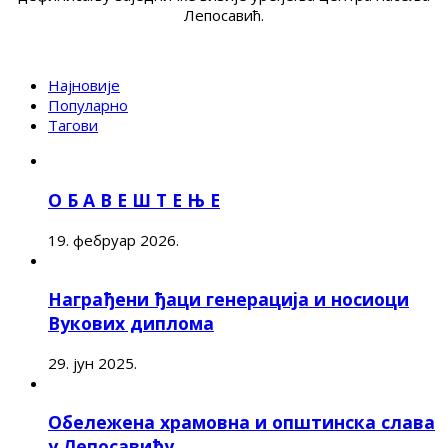
Лепосавић.
Најновије
Популарно
Тагови
О Б А В Е Ш Т Е Њ Е
19. фебруар 2026.
Награђени ђаци генерација и носиоци
Вукових диплома
29. јун 2025.
Обележена храмовна и општинска слава
у Лепосавићу