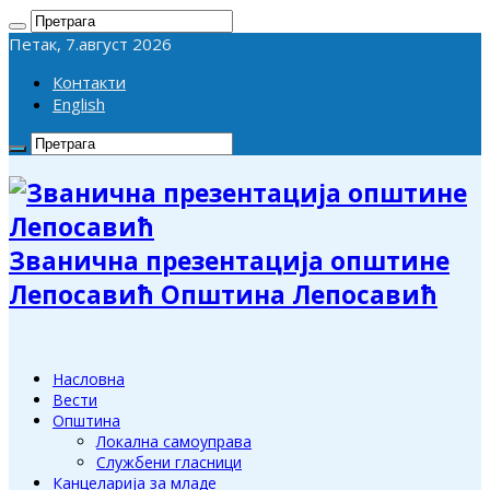
Петак, 7.август 2026
Контакти
English
Званична презентација општине
Лепосавић Општина Лепосавић
Насловна
Вести
Општина
Локална самоуправа
Службени гласници
Канцеларија за младе