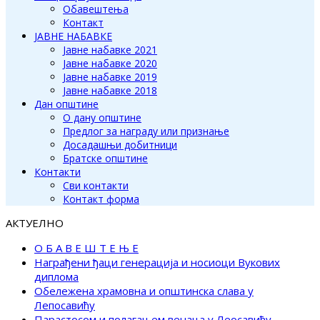
Обавештења
Контакт
ЈАВНЕ НАБАВКЕ
Јавне набавке 2021
Јавне набавке 2020
Јавне набавке 2019
Јавне набавке 2018
Дан општине
О дану општине
Предлог за награду или признање
Досадашњи добитници
Братске општине
Контакти
Сви контакти
Контакт форма
АКТУЕЛНО
О Б А В Е Ш Т Е Њ Е
Награђени ђаци генерација и носиоци Вукових
диплома
Обележена храмовна и општинска слава у
Лепосавићу
Парастосом и полагањем венаца у Леосавићу