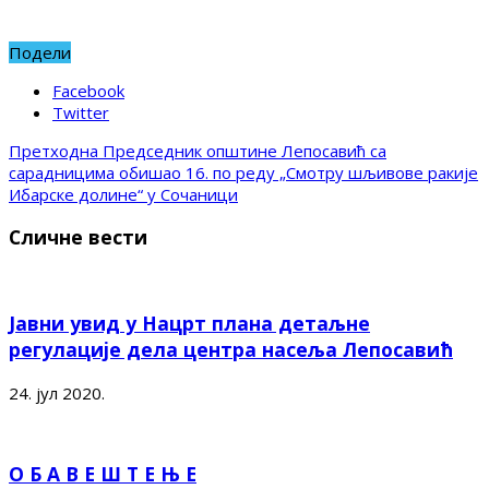
Подели
Facebook
Twitter
Претходна
Председник општине Лепосавић са
сарадницима обишао 16. по реду „Смотру шљивове ракије
Ибарске долине“ у Сочаници
Сличне вести
Јавни увид у Нацрт плана детаљне
регулације дела центра насеља Лепосавић
24. јул 2020.
О Б А В Е Ш Т Е Њ Е