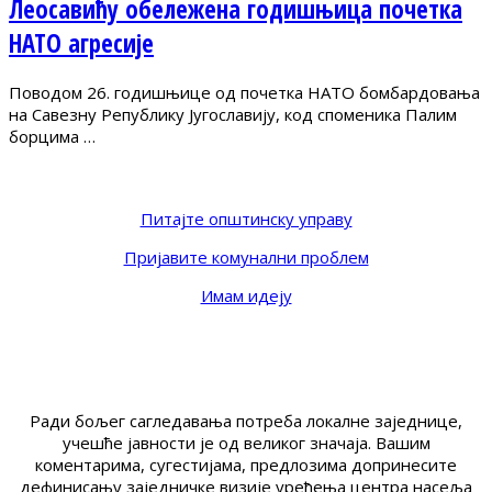
Леосавићу обележена годишњица почетка
НАТО агресије
Поводом 26. годишњице од почетка НАТО бомбардовања
на Савезну Републику Југославију, код споменика Палим
борцима …
Питајте општинску управу
Пријавите комунални проблем
Имам идеју
Ради бољег сагледавања потреба локалне заједнице,
учешће јавности је од великог значаја. Вашим
коментарима, сугестијама, предлозима допринесите
дефинисању заједничке визије уређења центра насеља