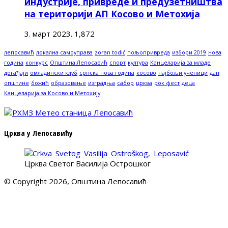
индустрије, привреде и предузетништва
на територији АП Косово и Метохија
3. март 2023.
1,872
лепосавић
локална самоуправа
zoran todić
пољопривреда
избори 2019
нова
година
конкурс
Општина Лепосавић
спорт
култура
Канцеларија за младе
догађаји
омладински клуб
српска нова година
косово
најбољи ученици
дан
општине
божић
образовање
изградња
сабор
црква
рок фест
деца
Канцеларија за Косово и Метохију
Црква у Лепосавићу
Црква Светог Василија Острошког
© Copyright 2026, Општина Лепосавић