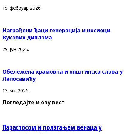
19. фебруар 2026.
Награђени ђаци генерација и носиоци
Вукових диплома
29. јун 2025.
Обележена храмовна и општинска слава у
Лепосавићу
13. мај 2025.
Погледајте и ову вест
Парастосом и полагањем венаца у