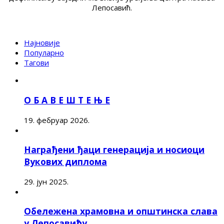
Лепосавић.
Најновије
Популарно
Тагови
О Б А В Е Ш Т Е Њ Е
19. фебруар 2026.
Награђени ђаци генерација и носиоци
Вукових диплома
29. јун 2025.
Обележена храмовна и општинска слава
у Лепосавићу