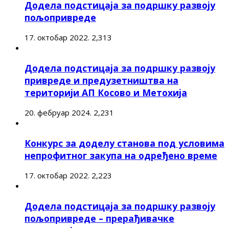
Додела подстицаја за подршку развоју
пољопривреде
17. октобар 2022.
2,313
Додела подстицаја за подршку развоју
привреде и предузетништва на
територији АП Косово и Метохија
20. фебруар 2024.
2,231
Конкурс за доделу станова под условима
непрофитног закупа на одређено време
17. октобар 2022.
2,223
Додела подстицаја за подршку развоју
пољопривреде – прерађивачке