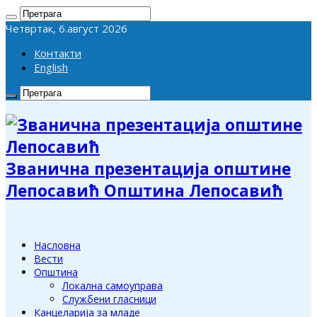
Четвртак, 6.август 2026
Контакти
English
Званична презентација општине
Лепосавић Општина Лепосавић
Насловна
Вести
Општина
Локална самоуправа
Службени гласници
Канцеларија за младе