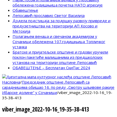
обележена годишњица почетка НАТО агресије
Обавештење
Лепосавић прославио Светог Василија
Додела подстицаја за подршку развоју привреде и
предузетништва на територији АП Косово и
Метохија
Полагањем венаца и свечаном академијом у
Сочаници обележена 107.годишњица Топличког
устанка
Братске и пријатељске општине и грдови уручили
поклон пакетиће малишанима из предшколских
установа на територији општине Лепосавић
ОБАВЕШТЕЊЕ – Бесплатан СкиПас 2024
Насловна
/
Председник општине Лепосавић са
сарадницима обишао 16. по реду „Смотру шљивове ракије
Ибарске долине“ у Сочаници
/
viber_image_2022-10-16_19-
35-38-413
viber_image_2022-10-16_19-35-38-413