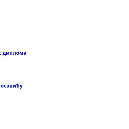
х диплома
посавићу