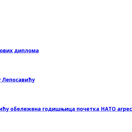
кових диплома
у Лепосавићу
вићу обележена годишњица почетка НАТО агрес