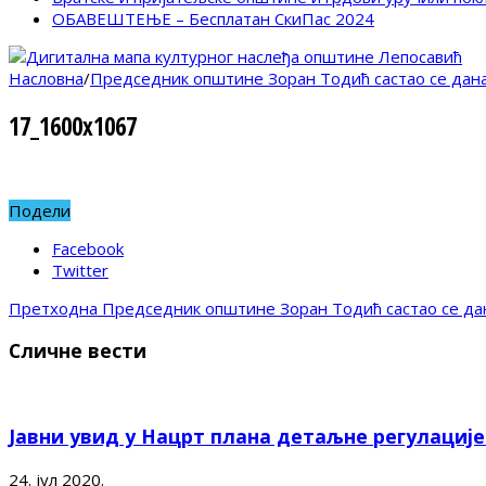
ОБАВЕШТЕЊЕ – Бесплатан СкиПас 2024
Насловна
/
Председник општине Зоран Тодић састао се дана
17_1600x1067
Подели
Facebook
Twitter
Претходна
Председник општине Зоран Тодић састао се дан
Сличне вести
Јавни увид у Нацрт плана детаљне регулациј
24. јул 2020.