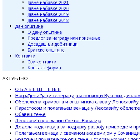
Јавне набавке 2021
Јавне набавке 2020
Јавне набавке 2019
Јавне набавке 2018
Дан општине
О дану општине
Предлог за награду или признање
Досадашњи добитници
Братске општине
Контакти
Сви контакти
Контакт форма
АКТУЕЛНО
О Б А В Е Ш Т Е Њ Е
Награђени ђаци генерација и носиоци Вукових дипло
Обележена храмовна и општинска слава у Лепосавићу
Парастосом и полагањем венаца у Леосавићу обележ
Обавештење
Лепосавић прославио Светог Василија
Додела подстицаја за подршку развоју привреде и п
Полагањем венаца и свечаном академијом у Сочаници
Братске и пријатељске општине и грдови уручили по