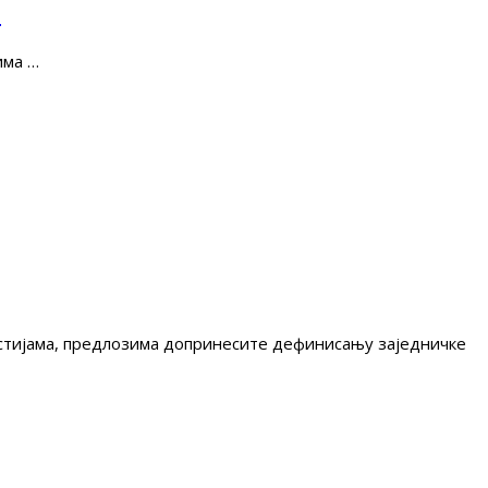
е
има …
гестијама, предлозима допринесите дефинисању заједничке