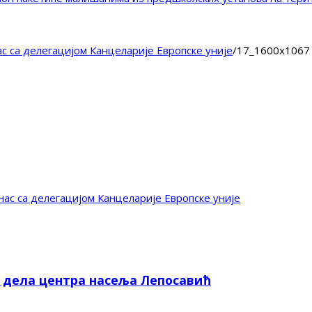
с са делегацијом Канцеларије Европске уније
/
17_1600x1067
ас са делегацијом Канцеларије Европске уније
е дела центра насеља Лепосавић