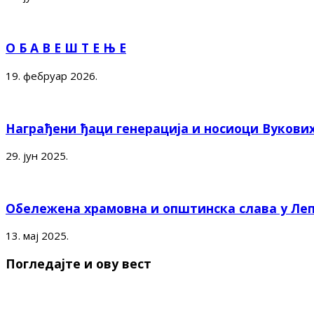
О Б А В Е Ш Т Е Њ Е
19. фебруар 2026.
Награђени ђаци генерација и носиоци Вукови
29. јун 2025.
Обележена храмовна и општинска слава у Ле
13. мај 2025.
Погледајте и ову вест