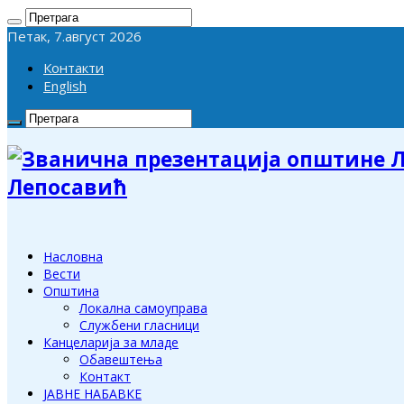
Петак, 7.август 2026
Контакти
English
Лепосавић
Насловна
Вести
Општина
Локална самоуправа
Службени гласници
Канцеларија за младе
Обавештења
Контакт
ЈАВНЕ НАБАВКЕ