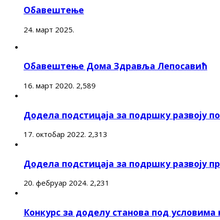
Обавештење
24. март 2025.
Обавештење Дома Здравља Лепосавић
16. март 2020.
2,589
Додела подстицаја за подршку развоју 
17. октобар 2022.
2,313
Додела подстицаја за подршку развоју п
20. фебруар 2024.
2,231
Конкурс за доделу станова под условима