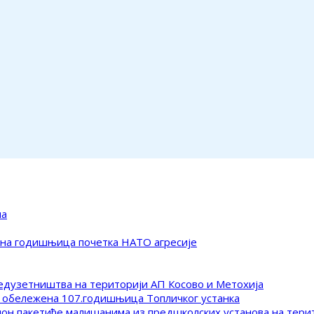
ма
ена годишњица почетка НАТО агресије
редузетништва на територији АП Косово и Метохија
 обележена 107.годишњица Топличког устанка
клон пакетиће малишанима из предшколских установа на тер