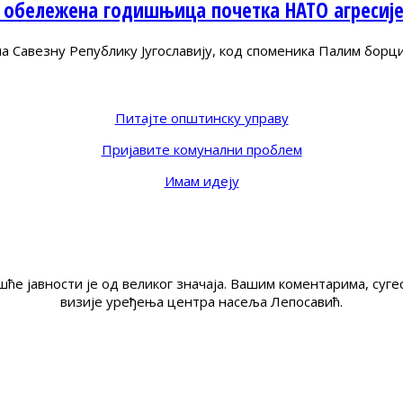
 обележена годишњица почетка НАТО агресиј
Савезну Републику Југославију, код споменика Палим борц
Питајте општинску управу
Пријавите комунални проблем
Имам идеју
ће јавности је од великог значаја. Вашим коментарима, су
визије уређења центра насеља Лепосавић.