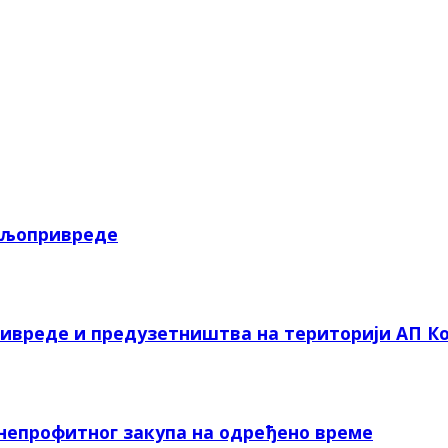
пољопривреде
ривреде и предузетништва на територији АП Ко
 непрофитног закупа на одређено време