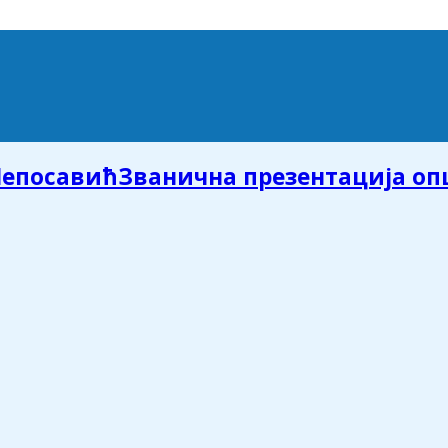
Званична презентација о