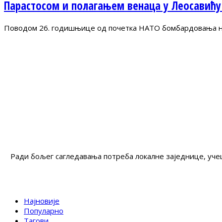
Парастосом и полагањем венаца у Леосавићу
Поводом 26. годишњице од почетка НАТО бомбардовања на 
Ради бољег сагледавања потреба локалне заједнице, учеш
Најновије
Популарно
Тагови