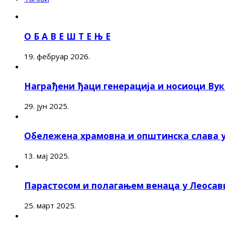
О Б А В Е Ш Т Е Њ Е
19. фебруар 2026.
Награђени ђаци генерација и носиоци Ву
29. јун 2025.
Обележена храмовна и општинска слава 
13. мај 2025.
Парастосом и полагањем венаца у Леоса
25. март 2025.