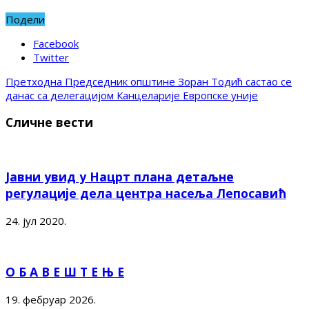
Подели
Facebook
Twitter
Претходна
Председник општине Зоран Тодић састао се
данас са делегацијом Канцеларије Европске уније
Сличне вести
Јавни увид у Нацрт плана детаљне
регулације дела центра насеља Лепосавић
24. јул 2020.
О Б А В Е Ш Т Е Њ Е
19. фебруар 2026.