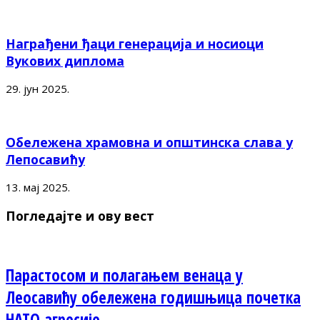
Награђени ђаци генерација и носиоци
Вукових диплома
29. јун 2025.
Обележена храмовна и општинска слава у
Лепосавићу
13. мај 2025.
Погледајте и ову вест
Парастосом и полагањем венаца у
Леосавићу обележена годишњица почетка
НАТО агресије