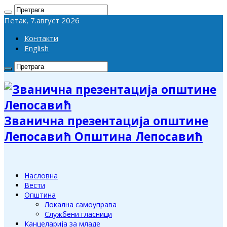
Петак, 7.август 2026
Контакти
English
Званична презентација општине
Лепосавић Општина Лепосавић
Насловна
Вести
Општина
Локална самоуправа
Службени гласници
Канцеларија за младе