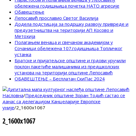
обележена годишњица почетка НАТО агресије
Обавештење
Лепосавић прославио Светог Василија
Додела подстицаја за подршку развоју привреде и
предузетништва на територији АП Косово и
Метохија
Полагањем венаца и свечаном академијом у
Сочаници обележена 107.годишњица Топличког
устанка
Братске и пријатељске општине и грдови уручили
поклон пакетиће малишанима из предшколских
установа на територији општине Лепосавић
ОБАВЕШТЕЊЕ – Бесплатан СкиПас 2024
Насловна
/
Председник општине Зоран Тодић састао се
данас са делегацијом Канцеларије Европске
уније
/
2_1600x1067
2_1600x1067