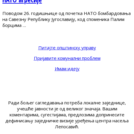
Поводом 26. годишњице од почетка НАТО бомбардовања
на Савезну Републику Југославију, код споменика Палим
борцима …
Питајте општинску управу
Пријавите комунални проблем
Имам идеју
Ради бољег сагледавања потреба локалне заједнице,
учешће јавности је од великог значаја. Вашим
коментарима, сугестијама, предлозима допринесите
дефинисању заједничке визије уређења центра насеља
Лепосавић.