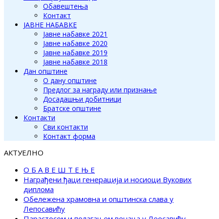
Обавештења
Контакт
ЈАВНЕ НАБАВКЕ
Јавне набавке 2021
Јавне набавке 2020
Јавне набавке 2019
Јавне набавке 2018
Дан општине
О дану општине
Предлог за награду или признање
Досадашњи добитници
Братске општине
Контакти
Сви контакти
Контакт форма
АКТУЕЛНО
О Б А В Е Ш Т Е Њ Е
Награђени ђаци генерација и носиоци Вукових
диплома
Обележена храмовна и општинска слава у
Лепосавићу
Парастосом и полагањем венаца у Леосавићу