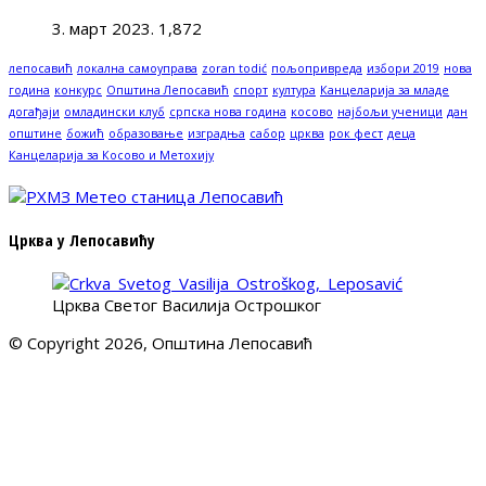
3. март 2023.
1,872
лепосавић
локална самоуправа
zoran todić
пољопривреда
избори 2019
нова
година
конкурс
Општина Лепосавић
спорт
култура
Канцеларија за младе
догађаји
омладински клуб
српска нова година
косово
најбољи ученици
дан
општине
божић
образовање
изградња
сабор
црква
рок фест
деца
Канцеларија за Косово и Метохију
Црква у Лепосавићу
Црква Светог Василија Острошког
© Copyright 2026, Општина Лепосавић