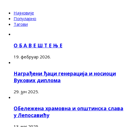
Најновије
Популарно
Тагови
О Б А В Е Ш Т Е Њ Е
19. фебруар 2026.
Награђени ђаци генерација и носиоци
Вукових диплома
29. јун 2025.
Обележена храмовна и општинска слава
у Лепосавићу
13. мај 2025.