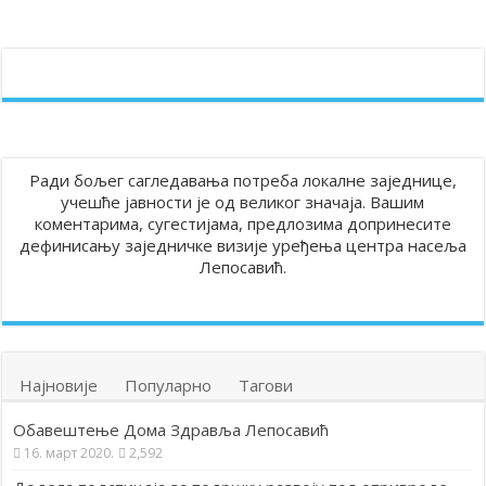
Ради бољег сагледавања потреба локалне заједнице,
учешће јавности је од великог значаја. Вашим
коментарима, сугестијама, предлозима допринесите
дефинисању заједничке визије уређења центра насеља
Лепосавић.
Најновије
Популарно
Тагови
Обавештење Дома Здравља Лепосавић
16. март 2020.
2,592