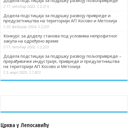
Додела подстицаја за подршку развоју пољопривреде
17. октобар 2022.
2,313
Додела подстицаја за подршку развоју привреде и
предузетништва на територији АП Косово и Метохија
20. фебруар 2024.
2,231
Конкурс за доделу станова под условима непрофитног
закупа на одређено време
17. октобар 2022.
2,223
Додела подстицаја за подршку развоју пољопривреде –
прерађивачке индустрије, привреде и предузетништва
на територији АП Косово и Метохија
3. март 2023.
1,872
Црква у Лепосавићу