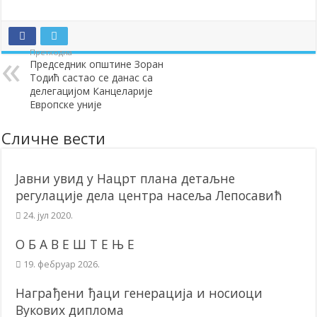
Додела подстицаја за подршку развоју привреде и предузетништв
Полагањем венаца и свечаном академијом у Сочаници обележена
Претходна
Председник општине Зоран
Братске и пријатељске општине и грдови уручили поклон пакети
Тодић састао се данас са
ОБАВЕШТЕЊЕ – Бесплатан СкиПас 2024
делегацијом Канцеларије
Европске уније
Сличне вести
Јавни увид у Нацрт плана детаљне
регулације дела центра насеља Лепосавић
24. јул 2020.
О Б А В Е Ш Т Е Њ Е
19. фебруар 2026.
Награђени ђаци генерација и носиоци
Вукових диплома