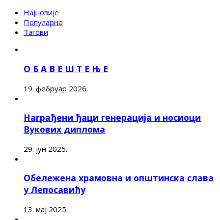
Најновије
Популарно
Тагови
О Б А В Е Ш Т Е Њ Е
19. фебруар 2026.
Награђени ђаци генерација и носиоци
Вукових диплома
29. јун 2025.
Обележена храмовна и општинска слава
у Лепосавићу
13. мај 2025.