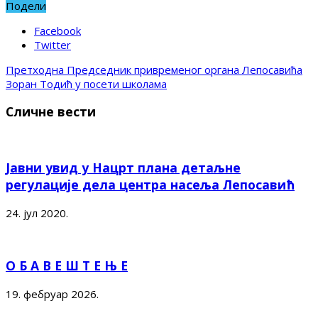
Подели
Facebook
Twitter
Претходна
Председник привременог органа Лепосавића
Зоран Тодић у посети школама
Сличне вести
Јавни увид у Нацрт плана детаљне
регулације дела центра насеља Лепосавић
24. јул 2020.
О Б А В Е Ш Т Е Њ Е
19. фебруар 2026.