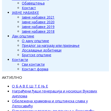
Обавештења
Контакт
ЈАВНЕ НАБАВКЕ
Јавне набавке 2021
Јавне набавке 2020
Јавне набавке 2019
Јавне набавке 2018
Дан општине
О дану општине
Предлог за награду или признање
Досадашњи добитници
Братске општине
Контакти
Сви контакти
Контакт форма
АКТУЕЛНО
О Б А В Е Ш Т Е Њ Е
Награђени ђаци генерација и носиоци Вукових
диплома
Обележена храмовна и општинска слава у
Лепосавићу
Парастосом и полагањем венаца у Леосавићу