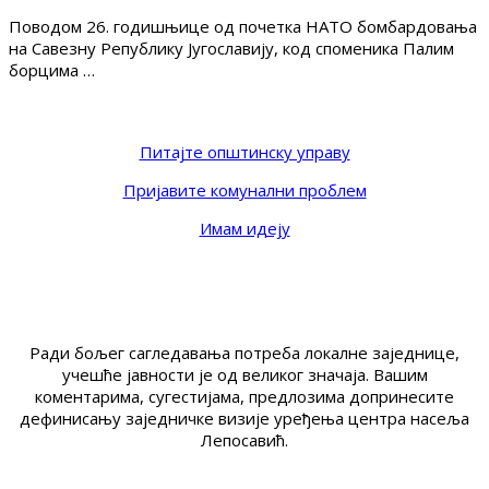
Поводом 26. годишњице од почетка НАТО бомбардовања
на Савезну Републику Југославију, код споменика Палим
борцима …
Питајте општинску управу
Пријавите комунални проблем
Имам идеју
Ради бољег сагледавања потреба локалне заједнице,
учешће јавности је од великог значаја. Вашим
коментарима, сугестијама, предлозима допринесите
дефинисању заједничке визије уређења центра насеља
Лепосавић.