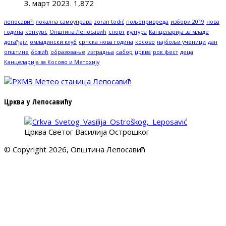
3. март 2023.
1,872
лепосавић
локална самоуправа
zoran todić
пољопривреда
избори 2019
нова
година
конкурс
Општина Лепосавић
спорт
култура
Канцеларија за младе
догађаји
омладински клуб
српска нова година
косово
најбољи ученици
дан
општине
божић
образовање
изградња
сабор
црква
рок фест
деца
Канцеларија за Косово и Метохију
Црква у Лепосавићу
Црква Светог Василија Острошког
© Copyright 2026, Општина Лепосавић