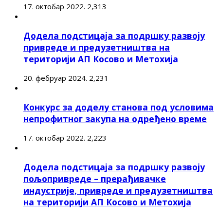
17. октобар 2022.
2,313
Додела подстицаја за подршку развоју
привреде и предузетништва на
територији АП Косово и Метохија
20. фебруар 2024.
2,231
Конкурс за доделу станова под условима
непрофитног закупа на одређено време
17. октобар 2022.
2,223
Додела подстицаја за подршку развоју
пољопривреде – прерађивачке
индустрије, привреде и предузетништва
на територији АП Косово и Метохија