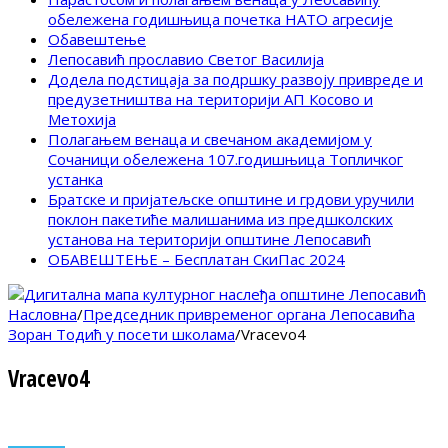
обележена годишњица почетка НАТО агресије
Обавештење
Лепосавић прославио Светог Василија
Додела подстицаја за подршку развоју привреде и
предузетништва на територији АП Косово и
Метохија
Полагањем венаца и свечаном академијом у
Сочаници обележена 107.годишњица Топличког
устанка
Братске и пријатељске општине и грдови уручили
поклон пакетиће малишанима из предшколских
установа на територији општине Лепосавић
ОБАВЕШТЕЊЕ – Бесплатан СкиПас 2024
Насловна
/
Председник привременог органа Лепосавића
Зоран Тодић у посети школама
/
Vracevo4
Vracevo4