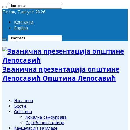
Петак, 7.август 2026
Контакти
English
Званична презентација општине
Лепосавић Општина Лепосавић
Насловна
Вести
Општина
Локална самоуправа
Службени гласници
Канцеларија за младе