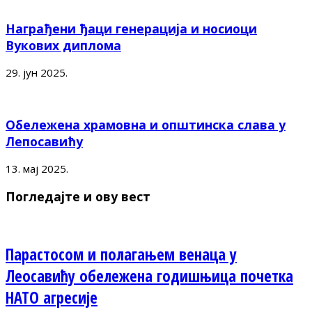
Награђени ђаци генерација и носиоци
Вукових диплома
29. јун 2025.
Обележена храмовна и општинска слава у
Лепосавићу
13. мај 2025.
Погледајте и ову вест
Парастосом и полагањем венаца у
Леосавићу обележена годишњица почетка
НАТО агресије