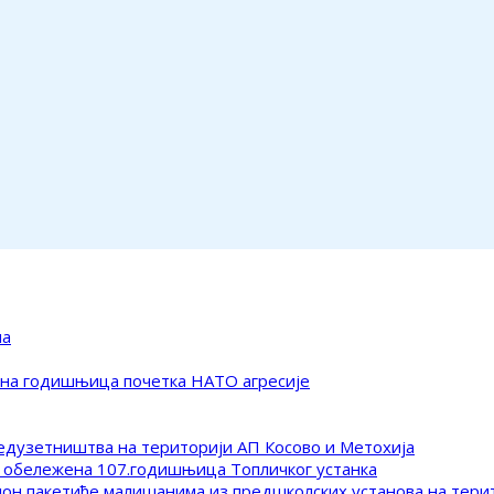
ма
ена годишњица почетка НАТО агресије
редузетништва на територији АП Косово и Метохија
 обележена 107.годишњица Топличког устанка
клон пакетиће малишанима из предшколских установа на тер