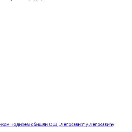
иком Тодићем обишли ОШ „Лепосавић“ у Лепосавићу