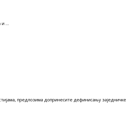
 и …
гестијама, предлозима допринесите дефинисању заједничке