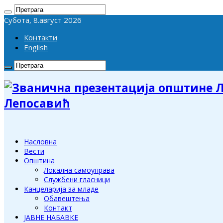
Субота, 8.август 2026
Контакти
English
Лепосавић
Насловна
Вести
Општина
Локална самоуправа
Службени гласници
Канцеларија за младе
Обавештења
Контакт
ЈАВНЕ НАБАВКЕ