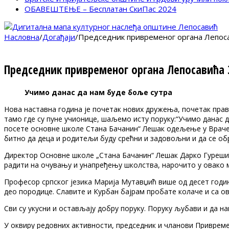
ОБАВЕШТЕЊЕ – Бесплатан СкиПас 2024
Насловна
/
Догађаји
/
Председник привременог органа Лепоса
Председник привременог органа Лепосавића 
Учимо данас да нам буде боље сутра
Нова наставна година је почетак нових дружења, почетак прав
тамо где су пуне учионице, шаљемо исту поруку:“Учимо данас 
посете основне школе Стана Бачанин“ Лешак одељење у Врачеву
битно да деца и родитељи буду срећни и задовољни и да се об
Директор Основне школе „Стана Бачанин“ Лешак Дарко Гурешић
радити на очувању и унапређењу школства, нарочито у овако м
Професор српског језика Марија Мутавџић више од десет годин
део породице. Славите и Курбан бајрам пробате колаче и са ов
Сви су укусни и остављају добру поруку. Поруку љубави и да на
У оквиру редовних активности, председник и чланови Привреме