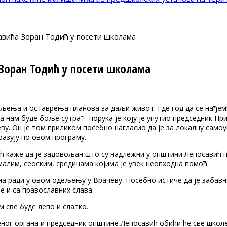
вића Зоран Тодић у посети школама
Зоран Тодић у посети школама
љења и оставрења планова за даљи живот. Где год да се нађем! 
да нам буде боље сутра“!- порука је коју је упутио председник 
. Он је том приликом посебно нагласио да је за локалну самоу
разују по овом програму.
 каже да је задовољан што су надлежни у општини Лепосавић п
алим, сеоским, срединама којима је увек неопходна помоћ.
а ради у овом одељењу у Врачеву. Посебно истиче да је забавн
е и са православних слава.
м све буде лепо и слатко.
ног органа и председник општине Лепосавић обићи ће све школе