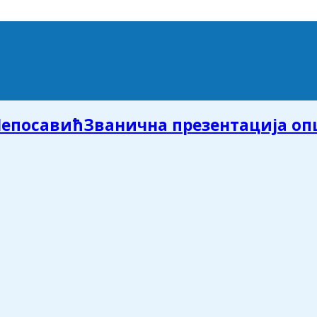
Званична презентација о