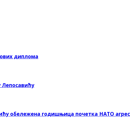
кових диплома
у Лепосавићу
вићу обележена годишњица почетка НАТО агрес