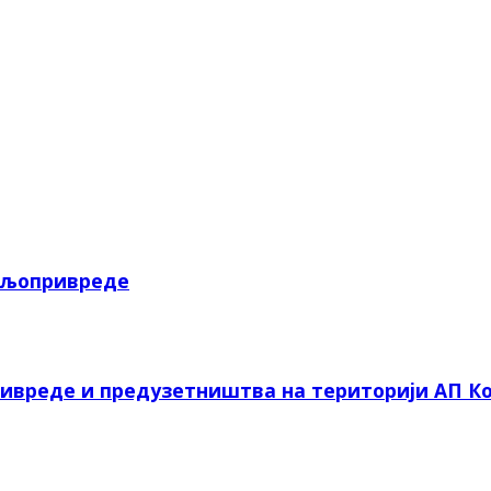
пољопривреде
ривреде и предузетништва на територији АП Ко