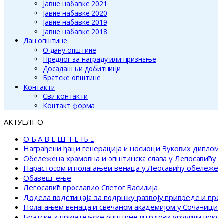
Јавне набавке 2021
Јавне набавке 2020
Јавне набавке 2019
Јавне набавке 2018
Дан општине
О дану општине
Предлог за награду или признање
Досадашњи добитници
Братске општине
Контакти
Сви контакти
Контакт форма
АКТУЕЛНО
О Б А В Е Ш Т Е Њ Е
Награђени ђаци генерација и носиоци Вукових дипло
Обележена храмовна и општинска слава у Лепосавићу
Парастосом и полагањем венаца у Леосавићу обележ
Обавештење
Лепосавић прославио Светог Василија
Додела подстицаја за подршку развоју привреде и п
Полагањем венаца и свечаном академијом у Сочаници
Братске и пријатељске општине и грдови уручили по