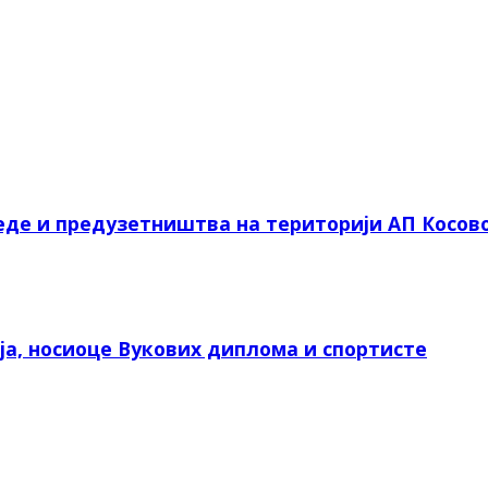
еде и предузетништва на територији АП Косов
а, носиоце Вукових диплома и спортисте