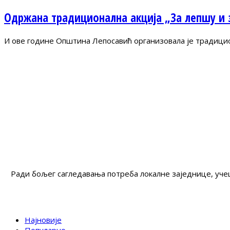
Одржана традиционална акција „За лепшу и 
И ове године Општина Лепосавић организовала је традици
Ради бољег сагледавања потреба локалне заједнице, учеш
Најновије