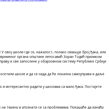
У овој школи где се, нажалост, полако смањује број ђака, или
Привременог органа општине лепосавић Зоран Тодић приликом
праву и све запослене у обарзовном систему Републике Србије
осетили школе и да се нада да ће локална самоуправа и даље
о и интересантно радити у школама са мало ђака. Постајете
 на терену и упознати се са проблемима. Покушаће да изнађу