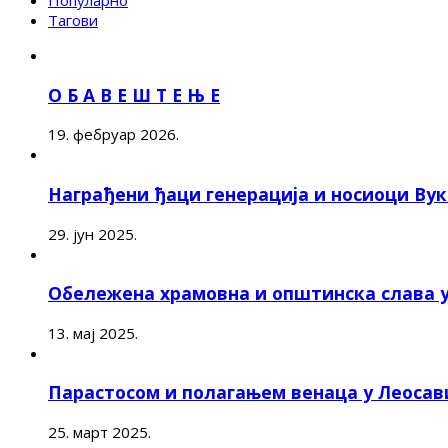
Популарно
Тагови
О Б А В Е Ш Т Е Њ Е
19. фебруар 2026.
Награђени ђаци генерација и носиоци Ву
29. јун 2025.
Обележена храмовна и општинска слава 
13. мај 2025.
Парастосом и полагањем венаца у Леоса
25. март 2025.