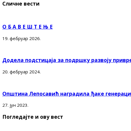
Сличне вести
О Б А В Е Ш Т Е Њ Е
19. фебруар 2026.
Додела подстицаја за подршку развоју привр
20. фебруар 2024.
Општина Лепосавић наградила ђаке генерациј
27. јун 2023.
Погледајте и ову вест