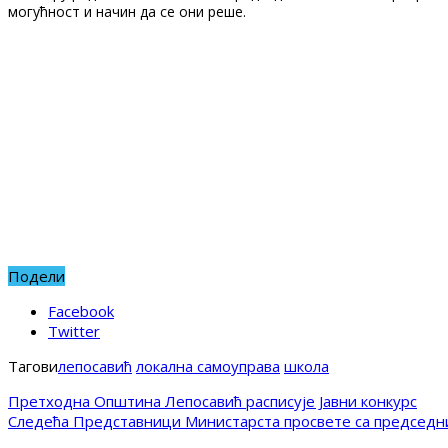
могућност и начин да се они реше.
Подели
Facebook
Twitter
Тагови
лепосавић
локална самоуправа
школа
Претходна
Општина Лепосавић расписује Јавни конкурс
Следећа
Представници Министарста просвете са председн