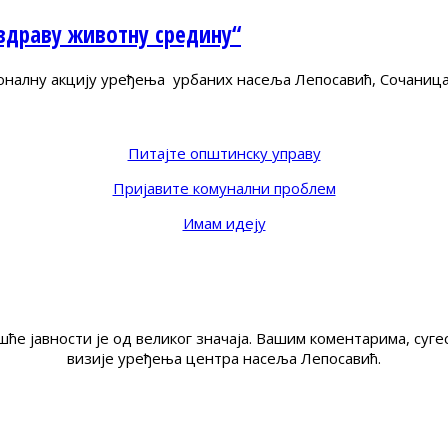
здраву животну средину“
оналну акцију уређења урбаних насеља Лепосавић, Сочаница
Питајте општинску управу
Пријавите комунални проблем
Имам идеју
ће јавности је од великог значаја. Вашим коментарима, су
визије уређења центра насеља Лепосавић.