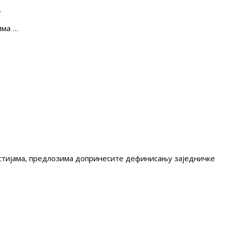
е
има …
гестијама, предлозима допринесите дефинисању заједничке