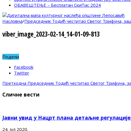
ОБАВЕШТЕЊЕ – Бесплатан СкиПас 2024
Насловна
/
Председник Тодић честитао Светог Трифуна, за
viber_image_2023-02-14_14-01-09-813
Подели
Facebook
Twitter
Претходна
Председник Тодић честитао Светог Трифуна, з
Сличне вести
Јавни увид у Нацрт плана детаљне регулациј
24. јул 2020.