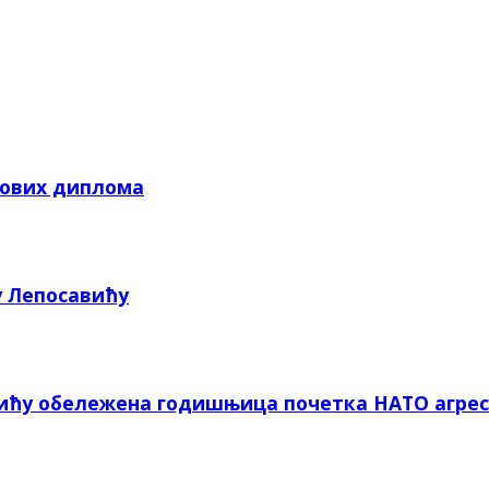
кових диплома
у Лепосавићу
вићу обележена годишњица почетка НАТО агрес