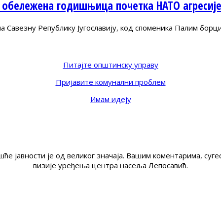
 обележена годишњица почетка НАТО агресиј
Савезну Републику Југославију, код споменика Палим борц
Питајте општинску управу
Пријавите комунални проблем
Имам идеју
ће јавности је од великог значаја. Вашим коментарима, су
визије уређења центра насеља Лепосавић.