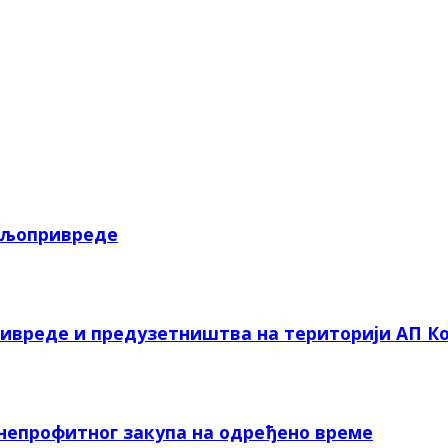
пољопривреде
ривреде и предузетништва на територији АП Ко
 непрофитног закупа на одређено време