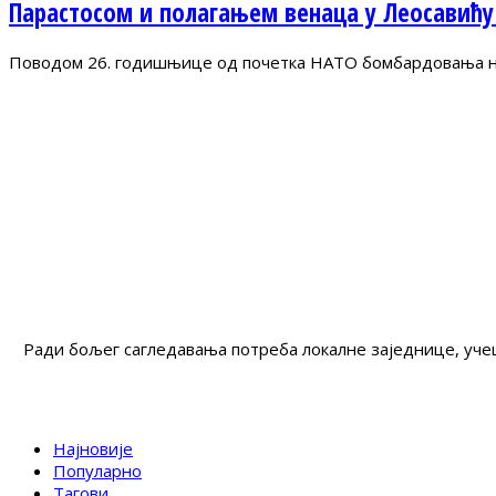
Парастосом и полагањем венаца у Леосавићу
Поводом 26. годишњице од почетка НАТО бомбардовања на 
Ради бољег сагледавања потреба локалне заједнице, учеш
Најновије
Популарно
Тагови