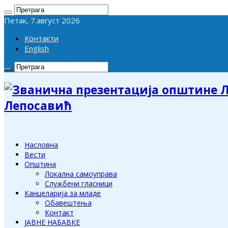
Петак, 7.август 2026
Контакти
English
Лепосавић
Насловна
Вести
Општина
Локална самоуправа
Службени гласници
Канцеларија за младе
Обавештења
Контакт
ЈАВНЕ НАБАВКЕ