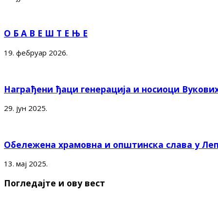
О Б А В Е Ш Т Е Њ Е
19. фебруар 2026.
Награђени ђаци генерација и носиоци Вукови
29. јун 2025.
Обележена храмовна и општинска слава у Ле
13. мај 2025.
Погледајте и ову вест