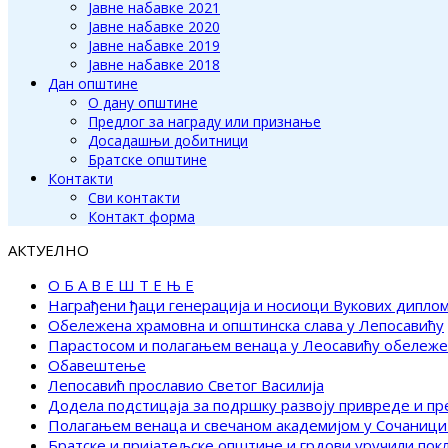
Јавне набавке 2021
Јавне набавке 2020
Јавне набавке 2019
Јавне набавке 2018
Дан општине
О дану општине
Предлог за награду или признање
Досадашњи добитници
Братске општине
Контакти
Сви контакти
Контакт форма
АКТУЕЛНО
О Б А В Е Ш Т Е Њ Е
Награђени ђаци генерација и носиоци Вукових дипло
Обележена храмовна и општинска слава у Лепосавићу
Парастосом и полагањем венаца у Леосавићу обележ
Обавештење
Лепосавић прославио Светог Василија
Додела подстицаја за подршку развоју привреде и п
Полагањем венаца и свечаном академијом у Сочаници
Братске и пријатељске општине и грдови уручили по