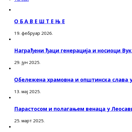
О Б А В Е Ш Т Е Њ Е
19. фебруар 2026.
Награђени ђаци генерација и носиоци Ву
29. јун 2025.
Обележена храмовна и општинска слава 
13. мај 2025.
Парастосом и полагањем венаца у Леоса
25. март 2025.