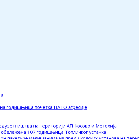
ма
ена годишњица почетка НАТО агресије
редузетништва на територији АП Косово и Метохија
 обележена 107.годишњица Топличког устанка
клон пакетиће малишанима из предшколских установа на тер