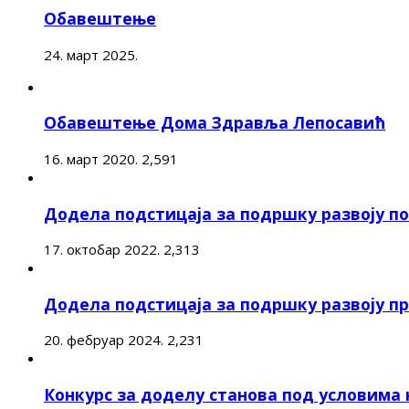
Обавештење
24. март 2025.
Обавештење Дома Здравља Лепосавић
16. март 2020.
2,591
Додела подстицаја за подршку развоју 
17. октобар 2022.
2,313
Додела подстицаја за подршку развоју п
20. фебруар 2024.
2,231
Конкурс за доделу станова под условима