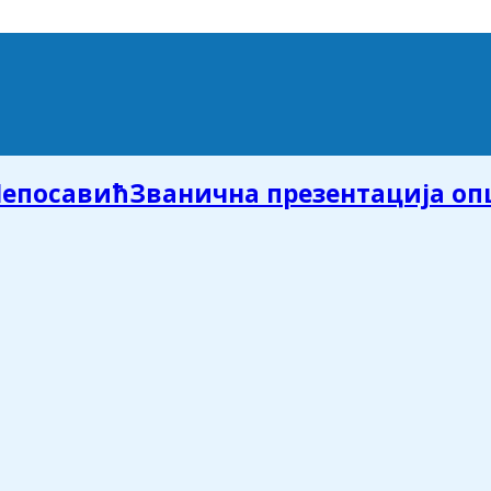
Званична презентација о