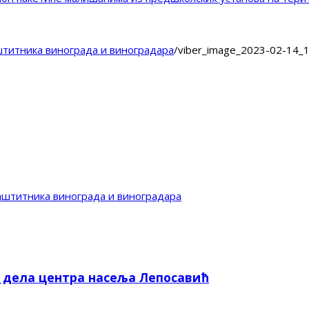
штитника винограда и виноградара
/
viber_image_2023-02-14_
аштитника винограда и виноградара
е дела центра насеља Лепосавић