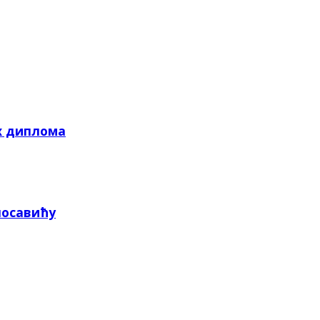
х диплома
посавићу