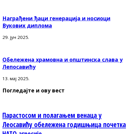
Награђени ђаци генерација и носиоци
Вукових диплома
29. јун 2025.
Обележена храмовна и општинска слава у
Лепосавићу
13. мај 2025.
Погледајте и ову вест
Парастосом и полагањем венаца у
Леосавићу обележена годишњица почетка
НАТО агресије