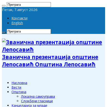
Петак, 7.август 2026
Контакти
English
Званична презентација општине
Лепосавић Општина Лепосавић
Насловна
Вести
Општина
Локална самоуправа
Службени гласници
Канцеларија за младе