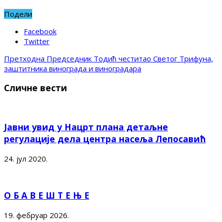
Подели
Facebook
Twitter
Претходна
Председник Тодић честитао Светог Трифуна,
заштитника винограда и виноградара
Сличне вести
Јавни увид у Нацрт плана детаљне
регулације дела центра насеља Лепосавић
24. јул 2020.
О Б А В Е Ш Т Е Њ Е
19. фебруар 2026.