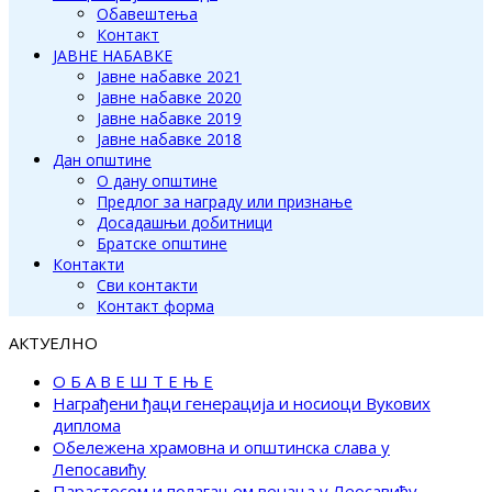
Обавештења
Контакт
ЈАВНЕ НАБАВКЕ
Јавне набавке 2021
Јавне набавке 2020
Јавне набавке 2019
Јавне набавке 2018
Дан општине
О дану општине
Предлог за награду или признање
Досадашњи добитници
Братске општине
Контакти
Сви контакти
Контакт форма
АКТУЕЛНО
О Б А В Е Ш Т Е Њ Е
Награђени ђаци генерација и носиоци Вукових
диплома
Обележена храмовна и општинска слава у
Лепосавићу
Парастосом и полагањем венаца у Леосавићу