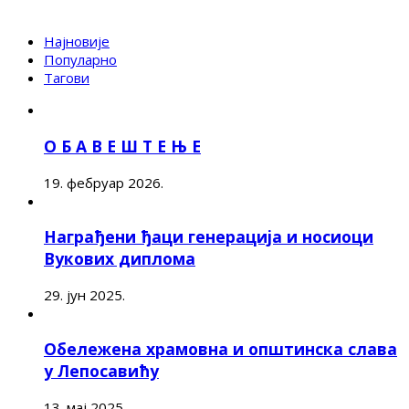
Најновије
Популарно
Тагови
О Б А В Е Ш Т Е Њ Е
19. фебруар 2026.
Награђени ђаци генерација и носиоци
Вукових диплома
29. јун 2025.
Обележена храмовна и општинска слава
у Лепосавићу
13. мај 2025.