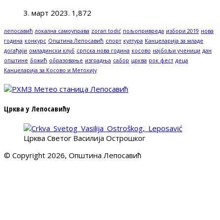
3. март 2023.
1,872
лепосавић
локална самоуправа
zoran todić
пољопривреда
избори 2019
нова
година
конкурс
Општина Лепосавић
спорт
култура
Канцеларија за младе
догађаји
омладински клуб
српска нова година
косово
најбољи ученици
дан
општине
божић
образовање
изградња
сабор
црква
рок фест
деца
Канцеларија за Косово и Метохију
Црква у Лепосавићу
Црква Светог Василија Острошког
© Copyright 2026, Општина Лепосавић