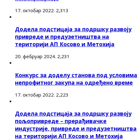
17. октобар 2022.
2,313
Додела подстицаја за подршку развоју
привреде и предузетништва на
територији АП Косово и Метохија
20. фебруар 2024.
2,231
Конкурс за доделу станова под условима
непрофитног закупа на одређено време
17. октобар 2022.
2,223
Додела подстицаја за подршку развоју
пољопривреде – прерађивачке
индустрије, привреде и предузетништва
на територији АП Косово и Метохија