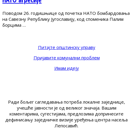
Поводом 26. годишњице од почетка НАТО бомбардовања
на Савезну Републику Југославију, код споменика Палим
борцима …
Питајте општинску управу
Пријавите комунални проблем
Имам идеју
Ради бољег сагледавања потреба локалне заједнице,
учешће јавности је од великог значаја. Вашим
коментарима, сугестијама, предлозима допринесите
дефинисању заједничке визије уређења центра насеља
Лепосавић.