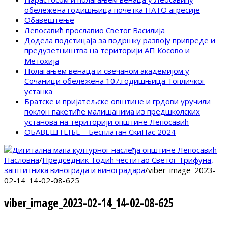
обележена годишњица почетка НАТО агресије
Обавештење
Лепосавић прославио Светог Василија
Додела подстицаја за подршку развоју привреде и
предузетништва на територији АП Косово и
Метохија
Полагањем венаца и свечаном академијом у
Сочаници обележена 107.годишњица Топличког
устанка
Братске и пријатељске општине и грдови уручили
поклон пакетиће малишанима из предшколских
установа на територији општине Лепосавић
ОБАВЕШТЕЊЕ – Бесплатан СкиПас 2024
Насловна
/
Председник Тодић честитао Светог Трифуна,
заштитника винограда и виноградара
/
viber_image_2023-
02-14_14-02-08-625
viber_image_2023-02-14_14-02-08-625