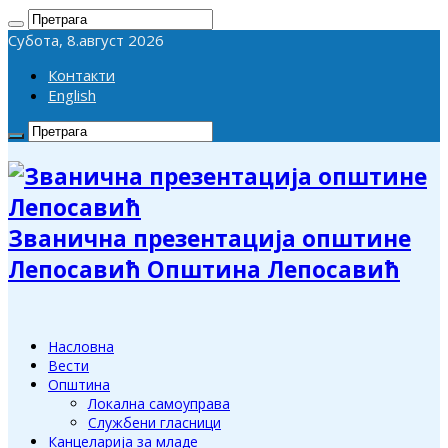
Субота, 8.август 2026
Контакти
English
Званична презентација општине
Лепосавић Општина Лепосавић
Насловна
Вести
Општина
Локална самоуправа
Службени гласници
Канцеларија за младе