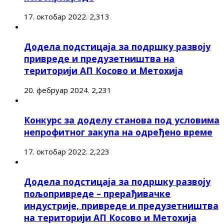
17. октобар 2022.
2,313
Додела подстицаја за подршку развоју
привреде и предузетништва на
територији АП Косово и Метохија
20. фебруар 2024.
2,231
Конкурс за доделу станова под условима
непрофитног закупа на одређено време
17. октобар 2022.
2,223
Додела подстицаја за подршку развоју
пољопривреде – прерађивачке
индустрије, привреде и предузетништва
на територији АП Косово и Метохија