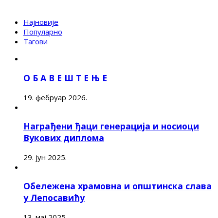
Најновије
Популарно
Тагови
О Б А В Е Ш Т Е Њ Е
19. фебруар 2026.
Награђени ђаци генерација и носиоци
Вукових диплома
29. јун 2025.
Обележена храмовна и општинска слава
у Лепосавићу
13. мај 2025.