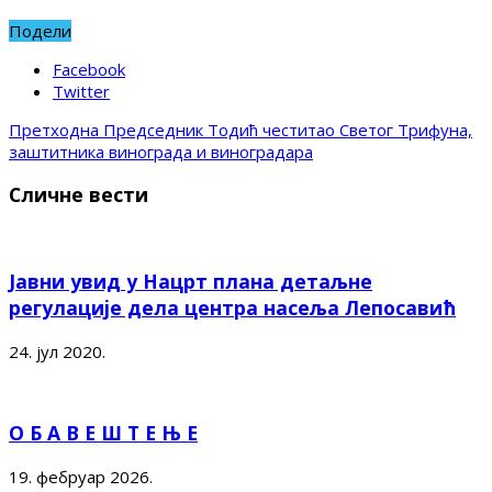
Подели
Facebook
Twitter
Претходна
Председник Тодић честитао Светог Трифуна,
заштитника винограда и виноградара
Сличне вести
Јавни увид у Нацрт плана детаљне
регулације дела центра насеља Лепосавић
24. јул 2020.
О Б А В Е Ш Т Е Њ Е
19. фебруар 2026.