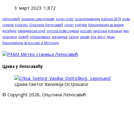
3. март 2023.
1,872
лепосавић
локална самоуправа
zoran todić
пољопривреда
избори 2019
нова
година
конкурс
Општина Лепосавић
спорт
култура
Канцеларија за младе
догађаји
омладински клуб
српска нова година
косово
најбољи ученици
дан
општине
божић
образовање
изградња
сабор
црква
рок фест
деца
Канцеларија за Косово и Метохију
Црква у Лепосавићу
Црква Светог Василија Острошког
© Copyright 2026, Општина Лепосавић