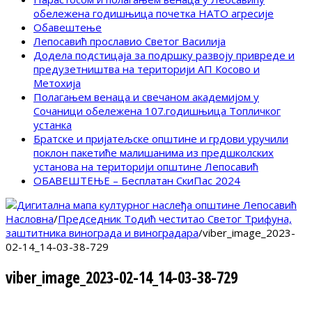
обележена годишњица почетка НАТО агресије
Обавештење
Лепосавић прославио Светог Василија
Додела подстицаја за подршку развоју привреде и
предузетништва на територији АП Косово и
Метохија
Полагањем венаца и свечаном академијом у
Сочаници обележена 107.годишњица Топличког
устанка
Братске и пријатељске општине и грдови уручили
поклон пакетиће малишанима из предшколских
установа на територији општине Лепосавић
ОБАВЕШТЕЊЕ – Бесплатан СкиПас 2024
Насловна
/
Председник Тодић честитао Светог Трифуна,
заштитника винограда и виноградара
/
viber_image_2023-
02-14_14-03-38-729
viber_image_2023-02-14_14-03-38-729