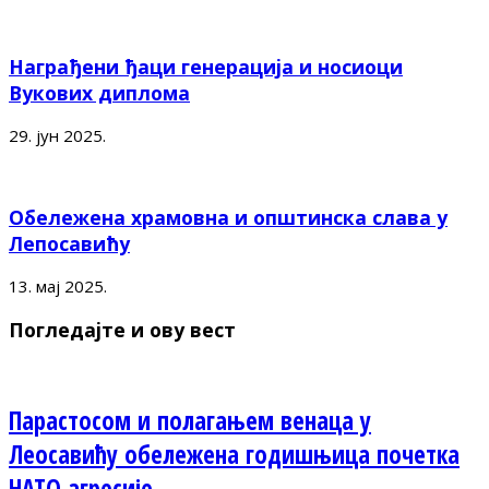
Награђени ђаци генерација и носиоци
Вукових диплома
29. јун 2025.
Обележена храмовна и општинска слава у
Лепосавићу
13. мај 2025.
Погледајте и ову вест
Парастосом и полагањем венаца у
Леосавићу обележена годишњица почетка
НАТО агресије