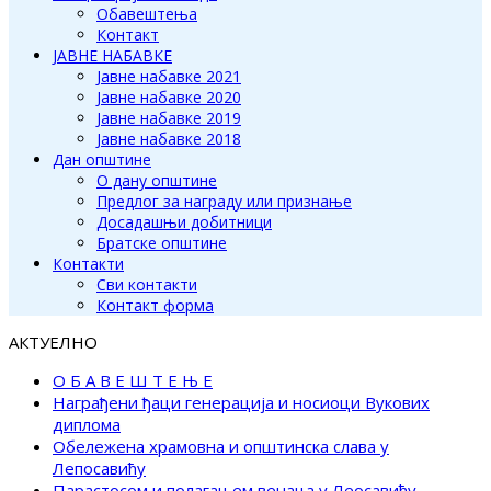
Обавештења
Контакт
ЈАВНЕ НАБАВКЕ
Јавне набавке 2021
Јавне набавке 2020
Јавне набавке 2019
Јавне набавке 2018
Дан општине
О дану општине
Предлог за награду или признање
Досадашњи добитници
Братске општине
Контакти
Сви контакти
Контакт форма
АКТУЕЛНО
О Б А В Е Ш Т Е Њ Е
Награђени ђаци генерација и носиоци Вукових
диплома
Обележена храмовна и општинска слава у
Лепосавићу
Парастосом и полагањем венаца у Леосавићу