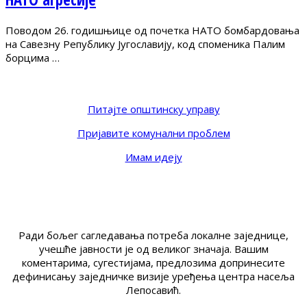
Поводом 26. годишњице од почетка НАТО бомбардовања
на Савезну Републику Југославију, код споменика Палим
борцима …
Питајте општинску управу
Пријавите комунални проблем
Имам идеју
Ради бољег сагледавања потреба локалне заједнице,
учешће јавности је од великог значаја. Вашим
коментарима, сугестијама, предлозима допринесите
дефинисању заједничке визије уређења центра насеља
Лепосавић.