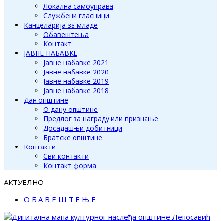
Локална самоуправа
Службени гласници
Канцеларија за младе
Обавештења
Контакт
ЈАВНЕ НАБАВКЕ
Јавне набавке 2021
Јавне набавке 2020
Јавне набавке 2019
Јавне набавке 2018
Дан општине
О дану општине
Предлог за награду или признање
Досадашњи добитници
Братске општине
Контакти
Сви контакти
Контакт форма
АКТУЕЛНО
О Б А В Е Ш Т Е Њ Е