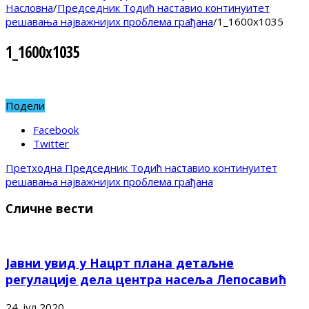
Насловна
/
Председник Тодић наставио континуитет
решавања најважнијих проблема грађана
/
1_1600x1035
1_1600x1035
Подели
Facebook
Twitter
Претходна
Председник Тодић наставио континуитет
решавања најважнијих проблема грађана
Сличне вести
Јавни увид у Нацрт плана детаљне
регулације дела центра насеља Лепосавић
24. јул 2020.