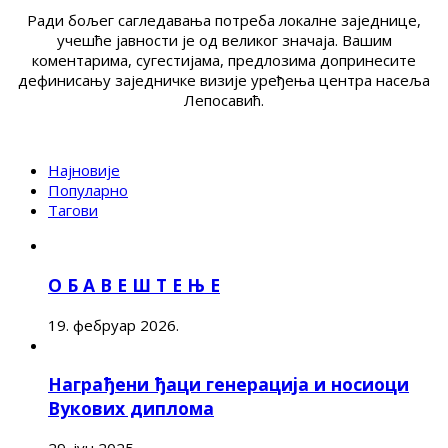
Ради бољег сагледавања потреба локалне заједнице,
учешће јавности је од великог значаја. Вашим
коментарима, сугестијама, предлозима допринесите
дефинисању заједничке визије уређења центра насеља
Лепосавић.
Најновије
Популарно
Тагови
О Б А В Е Ш Т Е Њ Е
19. фебруар 2026.
Награђени ђаци генерација и носиоци
Вукових диплома
29. јун 2025.