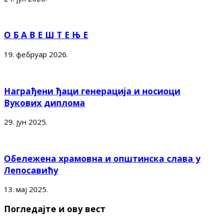
О Б А В Е Ш Т Е Њ Е
19. фебруар 2026.
Награђени ђаци генерација и носиоци
Вукових диплома
29. јун 2025.
Обележена храмовна и општинска слава у
Лепосавићу
13. мај 2025.
Погледајте и ову вест