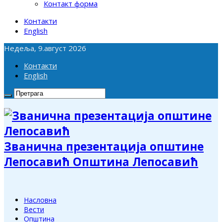
Контакт форма
Контакти
English
Недеља, 9.август 2026
Контакти
English
Званична презентација општине
Лепосавић Општина Лепосавић
Насловна
Вести
Општина