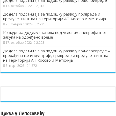
Додела подстицаја за подршку развоју пољопривреде
17. октобар 2022.
2,313
Додела подстицаја за подршку развоју привреде и
предузетништва на територији АП Косово и Метохија
20. фебруар 2024.
2,231
Конкурс за доделу станова под условима непрофитног
закупа на одређено време
17. октобар 2022.
2,223
Додела подстицаја за подршку развоју пољопривреде –
прерађивачке индустрије, привреде и предузетништва
на територији АП Косово и Метохија
3. март 2023.
1,872
Црква у Лепосавићу