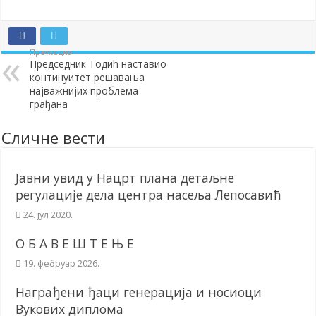
Додела подстицаја за подршку развоју привреде и предузетништв
Полагањем венаца и свечаном академијом у Сочаници обележена
Претходна
Председник Тодић наставио
Братске и пријатељске општине и грдови уручили поклон пакети
континуитет решавања
ОБАВЕШТЕЊЕ – Бесплатан СкиПас 2024
најважнијих проблема
грађана
Сличне вести
Јавни увид у Нацрт плана детаљне
регулације дела центра насеља Лепосавић
24. јул 2020.
О Б А В Е Ш Т Е Њ Е
19. фебруар 2026.
Награђени ђаци генерација и носиоци
Вукових диплома