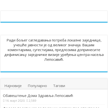
Ради бољег сагледавања потреба локалне заједнице,
учешће јавности је од великог значаја. Вашим
коментарима, сугестијама, предлозима допринесите
дефинисању заједничке визије уређења центра насеља
Лепосавић.
Најновије
Популарно
Тагови
Обавештење Дома Здравља Лепосавић
16. март 2020.
2,589