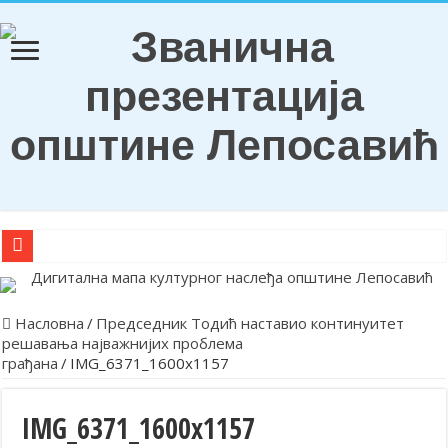
О Б А В Е Ш Т Е Њ Е
Награђени ђаци генерација и носиоци Вукових диплома
Насловна
/
Председник Тодић наставио континуитет
решавања најважнијих проблема
Обележена храмовна и општинска слава у Лепосавићу
грађана
/
IMG_6371_1600x1157
Парастосом и полагањем венаца у Леосавићу обележена годишњи
Обавештење
IMG_6371_1600x1157
Лепосавић прославио Светог Василија