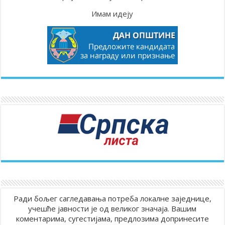
Имам идеју
Ради бољег сагледавања потреба локалне заједнице,
учешће јавности је од великог значаја. Вашим
коментарима, сугестијама, предлозима допринесите