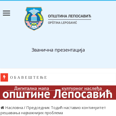
О Б А В Е Ш Т Е Њ Е
Насловна
/
Председник Тодић наставио континуитет
решавања најважнијих проблема