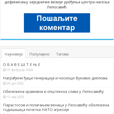
дефинисању заједничке визије уређења центра насеља
Лепосавић.
Најновије
Популарно
Тагови
О Б А В Е Ш Т Е Њ Е
19. фебруар 2026.
Награђени ђаци генерација и носиоци Вукових диплома
29. јун 2025.
Обележена храмовна и општинска слава у Лепосавићу
13. мај 2025.
Парастосом и полагањем венаца у Леосавићу обележена
годишњица почетка НАТО агресије