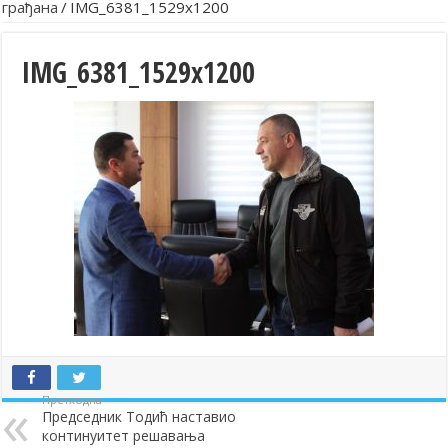
грађана
/
IMG_6381_1529x1200
IMG_6381_1529x1200
Претходна
Председник Тодић наставио
континуитет решавања