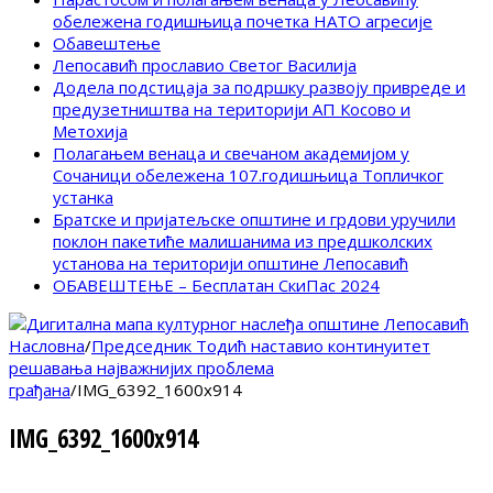
обележена годишњица почетка НАТО агресије
Обавештење
Лепосавић прославио Светог Василија
Додела подстицаја за подршку развоју привреде и
предузетништва на територији АП Косово и
Метохија
Полагањем венаца и свечаном академијом у
Сочаници обележена 107.годишњица Топличког
устанка
Братске и пријатељске општине и грдови уручили
поклон пакетиће малишанима из предшколских
установа на територији општине Лепосавић
ОБАВЕШТЕЊЕ – Бесплатан СкиПас 2024
Насловна
/
Председник Тодић наставио континуитет
решавања најважнијих проблема
грађана
/
IMG_6392_1600x914
IMG_6392_1600x914