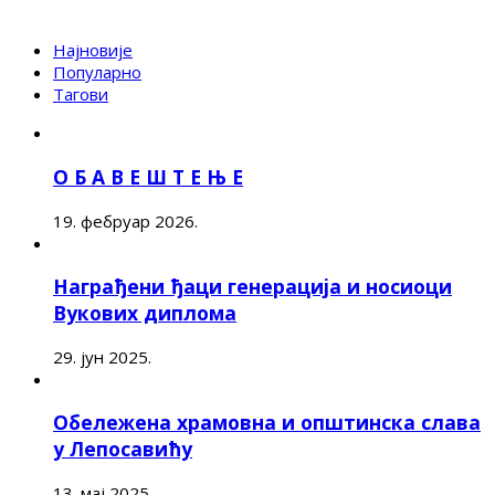
Најновије
Популарно
Тагови
О Б А В Е Ш Т Е Њ Е
19. фебруар 2026.
Награђени ђаци генерација и носиоци
Вукових диплома
29. јун 2025.
Обележена храмовна и општинска слава
у Лепосавићу
13. мај 2025.