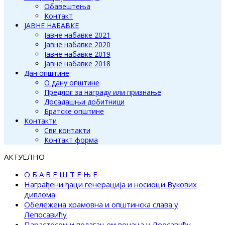
Обавештења
Контакт
ЈАВНЕ НАБАВКЕ
Јавне набавке 2021
Јавне набавке 2020
Јавне набавке 2019
Јавне набавке 2018
Дан општине
О дану општине
Предлог за награду или признање
Досадашњи добитници
Братске општине
Контакти
Сви контакти
Контакт форма
АКТУЕЛНО
О Б А В Е Ш Т Е Њ Е
Награђени ђаци генерација и носиоци Вукових
диплома
Обележена храмовна и општинска слава у
Лепосавићу
Парастосом и полагањем венаца у Леосавићу