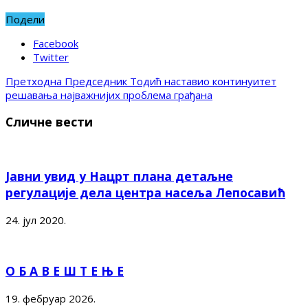
Подели
Facebook
Twitter
Претходна
Председник Тодић наставио континуитет
решавања најважнијих проблема грађана
Сличне вести
Јавни увид у Нацрт плана детаљне
регулације дела центра насеља Лепосавић
24. јул 2020.
О Б А В Е Ш Т Е Њ Е
19. фебруар 2026.