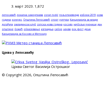
3. март 2023.
1,872
лепосавић
локална самоуправа
zoran todić
пољопривреда
избори 2019
нова
година
конкурс
Општина Лепосавић
спорт
култура
Канцеларија за младе
догађаји
омладински клуб
српска нова година
косово
најбољи ученици
дан
општине
божић
образовање
изградња
сабор
црква
рок фест
деца
Канцеларија за Косово и Метохију
Црква у Лепосавићу
Црква Светог Василија Острошког
© Copyright 2026, Општина Лепосавић