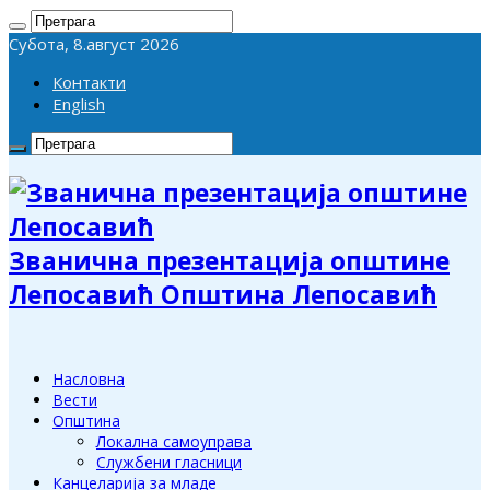
Субота, 8.август 2026
Контакти
English
Званична презентација општине
Лепосавић Општина Лепосавић
Насловна
Вести
Општина
Локална самоуправа
Службени гласници
Канцеларија за младе