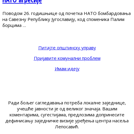
Поводом 26. годишњице од почетка НАТО бомбардовања
на Савезну Републику Југославију, код споменика Палим
борцима …
Питајте општинску управу
Пријавите комунални проблем
Имам идеју
Ради бољег сагледавања потреба локалне заједнице,
учешће јавности је од великог значаја. Вашим
коментарима, сугестијама, предлозима допринесите
дефинисању заједничке визије уређења центра насеља
Лепосавић.