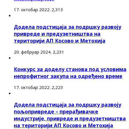
17. октобар 2022.
2,313
Додела подстицаја за подршку развоју
привреде и предузетништва на
територији АП Косово и Метохија
20. фебруар 2024.
2,231
Конкурс за доделу станова под условима
непрофитног закупа на одређено време
17. октобар 2022.
2,223
Додела подстицаја за подршку развоју
пољопривреде – прерађивачке
индустрије, привреде и предузетништва
на територији АП Косово и Метохија