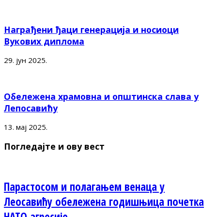
Награђени ђаци генерација и носиоци
Вукових диплома
29. јун 2025.
Обележена храмовна и општинска слава у
Лепосавићу
13. мај 2025.
Погледајте и ову вест
Парастосом и полагањем венаца у
Леосавићу обележена годишњица почетка
НАТО агресије