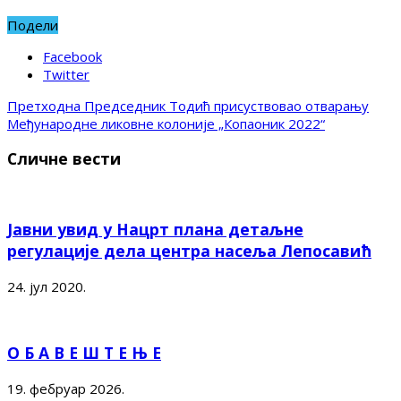
Подели
Facebook
Twitter
Претходна
Председник Тодић присуствовао отварању
Међународне ликовне колоније „Копаоник 2022“
Сличне вести
Јавни увид у Нацрт плана детаљне
регулације дела центра насеља Лепосавић
24. јул 2020.
О Б А В Е Ш Т Е Њ Е
19. фебруар 2026.