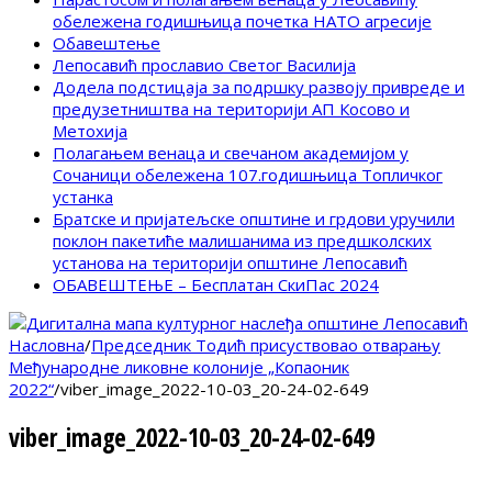
обележена годишњица почетка НАТО агресије
Обавештење
Лепосавић прославио Светог Василија
Додела подстицаја за подршку развоју привреде и
предузетништва на територији АП Косово и
Метохија
Полагањем венаца и свечаном академијом у
Сочаници обележена 107.годишњица Топличког
устанка
Братске и пријатељске општине и грдови уручили
поклон пакетиће малишанима из предшколских
установа на територији општине Лепосавић
ОБАВЕШТЕЊЕ – Бесплатан СкиПас 2024
Насловна
/
Председник Тодић присуствовао отварању
Међународне ликовне колоније „Копаоник
2022“
/
viber_image_2022-10-03_20-24-02-649
viber_image_2022-10-03_20-24-02-649