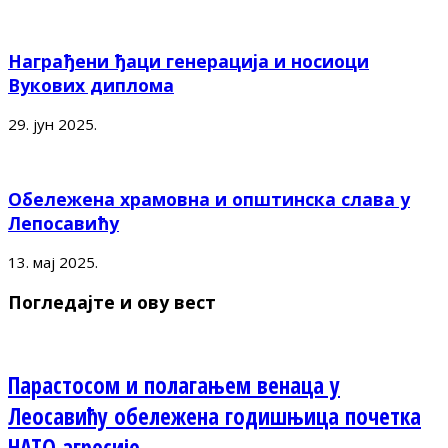
Награђени ђаци генерација и носиоци
Вукових диплома
29. јун 2025.
Обележена храмовна и општинска слава у
Лепосавићу
13. мај 2025.
Погледајте и ову вест
Парастосом и полагањем венаца у
Леосавићу обележена годишњица почетка
НАТО агресије