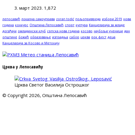
3. март 2023.
1,872
лепосавић
локална самоуправа
zoran todić
пољопривреда
избори 2019
нова
година
конкурс
Општина Лепосавић
спорт
култура
Канцеларија за младе
догађаји
омладински клуб
српска нова година
косово
најбољи ученици
дан
општине
божић
образовање
изградња
сабор
црква
рок фест
деца
Канцеларија за Косово и Метохију
Црква у Лепосавићу
Црква Светог Василија Острошког
© Copyright 2026, Општина Лепосавић