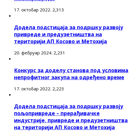
17. октобар 2022.
2,313
Додела подстицаја за подршку развоју
привреде и предузетништва на
територији АП Косово и Метохија
20. фебруар 2024.
2,231
Конкурс за доделу станова под условима
непрофитног закупа на одређено време
17. октобар 2022.
2,223
Додела подстицаја за подршку развоју
пољопривреде – прерађивачке
индустрије, привреде и предузетништва
на територији АП Косово и Метохија