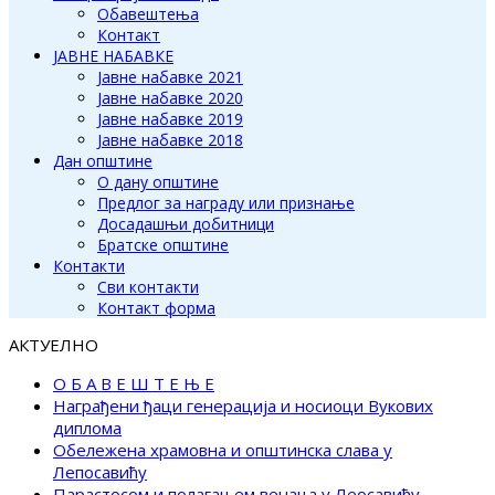
Обавештења
Контакт
ЈАВНЕ НАБАВКЕ
Јавне набавке 2021
Јавне набавке 2020
Јавне набавке 2019
Јавне набавке 2018
Дан општине
О дану општине
Предлог за награду или признање
Досадашњи добитници
Братске општине
Контакти
Сви контакти
Контакт форма
АКТУЕЛНО
О Б А В Е Ш Т Е Њ Е
Награђени ђаци генерација и носиоци Вукових
диплома
Обележена храмовна и општинска слава у
Лепосавићу
Парастосом и полагањем венаца у Леосавићу