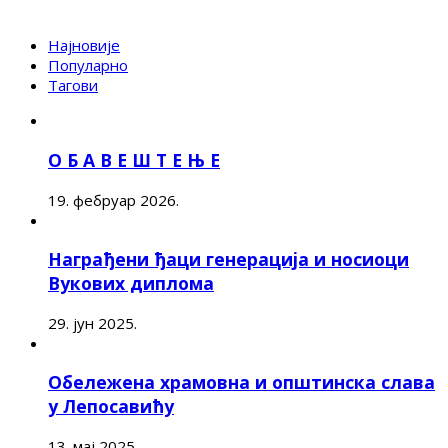
Најновије
Популарно
Тагови
О Б А В Е Ш Т Е Њ Е
19. фебруар 2026.
Награђени ђаци генерација и носиоци
Вукових диплома
29. јун 2025.
Обележена храмовна и општинска слава
у Лепосавићу
13. мај 2025.