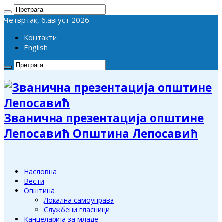
Четвртак, 6.август 2026
Контакти
English
Званична презентација општине
Лепосавић Општина Лепосавић
Насловна
Вести
Општина
Локална самоуправа
Службени гласници
Канцеларија за младе