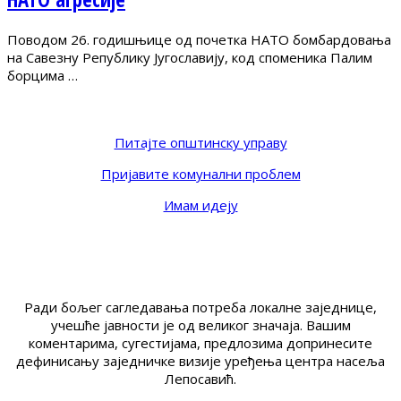
Поводом 26. годишњице од почетка НАТО бомбардовања
на Савезну Републику Југославију, код споменика Палим
борцима …
Питајте општинску управу
Пријавите комунални проблем
Имам идеју
Ради бољег сагледавања потреба локалне заједнице,
учешће јавности је од великог значаја. Вашим
коментарима, сугестијама, предлозима допринесите
дефинисању заједничке визије уређења центра насеља
Лепосавић.