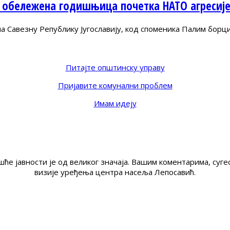
 обележена годишњица почетка НАТО агресиј
Савезну Републику Југославију, код споменика Палим борц
Питајте општинску управу
Пријавите комунални проблем
Имам идеју
ће јавности је од великог значаја. Вашим коментарима, су
визије уређења центра насеља Лепосавић.