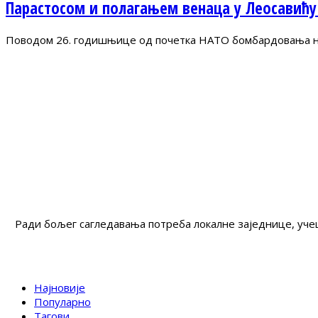
Парастосом и полагањем венаца у Леосавићу
Поводом 26. годишњице од почетка НАТО бомбардовања на 
Ради бољег сагледавања потреба локалне заједнице, учеш
Најновије
Популарно
Тагови