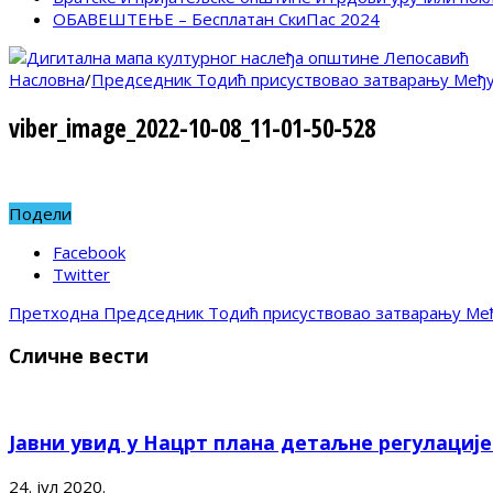
ОБАВЕШТЕЊЕ – Бесплатан СкиПас 2024
Насловна
/
Председник Тодић присуствовао затварању Међу
viber_image_2022-10-08_11-01-50-528
Подели
Facebook
Twitter
Претходна
Председник Тодић присуствовао затварању Међ
Сличне вести
Јавни увид у Нацрт плана детаљне регулациј
24. јул 2020.