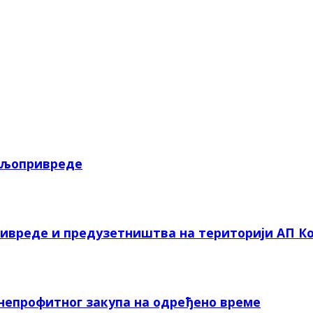
пољопривреде
ривреде и предузетништва на територији АП Ко
 непрофитног закупа на одређено време