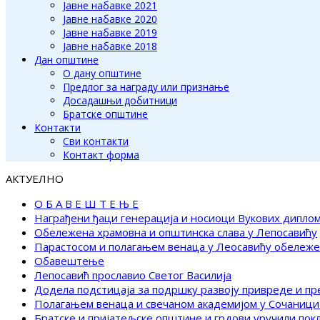
Јавне набавке 2021
Јавне набавке 2020
Јавне набавке 2019
Јавне набавке 2018
Дан општине
О дану општине
Предлог за награду или признање
Досадашњи добитници
Братске општине
Контакти
Сви контакти
Контакт форма
АКТУЕЛНО
О Б А В Е Ш Т Е Њ Е
Награђени ђаци генерација и носиоци Вукових дипло
Обележена храмовна и општинска слава у Лепосавићу
Парастосом и полагањем венаца у Леосавићу обележ
Обавештење
Лепосавић прославио Светог Василија
Додела подстицаја за подршку развоју привреде и п
Полагањем венаца и свечаном академијом у Сочаници
Братске и пријатељске општине и грдови уручили по