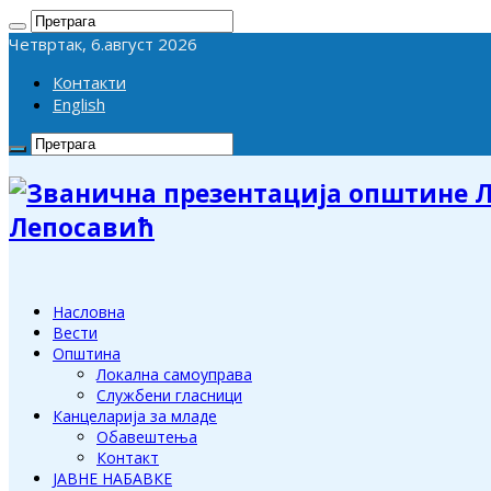
Четвртак, 6.август 2026
Контакти
English
Лепосавић
Насловна
Вести
Општина
Локална самоуправа
Службени гласници
Канцеларија за младе
Обавештења
Контакт
ЈАВНЕ НАБАВКЕ