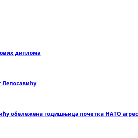
кових диплома
у Лепосавићу
вићу обележена годишњица почетка НАТО агрес