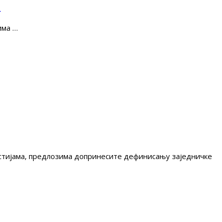
е
има …
гестијама, предлозима допринесите дефинисању заједничке