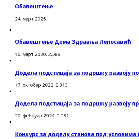
Обавештење
24. март 2025.
Обавештење Дома Здравља Лепосавић
16. март 2020.
2,589
Додела подстицаја за подршку развоју 
17. октобар 2022.
2,313
Додела подстицаја за подршку развоју п
20. фебруар 2024.
2,231
Конкурс за доделу станова под условима