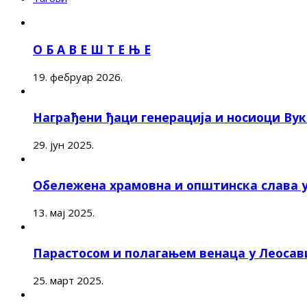
О Б А В Е Ш Т Е Њ Е
19. фебруар 2026.
Награђени ђаци генерација и носиоци Ву
29. јун 2025.
Обележена храмовна и општинска слава 
13. мај 2025.
Парастосом и полагањем венаца у Леоса
25. март 2025.