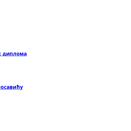
х диплома
посавићу