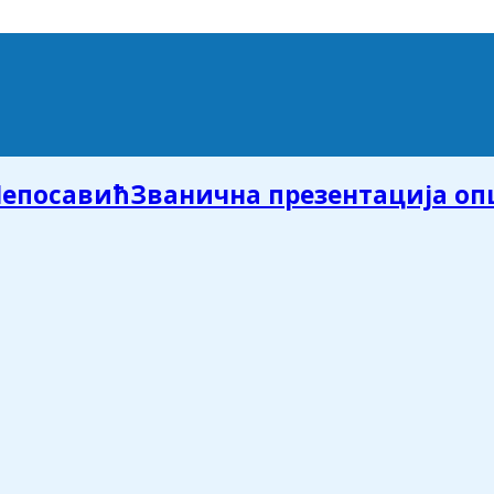
Званична презентација о