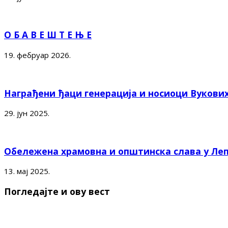
О Б А В Е Ш Т Е Њ Е
19. фебруар 2026.
Награђени ђаци генерација и носиоци Вукови
29. јун 2025.
Обележена храмовна и општинска слава у Ле
13. мај 2025.
Погледајте и ову вест