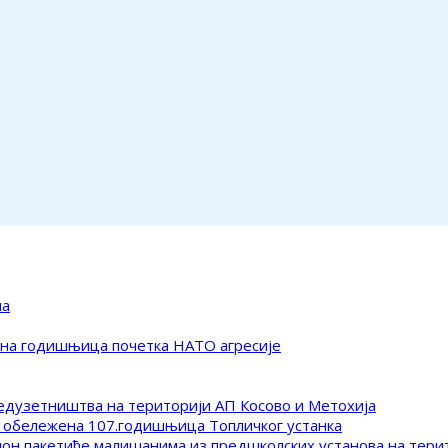
ма
ена годишњица почетка НАТО агресије
редузетништва на територији АП Косово и Метохија
 обележена 107.годишњица Топличког устанка
клон пакетиће малишанима из предшколских установа на тер