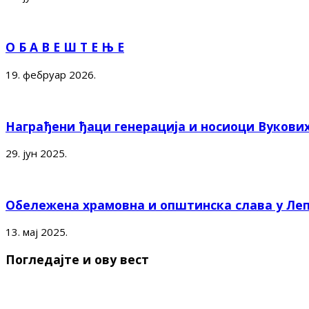
О Б А В Е Ш Т Е Њ Е
19. фебруар 2026.
Награђени ђаци генерација и носиоци Вукови
29. јун 2025.
Обележена храмовна и општинска слава у Ле
13. мај 2025.
Погледајте и ову вест