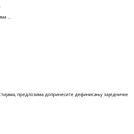
е
има …
гестијама, предлозима допринесите дефинисању заједничке