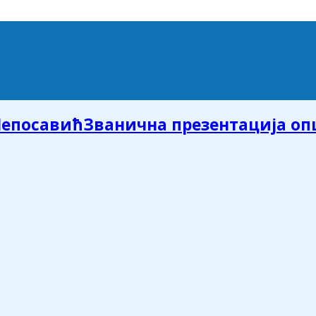
Званична презентација о