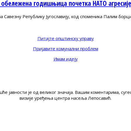
 обележена годишњица почетка НАТО агресиј
Савезну Републику Југославију, код споменика Палим борц
Питајте општинску управу
Пријавите комунални проблем
Имам идеју
ће јавности је од великог значаја. Вашим коментарима, су
визије уређења центра насеља Лепосавић.