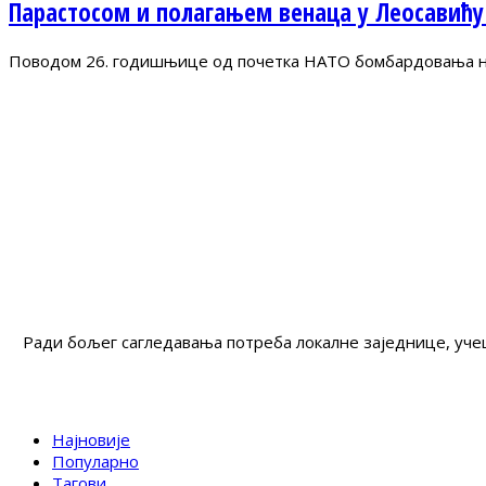
Парастосом и полагањем венаца у Леосавићу
Поводом 26. годишњице од почетка НАТО бомбардовања на 
Ради бољег сагледавања потреба локалне заједнице, учеш
Најновије
Популарно
Тагови