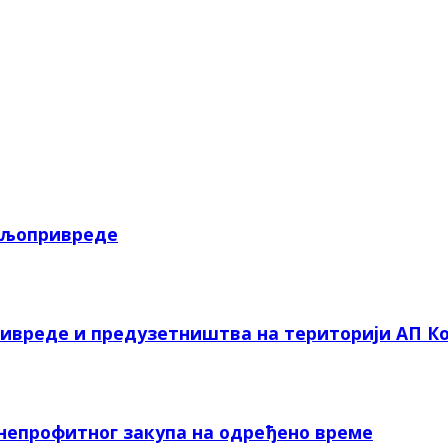
пољопривреде
ривреде и предузетништва на територији АП Ко
 непрофитног закупа на одређено време