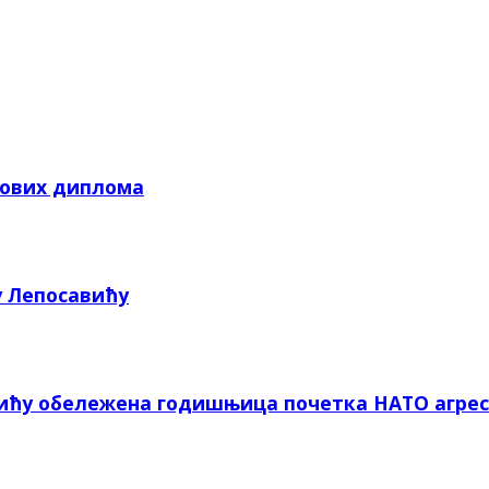
кових диплома
у Лепосавићу
вићу обележена годишњица почетка НАТО агрес