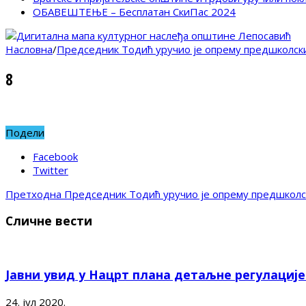
ОБАВЕШТЕЊЕ – Бесплатан СкиПас 2024
Насловна
/
Председник Тодић уручио је опрему предшколски
8
Подели
Facebook
Twitter
Претходна
Председник Тодић уручио је опрему предшколск
Сличне вести
Јавни увид у Нацрт плана детаљне регулациј
24. јул 2020.