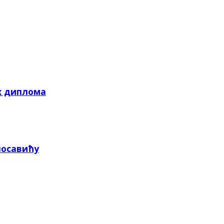
х диплома
посавићу