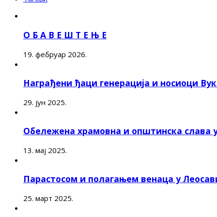
О Б А В Е Ш Т Е Њ Е
19. фебруар 2026.
Награђени ђаци генерација и носиоци Ву
29. јун 2025.
Обележена храмовна и општинска слава 
13. мај 2025.
Парастосом и полагањем венаца у Леоса
25. март 2025.