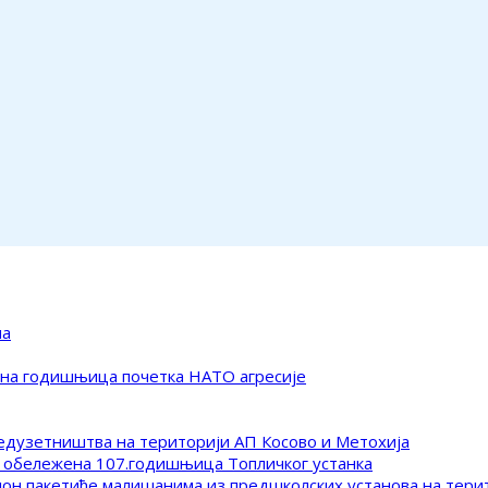
ма
ена годишњица почетка НАТО агресије
редузетништва на територији АП Косово и Метохија
 обележена 107.годишњица Топличког устанка
клон пакетиће малишанима из предшколских установа на тер