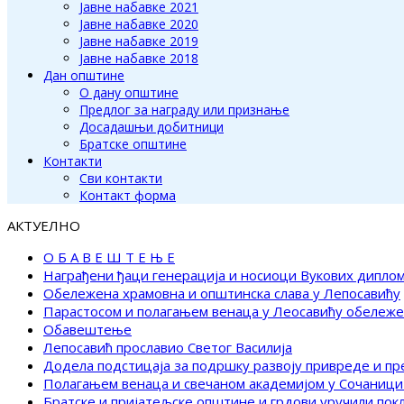
Јавне набавке 2021
Јавне набавке 2020
Јавне набавке 2019
Јавне набавке 2018
Дан општине
О дану општине
Предлог за награду или признање
Досадашњи добитници
Братске општине
Контакти
Сви контакти
Контакт форма
АКТУЕЛНО
О Б А В Е Ш Т Е Њ Е
Награђени ђаци генерација и носиоци Вукових дипло
Обележена храмовна и општинска слава у Лепосавићу
Парастосом и полагањем венаца у Леосавићу обележ
Обавештење
Лепосавић прославио Светог Василија
Додела подстицаја за подршку развоју привреде и п
Полагањем венаца и свечаном академијом у Сочаници
Братске и пријатељске општине и грдови уручили по