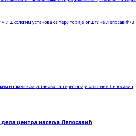
м и школским установа са територије општине Лепосавић
/
8
им и школским установа са територије општине Лепосавић
е дела центра насеља Лепосавић