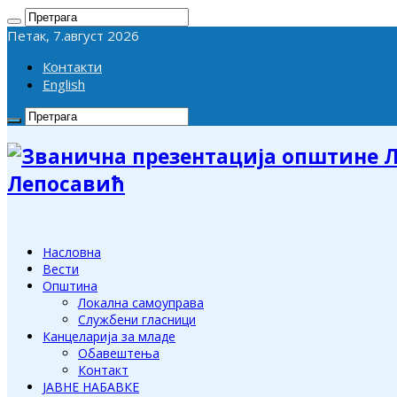
Петак, 7.август 2026
Контакти
English
Лепосавић
Насловна
Вести
Општина
Локална самоуправа
Службени гласници
Канцеларија за младе
Обавештења
Контакт
ЈАВНЕ НАБАВКЕ