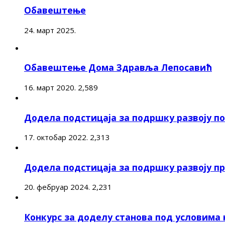
Обавештење
24. март 2025.
Обавештење Дома Здравља Лепосавић
16. март 2020.
2,589
Додела подстицаја за подршку развоју 
17. октобар 2022.
2,313
Додела подстицаја за подршку развоју п
20. фебруар 2024.
2,231
Конкурс за доделу станова под условима