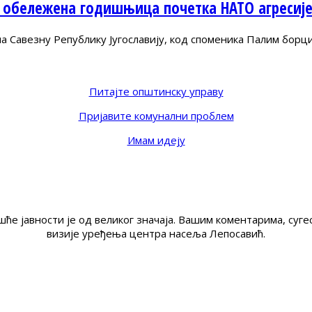
 обележена годишњица почетка НАТО агресиј
Савезну Републику Југославију, код споменика Палим борц
Питајте општинску управу
Пријавите комунални проблем
Имам идеју
ће јавности је од великог значаја. Вашим коментарима, су
визије уређења центра насеља Лепосавић.