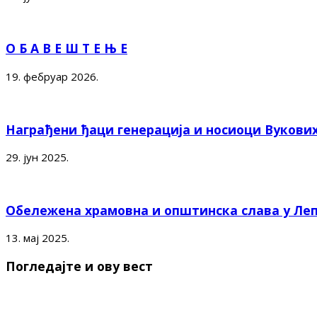
О Б А В Е Ш Т Е Њ Е
19. фебруар 2026.
Награђени ђаци генерација и носиоци Вукови
29. јун 2025.
Обележена храмовна и општинска слава у Ле
13. мај 2025.
Погледајте и ову вест