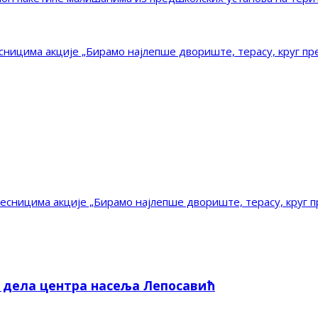
ницима акције „Бирамо најлепше двориште, терасу, круг пр
сницима акције „Бирамо најлепше двориште, терасу, круг п
е дела центра насеља Лепосавић