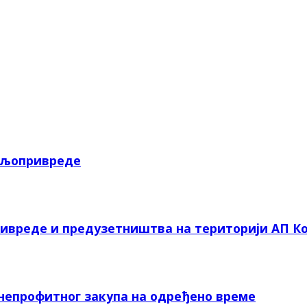
пољопривреде
ривреде и предузетништва на територији АП Ко
 непрофитног закупа на одређено време