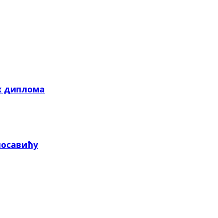
х диплома
посавићу