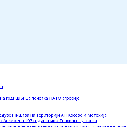
ма
ена годишњица почетка НАТО агресије
редузетништва на територији АП Косово и Метохија
 обележена 107.годишњица Топличког устанка
клон пакетиће малишанима из предшколских установа на тер