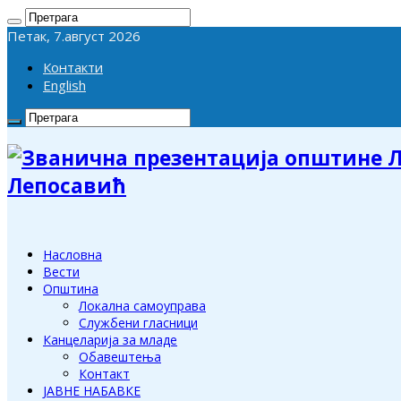
Петак, 7.август 2026
Контакти
English
Лепосавић
Насловна
Вести
Општина
Локална самоуправа
Службени гласници
Канцеларија за младе
Обавештења
Контакт
ЈАВНЕ НАБАВКЕ