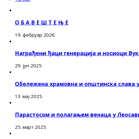
О Б А В Е Ш Т Е Њ Е
19. фебруар 2026.
Награђени ђаци генерација и носиоци Ву
29. јун 2025.
Обележена храмовна и општинска слава 
13. мај 2025.
Парастосом и полагањем венаца у Леоса
25. март 2025.