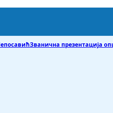
Званична презентација о