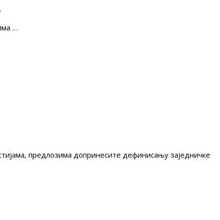
е
има …
гестијама, предлозима допринесите дефинисању заједничке