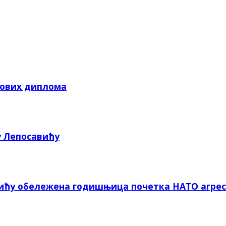
кових диплома
у Лепосавићу
вићу обележена годишњица почетка НАТО агрес