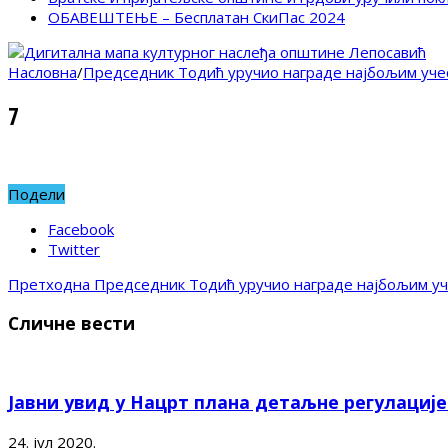
ОБАВЕШТЕЊЕ – Бесплатан СкиПас 2024
Насловна
/
Председник Тодић уручио награде најбољим учес
7
Подели
Facebook
Twitter
Претходна
Председник Тодић уручио награде најбољим уче
Сличне вести
Јавни увид у Нацрт плана детаљне регулациј
24. јул 2020.