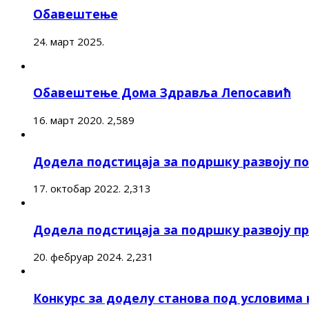
Обавештење
24. март 2025.
Обавештење Дома Здравља Лепосавић
16. март 2020.
2,589
Додела подстицаја за подршку развоју 
17. октобар 2022.
2,313
Додела подстицаја за подршку развоју п
20. фебруар 2024.
2,231
Конкурс за доделу станова под условима