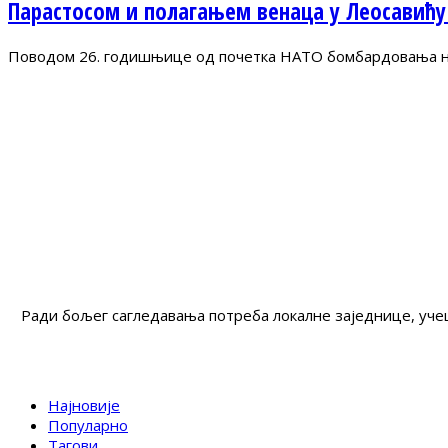
Парастосом и полагањем венаца у Леосавићу
Поводом 26. годишњице од почетка НАТО бомбардовања на 
Ради бољег сагледавања потреба локалне заједнице, учеш
Најновије
Популарно
Тагови