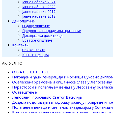
Јавне набавке 2021
Јавне набавке 2020
Јавне набавке 2019
Јавне набавке 2018
Дан општине
О дану општине
Предлог за награду или признање
Досадашњи добитници
Братске општине
Контакти
Сви контакти
Контакт форма
АКТУЕЛНО
О Б А В Е Ш Т Е Њ Е
Награђени ђаци генерација и носиоци Вукових дипло
Обележена храмовна и општинска слава у Лепосавићу
Парастосом и полагањем венаца у Леосавићу обележ
Обавештење
Лепосавић прославио Светог Василија
Додела подстицаја за подршку развоју привреде и п
Полагањем венаца и свечаном академијом у Сочаници
Братске и пријатељске општине и грдови уручили по