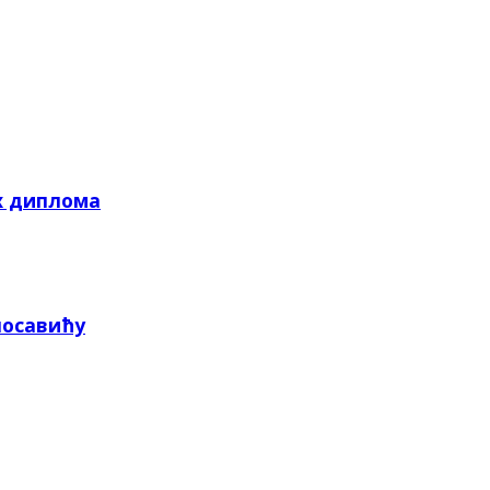
х диплома
посавићу