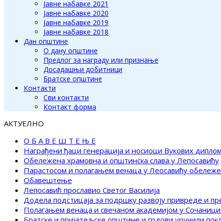
Јавне набавке 2021
Јавне набавке 2020
Јавне набавке 2019
Јавне набавке 2018
Дан општине
О дану општине
Предлог за награду или признање
Досадашњи добитници
Братске општине
Контакти
Сви контакти
Контакт форма
АКТУЕЛНО
О Б А В Е Ш Т Е Њ Е
Награђени ђаци генерација и носиоци Вукових дипло
Обележена храмовна и општинска слава у Лепосавићу
Парастосом и полагањем венаца у Леосавићу обележ
Обавештење
Лепосавић прославио Светог Василија
Додела подстицаја за подршку развоју привреде и п
Полагањем венаца и свечаном академијом у Сочаници
Братске и пријатељске општине и грдови уручили по