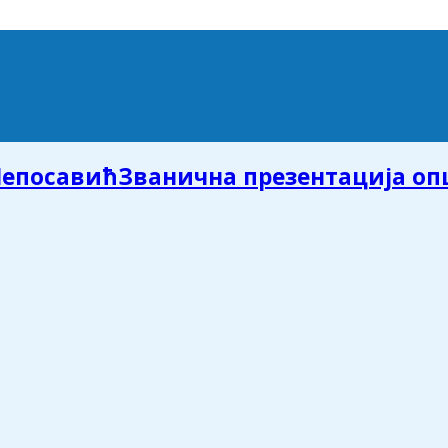
Званична презентација о