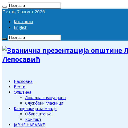
Петак, 7.август 2026
Контакти
English
Лепосавић
Насловна
Вести
Општина
Локална самоуправа
Службени гласници
Канцеларија за младе
Обавештења
Контакт
ЈАВНЕ НАБАВКЕ