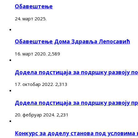
Обавештење
24. март 2025.
Обавештење Дома Здравља Лепосавић
16. март 2020.
2,589
Додела подстицаја за подршку развоју 
17. октобар 2022.
2,313
Додела подстицаја за подршку развоју п
20. фебруар 2024.
2,231
Конкурс за доделу станова под условима