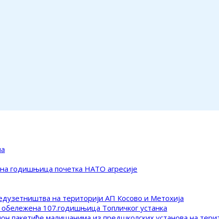
ма
ена годишњица почетка НАТО агресије
редузетништва на територији АП Косово и Метохија
 обележена 107.годишњица Топличког устанка
клон пакетиће малишанима из предшколских установа на тер