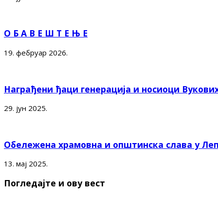
О Б А В Е Ш Т Е Њ Е
19. фебруар 2026.
Награђени ђаци генерација и носиоци Вукови
29. јун 2025.
Обележена храмовна и општинска слава у Ле
13. мај 2025.
Погледајте и ову вест