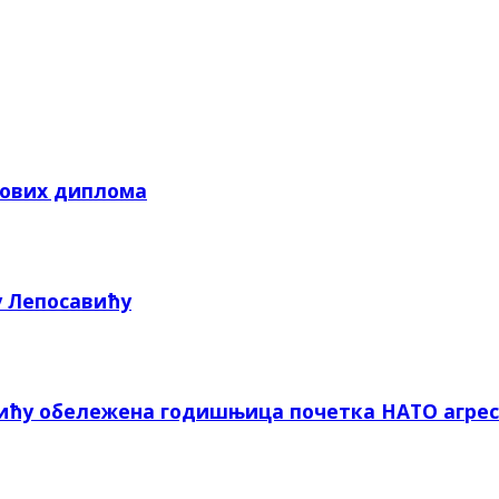
кових диплома
у Лепосавићу
вићу обележена годишњица почетка НАТО агрес