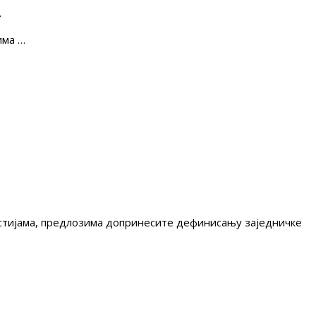
е
има …
гестијама, предлозима допринесите дефинисању заједничке