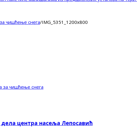
 за чишћење снега
/
IMG_5351_1200x800
а за чишћење снега
е дела центра насеља Лепосавић