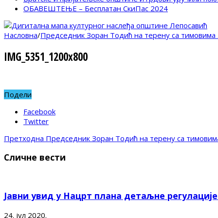
ОБАВЕШТЕЊЕ – Бесплатан СкиПас 2024
Насловна
/
Председник Зоран Тодић на терену са тимовима
IMG_5351_1200x800
Подели
Facebook
Twitter
Претходна
Председник Зоран Тодић на терену са тимовим
Сличне вести
Јавни увид у Нацрт плана детаљне регулациј
24. јул 2020.