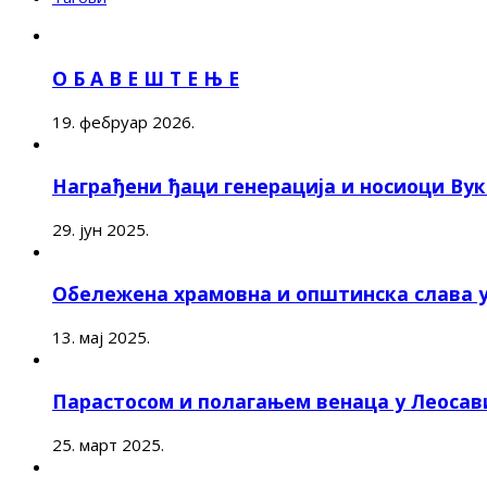
О Б А В Е Ш Т Е Њ Е
19. фебруар 2026.
Награђени ђаци генерација и носиоци Ву
29. јун 2025.
Обележена храмовна и општинска слава 
13. мај 2025.
Парастосом и полагањем венаца у Леоса
25. март 2025.