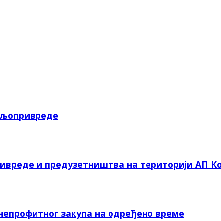
пољопривреде
ривреде и предузетништва на територији АП Ко
 непрофитног закупа на одређено време