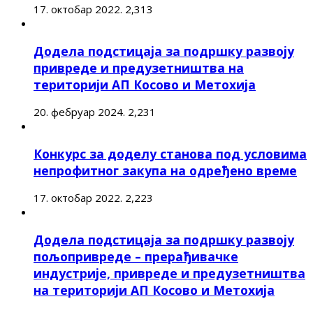
17. октобар 2022.
2,313
Додела подстицаја за подршку развоју
привреде и предузетништва на
територији АП Косово и Метохија
20. фебруар 2024.
2,231
Конкурс за доделу станова под условима
непрофитног закупа на одређено време
17. октобар 2022.
2,223
Додела подстицаја за подршку развоју
пољопривреде – прерађивачке
индустрије, привреде и предузетништва
на територији АП Косово и Метохија