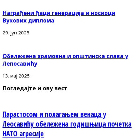
Награђени ђаци генерација и носиоци
Вукових диплома
29. јун 2025.
Обележена храмовна и општинска слава у
Лепосавићу
13. мај 2025.
Погледајте и ову вест
Парастосом и полагањем венаца у
Леосавићу обележена годишњица почетка
НАТО агресије