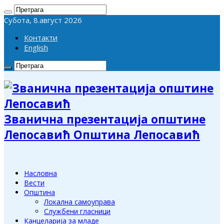
Субота, 8.август 2026
Контакти
English
Званична презентација општине
Лепосавић Општина Лепосавић
Насловна
Вести
Општина
Локална самоуправа
Службени гласници
Канцеларија за младе