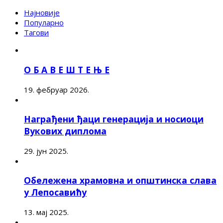
Најновије
Популарно
Тагови
О Б А В Е Ш Т Е Њ Е
19. фебруар 2026.
Награђени ђаци генерација и носиоци
Вукових диплома
29. јун 2025.
Обележена храмовна и општинска слава
у Лепосавићу
13. мај 2025.