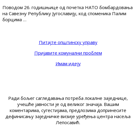
Поводом 26. годишњице од почетка НАТО бомбардовања
на Савезну Републику Југославију, код споменика Палим
борцима …
Питајте општинску управу
Пријавите комунални проблем
Имам идеју
Ради бољег сагледавања потреба локалне заједнице,
учешће јавности је од великог значаја. Вашим
коментарима, сугестијама, предлозима допринесите
дефинисању заједничке визије уређења центра насеља
Лепосавић.