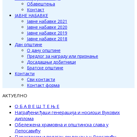
Обавештења
Контакт
ЈАВНЕ НАБАВКЕ
Јавне набавке 2021
Јавне набавке 2020
Јавне набавке 2019
Јавне набавке 2018
Дан општине
О дану општине
Предлог за награду или признање
Досадашњи добитници
Братске општине
Контакти
Сви контакти
Контакт форма
АКТУЕЛНО
О Б А В Е Ш Т Е Њ Е
Награђени ђаци генерација и носиоци Вукових
диплома
Обележена храмовна и општинска слава у
Лепосавићу
Парастосом и полагањем венаца у Леосавићу