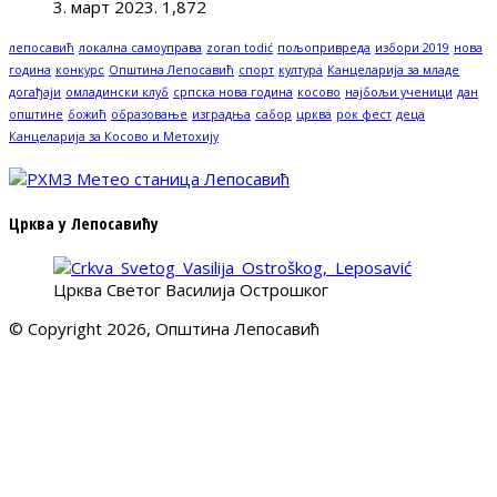
3. март 2023.
1,872
лепосавић
локална самоуправа
zoran todić
пољопривреда
избори 2019
нова
година
конкурс
Општина Лепосавић
спорт
култура
Канцеларија за младе
догађаји
омладински клуб
српска нова година
косово
најбољи ученици
дан
општине
божић
образовање
изградња
сабор
црква
рок фест
деца
Канцеларија за Косово и Метохију
Црква у Лепосавићу
Црква Светог Василија Острошког
© Copyright 2026, Општина Лепосавић