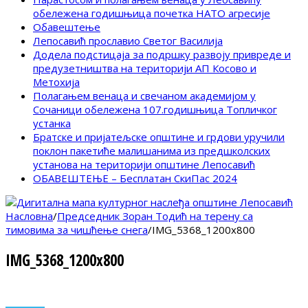
обележена годишњица почетка НАТО агресије
Обавештење
Лепосавић прославио Светог Василија
Додела подстицаја за подршку развоју привреде и
предузетништва на територији АП Косово и
Метохија
Полагањем венаца и свечаном академијом у
Сочаници обележена 107.годишњица Топличког
устанка
Братске и пријатељске општине и грдови уручили
поклон пакетиће малишанима из предшколских
установа на територији општине Лепосавић
ОБАВЕШТЕЊЕ – Бесплатан СкиПас 2024
Насловна
/
Председник Зоран Тодић на терену са
тимовима за чишћење снега
/
IMG_5368_1200x800
IMG_5368_1200x800