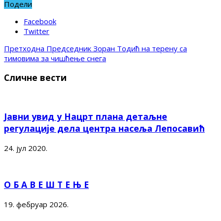
Подели
Facebook
Twitter
Претходна
Председник Зоран Тодић на терену са
тимовима за чишћење снега
Сличне вести
Јавни увид у Нацрт плана детаљне
регулације дела центра насеља Лепосавић
24. јул 2020.
О Б А В Е Ш Т Е Њ Е
19. фебруар 2026.