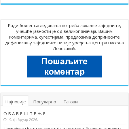
Ради бољег сагледавања потреба локалне заједнице,
учешће јавности је од великог значаја. Вашим
коментарима, сугестијама, предлозима допринесите
дефинисању заједничке визије уређења центра насеља
Лепосавић.
Најновије
Популарно
Тагови
О Б А В Е Ш Т Е Њ Е
19. фебруар 2026.
Награђени ђаци генерација и носиоци Вукових диплома