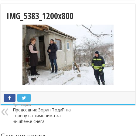
IMG_5383_1200x800
Претходна
Председник Зоран Тодић на
терену са тимовима за
чишћење снега
Сличне вести