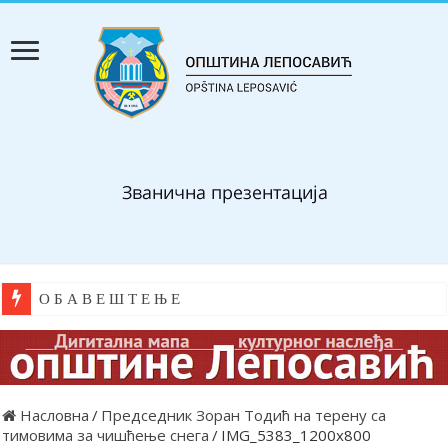
О Б А В Е Ш Т Е Њ Е
Насловна
/
Председник Зоран Тодић на терену са
тимовима за чишћење снега
/
IMG_5383_1200x800