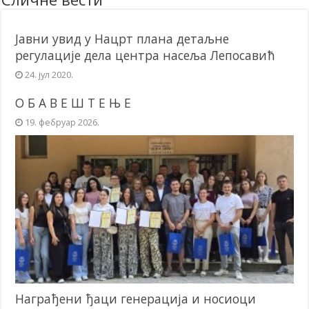
Јавни увид у Нацрт плана детаљне
регулације дела центра насеља Лепосавић
24. јул 2020.
О Б А В Е Ш Т Е Њ Е
19. фебруар 2026.
Награђени ђаци генерација и носиоци