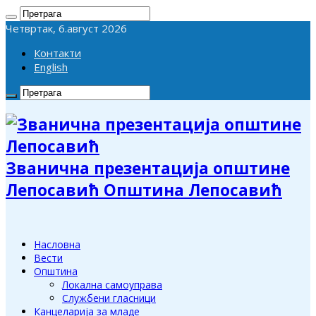
Четвртак, 6.август 2026
Контакти
English
Званична презентација општине
Лепосавић Општина Лепосавић
Насловна
Вести
Општина
Локална самоуправа
Службени гласници
Канцеларија за младе