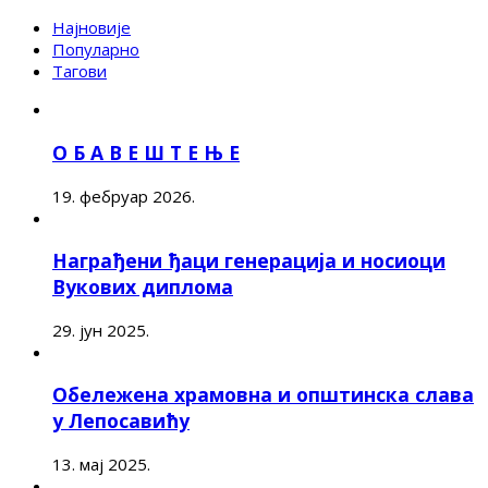
Најновије
Популарно
Тагови
О Б А В Е Ш Т Е Њ Е
19. фебруар 2026.
Награђени ђаци генерација и носиоци
Вукових диплома
29. јун 2025.
Обележена храмовна и општинска слава
у Лепосавићу
13. мај 2025.