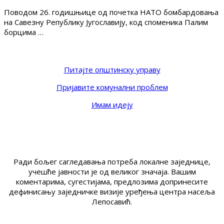
Поводом 26. годишњице од почетка НАТО бомбардовања
на Савезну Републику Југославију, код споменика Палим
борцима …
Питајте општинску управу
Пријавите комунални проблем
Имам идеју
Ради бољег сагледавања потреба локалне заједнице,
учешће јавности је од великог значаја. Вашим
коментарима, сугестијама, предлозима допринесите
дефинисању заједничке визије уређења центра насеља
Лепосавић.