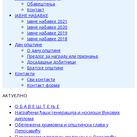
Обавештења
Контакт
ЈАВНЕ НАБАВКЕ
Јавне набавке 2021
Јавне набавке 2020
Јавне набавке 2019
Јавне набавке 2018
Дан општине
О дану општине
Предлог за награду или признање
Досадашњи добитници
Братске општине
Контакти
Сви контакти
Контакт форма
АКТУЕЛНО
О Б А В Е Ш Т Е Њ Е
Награђени ђаци генерација и носиоци Вукових
диплома
Обележена храмовна и општинска слава у
Лепосавићу
Парастосом и полагањем венаца у Леосавићу