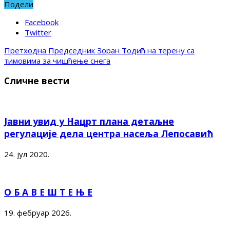
Подели
Facebook
Twitter
Претходна
Председник Зоран Тодић на терену са
тимовима за чишћење снега
Сличне вести
Јавни увид у Нацрт плана детаљне
регулације дела центра насеља Лепосавић
24. јул 2020.
О Б А В Е Ш Т Е Њ Е
19. фебруар 2026.