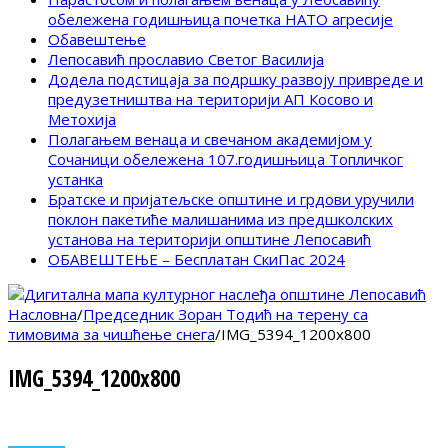
обележена годишњица почетка НАТО агресије
Обавештење
Лепосавић прославио Светог Василија
Додела подстицаја за подршку развоју привреде и
предузетништва на територији АП Косово и
Метохија
Полагањем венаца и свечаном академијом у
Сочаници обележена 107.годишњица Топличког
устанка
Братске и пријатељске општине и грдови уручили
поклон пакетиће малишанима из предшколских
установа на територији општине Лепосавић
ОБАВЕШТЕЊЕ – Бесплатан СкиПас 2024
Насловна
/
Председник Зоран Тодић на терену са
тимовима за чишћење снега
/
IMG_5394_1200x800
IMG_5394_1200x800