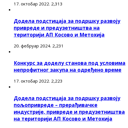
17. октобар 2022.
2,313
Додела подстицаја за подршку развоју
привреде и предузетништва на
територији АП Косово и Метохија
20. фебруар 2024.
2,231
Конкурс за доделу станова под условима
непрофитног закупа на одређено време
17. октобар 2022.
2,223
Додела подстицаја за подршку развоју
пољопривреде – прерађивачке
индустрије, привреде и предузетништва
на територији АП Косово и Метохија