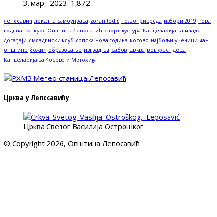
3. март 2023.
1,872
лепосавић
локална самоуправа
zoran todić
пољопривреда
избори 2019
нова
година
конкурс
Општина Лепосавић
спорт
култура
Канцеларија за младе
догађаји
омладински клуб
српска нова година
косово
најбољи ученици
дан
општине
божић
образовање
изградња
сабор
црква
рок фест
деца
Канцеларија за Косово и Метохију
Црква у Лепосавићу
Црква Светог Василија Острошког
© Copyright 2026, Општина Лепосавић