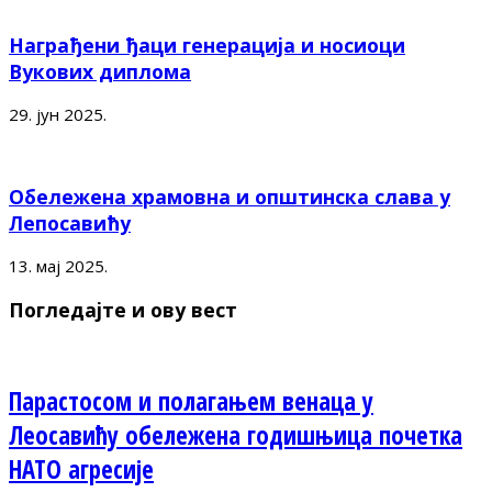
Награђени ђаци генерација и носиоци
Вукових диплома
29. јун 2025.
Обележена храмовна и општинска слава у
Лепосавићу
13. мај 2025.
Погледајте и ову вест
Парастосом и полагањем венаца у
Леосавићу обележена годишњица почетка
НАТО агресије