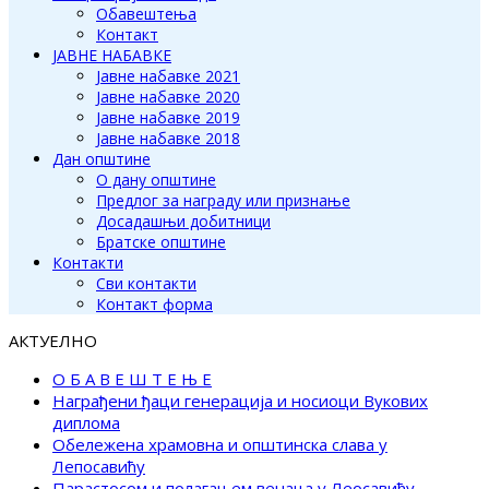
Обавештења
Контакт
ЈАВНЕ НАБАВКЕ
Јавне набавке 2021
Јавне набавке 2020
Јавне набавке 2019
Јавне набавке 2018
Дан општине
О дану општине
Предлог за награду или признање
Досадашњи добитници
Братске општине
Контакти
Сви контакти
Контакт форма
АКТУЕЛНО
О Б А В Е Ш Т Е Њ Е
Награђени ђаци генерација и носиоци Вукових
диплома
Обележена храмовна и општинска слава у
Лепосавићу
Парастосом и полагањем венаца у Леосавићу