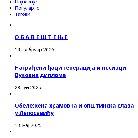
Најновије
Популарно
Тагови
О Б А В Е Ш Т Е Њ Е
19. фебруар 2026.
Награђени ђаци генерација и носиоци
Вукових диплома
29. јун 2025.
Обележена храмовна и општинска слава
у Лепосавићу
13. мај 2025.