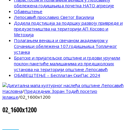
обележена годишњица почетка НАТО агресије
Обавештење
Лепосавић прославио Светог Василија
Додела подстицаја за подршку развоју привреде и
предузетништва на територији АП Косово и
Метохија
Полагањем венаца и свечаном академијом у
Сочаници обележена 107.годишњица Топличког
устанка
Братске и пријатељске општине и грдови уручили
поклон пакетиће малишанима из предшколских
установа на територији општине Лепосавић
ОБАВЕШТЕЊЕ – Бесплатан СкиПас 2024
Насловна
/
Председник Зоран Тодић посетио
Јелакце
/
02_1600x1200
02_1600x1200