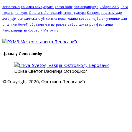
лепосавић
локална самоуправа
zoran todić
пољопривреда
избори 2019
нова
година
конкурс
Општина Лепосавић
спорт
култура
Канцеларија за младе
догађаји
омладински клуб
српска нова година
косово
најбољи ученици
дан
општине
божић
образовање
изградња
сабор
црква
рок фест
деца
Канцеларија за Косово и Метохију
Црква у Лепосавићу
Црква Светог Василија Острошког
© Copyright 2026, Општина Лепосавић