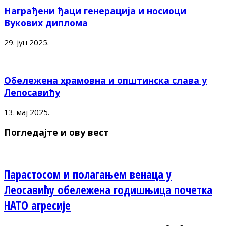
Награђени ђаци генерација и носиоци
Вукових диплома
29. јун 2025.
Обележена храмовна и општинска слава у
Лепосавићу
13. мај 2025.
Погледајте и ову вест
Парастосом и полагањем венаца у
Леосавићу обележена годишњица почетка
НАТО агресије