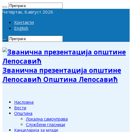
Четвртак, 6.август 2026
Контакти
English
Званична презентација општине
Лепосавић Општина Лепосавић
Насловна
Вести
Општина
Локална самоуправа
Службени гласници
Канцеларија за младе