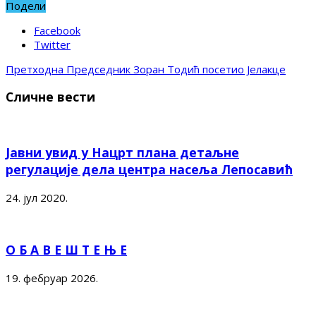
Подели
Facebook
Twitter
Претходна
Председник Зоран Тодић посетио Јелакце
Сличне вести
Јавни увид у Нацрт плана детаљне
регулације дела центра насеља Лепосавић
24. јул 2020.
О Б А В Е Ш Т Е Њ Е
19. фебруар 2026.