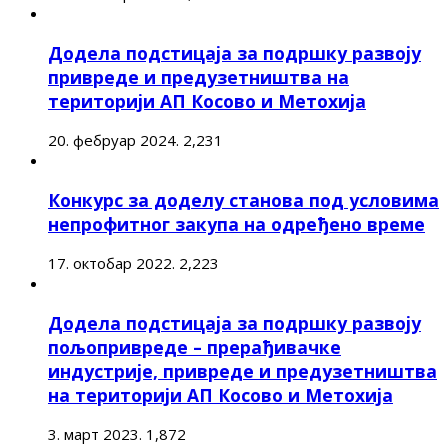
Додела подстицаја за подршку развоју
привреде и предузетништва на
територији АП Косово и Метохија
20. фебруар 2024.
2,231
Конкурс за доделу станова под условима
непрофитног закупа на одређено време
17. октобар 2022.
2,223
Додела подстицаја за подршку развоју
пољопривреде – прерађивачке
индустрије, привреде и предузетништва
на територији АП Косово и Метохија
3. март 2023.
1,872