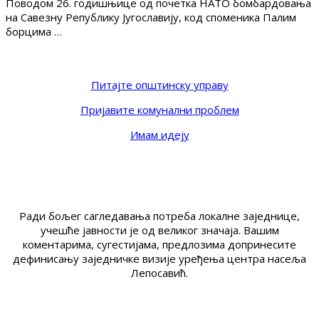
Поводом 26. годишњице од почетка НАТО бомбардовања
на Савезну Републику Југославију, код споменика Палим
борцима …
Питајте општинску управу
Пријавите комунални проблем
Имам идеју
Ради бољег сагледавања потреба локалне заједнице,
учешће јавности је од великог значаја. Вашим
коментарима, сугестијама, предлозима допринесите
дефинисању заједничке визије уређења центра насеља
Лепосавић.