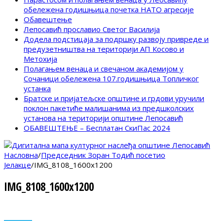
обележена годишњица почетка НАТО агресије
Обавештење
Лепосавић прославио Светог Василија
Додела подстицаја за подршку развоју привреде и
предузетништва на територији АП Косово и
Метохија
Полагањем венаца и свечаном академијом у
Сочаници обележена 107.годишњица Топличког
устанка
Братске и пријатељске општине и грдови уручили
поклон пакетиће малишанима из предшколских
установа на територији општине Лепосавић
ОБАВЕШТЕЊЕ – Бесплатан СкиПас 2024
Насловна
/
Председник Зоран Тодић посетио
Јелакце
/
IMG_8108_1600x1200
IMG_8108_1600x1200