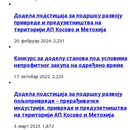
Додела подстицаја за подршку развоју
привреде и предузетништва на
територији АП Косово и Метохија
20. фебруар 2024.
2,231
Конкурс за доделу станова под условима
непрофитног закупа на одређено време
17. октобар 2022.
2,223
Додела подстицаја за подршку развоју
пољопривреде – прерађивачке
индустрије, привреде и предузетништва
на територији АП Косово и Метохија
3. март 2023.
1,872