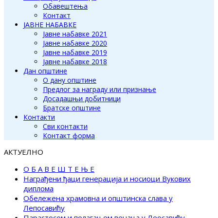
Обавештења
Контакт
ЈАВНЕ НАБАВКЕ
Јавне набавке 2021
Јавне набавке 2020
Јавне набавке 2019
Јавне набавке 2018
Дан општине
О дану општине
Предлог за награду или признање
Досадашњи добитници
Братске општине
Контакти
Сви контакти
Контакт форма
АКТУЕЛНО
О Б А В Е Ш Т Е Њ Е
Награђени ђаци генерација и носиоци Вукових
диплома
Обележена храмовна и општинска слава у
Лепосавићу
Парастосом и полагањем венаца у Леосавићу