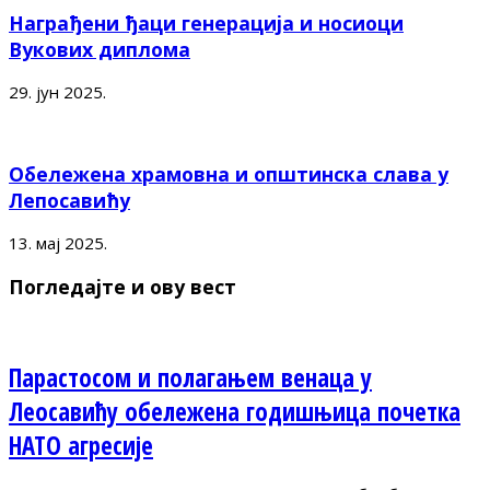
Награђени ђаци генерација и носиоци
Вукових диплома
29. јун 2025.
Обележена храмовна и општинска слава у
Лепосавићу
13. мај 2025.
Погледајте и ову вест
Парастосом и полагањем венаца у
Леосавићу обележена годишњица почетка
НАТО агресије