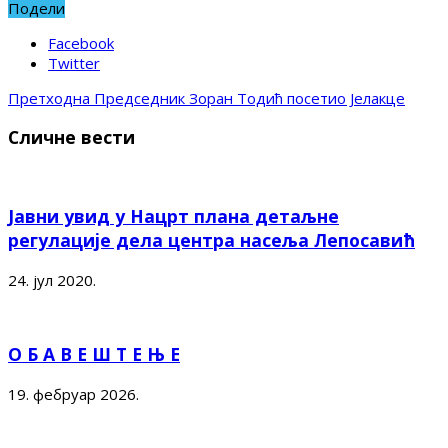
Подели
Facebook
Twitter
Претходна
Председник Зоран Тодић посетио Јелакце
Сличне вести
Јавни увид у Нацрт плана детаљне
регулације дела центра насеља Лепосавић
24. јул 2020.
О Б А В Е Ш Т Е Њ Е
19. фебруар 2026.