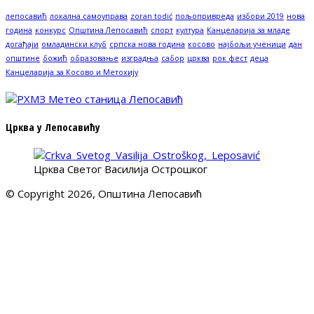
лепосавић
локална самоуправа
zoran todić
пољопривреда
избори 2019
нова
година
конкурс
Општина Лепосавић
спорт
култура
Канцеларија за младе
догађаји
омладински клуб
српска нова година
косово
најбољи ученици
дан
општине
божић
образовање
изградња
сабор
црква
рок фест
деца
Канцеларија за Косово и Метохију
Црква у Лепосавићу
Црква Светог Василија Острошког
© Copyright 2026, Општина Лепосавић