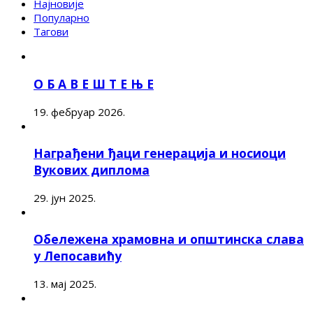
Најновије
Популарно
Тагови
О Б А В Е Ш Т Е Њ Е
19. фебруар 2026.
Награђени ђаци генерација и носиоци
Вукових диплома
29. јун 2025.
Обележена храмовна и општинска слава
у Лепосавићу
13. мај 2025.