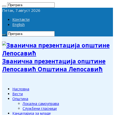
Петак, 7.август 2026
Контакти
English
Званична презентација општине
Лепосавић Општина Лепосавић
Насловна
Вести
Општина
Локална самоуправа
Службени гласници
Канцеларија за младе