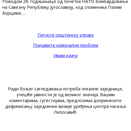
Поводом 26. годишњице од почетка НАТО бомбардовања
на Савезну Републику Југославију, код споменика Палим
борцима …
Питајте општинску управу
Пријавите комунални проблем
Имам идеју
Ради бољег сагледавања потреба локалне заједнице,
учешће јавности је од великог значаја. Вашим
коментарима, сугестијама, предлозима допринесите
дефинисању заједничке визије уређења центра насеља
Лепосавић.