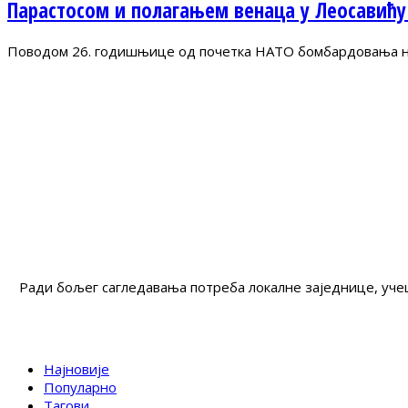
Парастосом и полагањем венаца у Леосавићу
Поводом 26. годишњице од почетка НАТО бомбардовања на 
Ради бољег сагледавања потреба локалне заједнице, учеш
Најновије
Популарно
Тагови