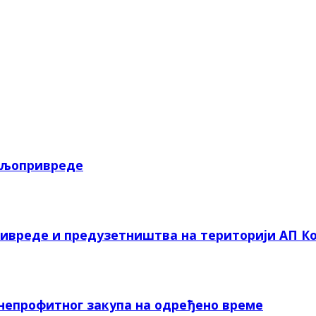
пољопривреде
ривреде и предузетништва на територији АП Ко
 непрофитног закупа на одређено време