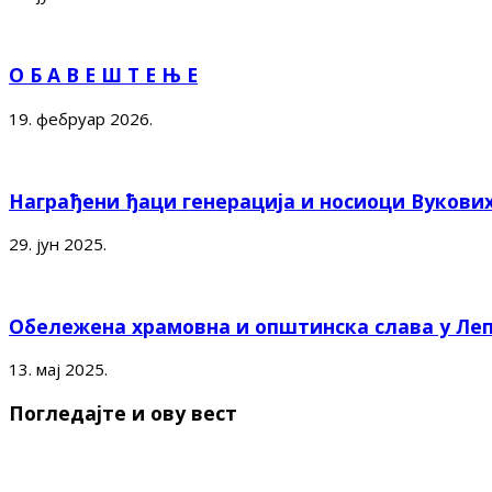
О Б А В Е Ш Т Е Њ Е
19. фебруар 2026.
Награђени ђаци генерација и носиоци Вукови
29. јун 2025.
Обележена храмовна и општинска слава у Ле
13. мај 2025.
Погледајте и ову вест