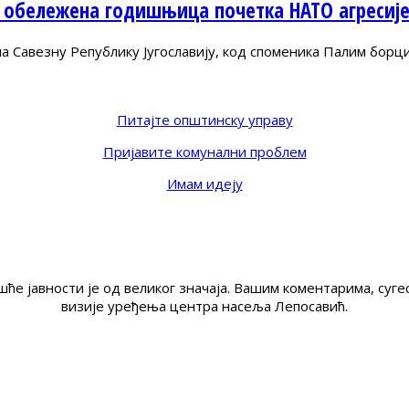
 обележена годишњица почетка НАТО агресиј
Савезну Републику Југославију, код споменика Палим борц
Питајте општинску управу
Пријавите комунални проблем
Имам идеју
ће јавности је од великог значаја. Вашим коментарима, су
визије уређења центра насеља Лепосавић.