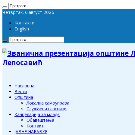
Четвртак, 6.август 2026
Контакти
English
Лепосавић
Насловна
Вести
Општина
Локална самоуправа
Службени гласници
Канцеларија за младе
Обавештења
Контакт
ЈАВНЕ НАБАВКЕ