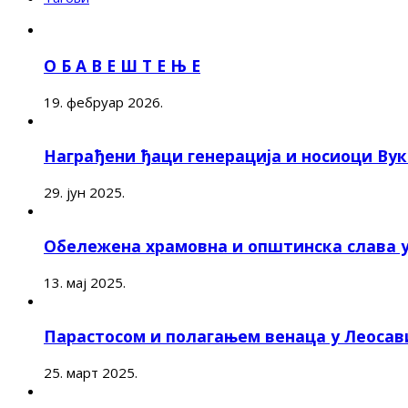
О Б А В Е Ш Т Е Њ Е
19. фебруар 2026.
Награђени ђаци генерација и носиоци Ву
29. јун 2025.
Обележена храмовна и општинска слава 
13. мај 2025.
Парастосом и полагањем венаца у Леоса
25. март 2025.