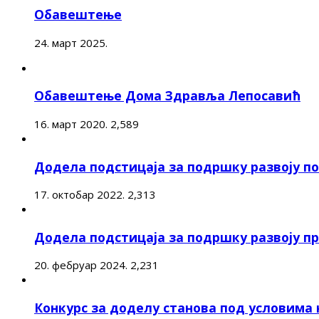
Обавештење
24. март 2025.
Обавештење Дома Здравља Лепосавић
16. март 2020.
2,589
Додела подстицаја за подршку развоју 
17. октобар 2022.
2,313
Додела подстицаја за подршку развоју п
20. фебруар 2024.
2,231
Конкурс за доделу станова под условима