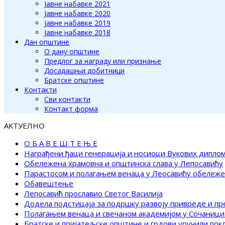
Јавне набавке 2021
Јавне набавке 2020
Јавне набавке 2019
Јавне набавке 2018
Дан општине
О дану општине
Предлог за награду или признање
Досадашњи добитници
Братске општине
Контакти
Сви контакти
Контакт форма
АКТУЕЛНО
О Б А В Е Ш Т Е Њ Е
Награђени ђаци генерација и носиоци Вукових дипло
Обележена храмовна и општинска слава у Лепосавићу
Парастосом и полагањем венаца у Леосавићу обележ
Обавештење
Лепосавић прославио Светог Василија
Додела подстицаја за подршку развоју привреде и п
Полагањем венаца и свечаном академијом у Сочаници
Братске и пријатељске општине и грдови уручили по