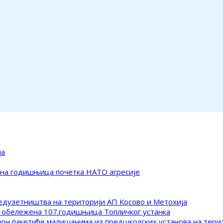
ма
ена годишњица почетка НАТО агресије
редузетништва на територији АП Косово и Метохија
 обележена 107.годишњица Топличког устанка
клон пакетиће малишанима из предшколских установа на тер