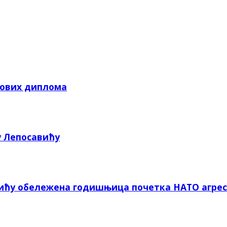
кових диплома
у Лепосавићу
вићу обележена годишњица почетка НАТО агрес