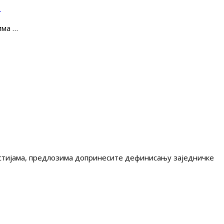
е
има …
гестијама, предлозима допринесите дефинисању заједничке