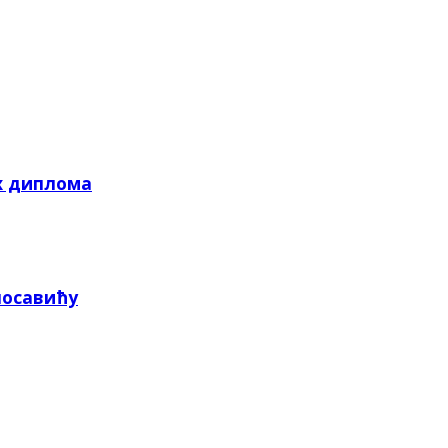
х диплома
посавићу