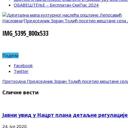
ОБАВЕШТЕЊЕ – Бесплатан СкиПас 2024
Насловна
/
Председник Зоран Тодић посетио мештане села
IMG_5395_800x533
Подели
Facebook
Twitter
Претходна
Председник Зоран Тодић посетио мештане сел
Сличне вести
Јавни увид у Нацрт плана детаљне регулациј
24. јул 2020.