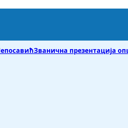
Званична презентација о