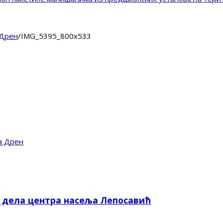
 Дрен
/
IMG_5395_800x533
а Дрен
е дела центра насеља Лепосавић