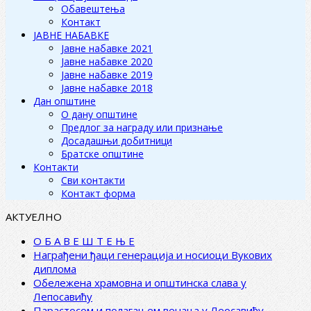
Обавештења
Контакт
ЈАВНЕ НАБАВКЕ
Јавне набавке 2021
Јавне набавке 2020
Јавне набавке 2019
Јавне набавке 2018
Дан општине
О дану општине
Предлог за награду или признање
Досадашњи добитници
Братске општине
Контакти
Сви контакти
Контакт форма
АКТУЕЛНО
О Б А В Е Ш Т Е Њ Е
Награђени ђаци генерација и носиоци Вукових
диплома
Обележена храмовна и општинска слава у
Лепосавићу
Парастосом и полагањем венаца у Леосавићу