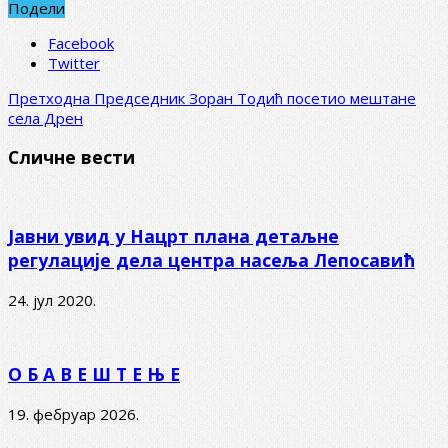
Подели
Facebook
Twitter
Претходна
Председник Зоран Тодић посетио мештане
села Дрен
Сличне вести
Јавни увид у Нацрт плана детаљне
регулације дела центра насеља Лепосавић
24. јул 2020.
О Б А В Е Ш Т Е Њ Е
19. фебруар 2026.