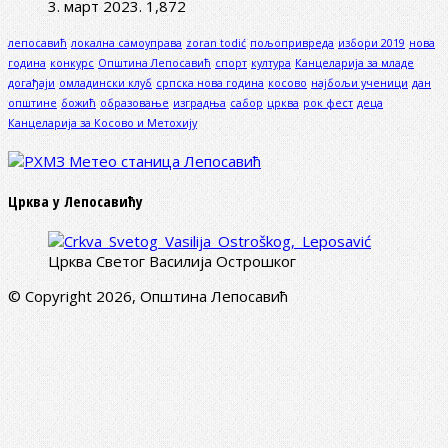
3. март 2023.
1,872
лепосавић
локална самоуправа
zoran todić
пољопривреда
избори 2019
нова
година
конкурс
Општина Лепосавић
спорт
култура
Канцеларија за младе
догађаји
омладински клуб
српска нова година
косово
најбољи ученици
дан
општине
божић
образовање
изградња
сабор
црква
рок фест
деца
Канцеларија за Косово и Метохију
Црква у Лепосавићу
Црква Светог Василија Острошког
© Copyright 2026, Општина Лепосавић