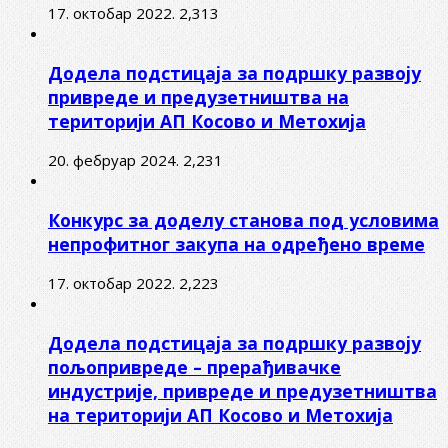
17. октобар 2022.
2,313
Додела подстицаја за подршку развоју
привреде и предузетништва на
територији АП Косово и Метохија
20. фебруар 2024.
2,231
Конкурс за доделу станова под условима
непрофитног закупа на одређено време
17. октобар 2022.
2,223
Додела подстицаја за подршку развоју
пољопривреде – прерађивачке
индустрије, привреде и предузетништва
на територији АП Косово и Метохија