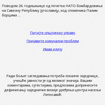
Поводом 26. годишњице од почетка НАТО бомбардовања
на Савезну Републику Југославију, код споменика Палим
борцима …
Питајте општинску управу
Пријавите комунални проблем
Имам идеју
Ради бољег сагледавања потреба локалне заједнице,
учешће јавности је од великог значаја. Вашим
коментарима, сугестијама, предлозима допринесите
дефинисању заједничке визије уређења центра насеља
Лепосавић.