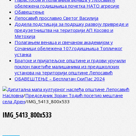
обележена годишњица почетка НАТО агресије
Обавештење
Лепосавић прославио Светог Василија
Додела подстицаја за подршку развоју привреде и
предузетништва на територији АП Косово и
Метохија
Полагањем венаца и свечаном академијом у
Сочаници обележена 107.годишњица Топличког
устанка
Братске и пријатељске општине и грдови уручили
поклон пакетиће малишанима из предшколских
установа на територији општине Лепосавић
ОБАВЕШТЕЊЕ – Бесплатан СкиПас 2024
Насловна
/
Председник Зоран Тодић посетио мештане
села Дрен
/
IMG_5413_800x533
IMG_5413_800x533