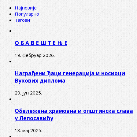
Најновије
Популарно
Тагови
О Б А В Е Ш Т Е Њ Е
19. фебруар 2026.
Награђени ђаци генерација и носиоци
Вукових диплома
29. јун 2025.
Обележена храмовна и општинска слава
у Лепосавићу
13. мај 2025.