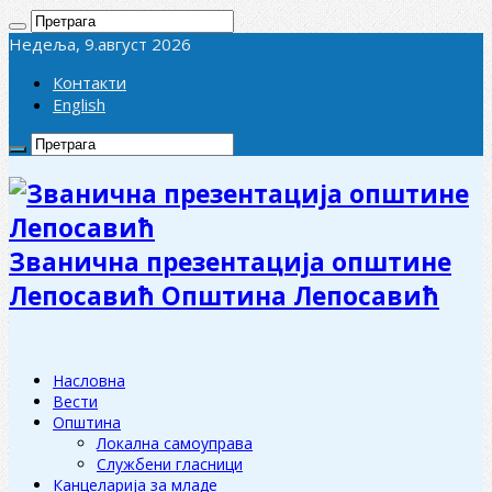
Недеља, 9.август 2026
Контакти
English
Званична презентација општине
Лепосавић Општина Лепосавић
Насловна
Вести
Општина
Локална самоуправа
Службени гласници
Канцеларија за младе