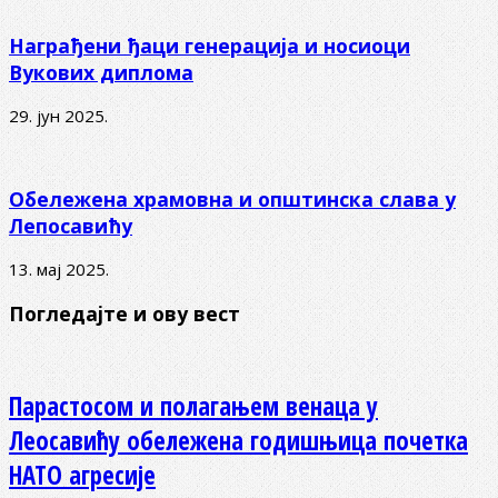
Награђени ђаци генерација и носиоци
Вукових диплома
29. јун 2025.
Обележена храмовна и општинска слава у
Лепосавићу
13. мај 2025.
Погледајте и ову вест
Парастосом и полагањем венаца у
Леосавићу обележена годишњица почетка
НАТО агресије