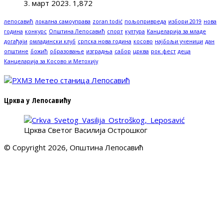
3. март 2023.
1,872
лепосавић
локална самоуправа
zoran todić
пољопривреда
избори 2019
нова
година
конкурс
Општина Лепосавић
спорт
култура
Канцеларија за младе
догађаји
омладински клуб
српска нова година
косово
најбољи ученици
дан
општине
божић
образовање
изградња
сабор
црква
рок фест
деца
Канцеларија за Косово и Метохију
Црква у Лепосавићу
Црква Светог Василија Острошког
© Copyright 2026, Општина Лепосавић