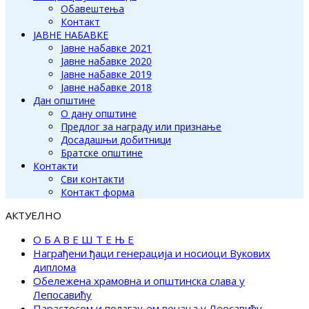
Обавештења
Контакт
ЈАВНЕ НАБАВКЕ
Јавне набавке 2021
Јавне набавке 2020
Јавне набавке 2019
Јавне набавке 2018
Дан општине
О дану општине
Предлог за награду или признање
Досадашњи добитници
Братске општине
Контакти
Сви контакти
Контакт форма
АКТУЕЛНО
О Б А В Е Ш Т Е Њ Е
Награђени ђаци генерација и носиоци Вукових
диплома
Обележена храмовна и општинска слава у
Лепосавићу
Парастосом и полагањем венаца у Леосавићу