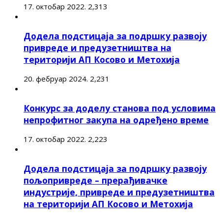
17. октобар 2022.
2,313
Додела подстицаја за подршку развоју
привреде и предузетништва на
територији АП Косово и Метохија
20. фебруар 2024.
2,231
Конкурс за доделу станова под условима
непрофитног закупа на одређено време
17. октобар 2022.
2,223
Додела подстицаја за подршку развоју
пољопривреде – прерађивачке
индустрије, привреде и предузетништва
на територији АП Косово и Метохија