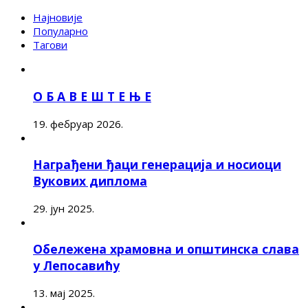
Најновије
Популарно
Тагови
О Б А В Е Ш Т Е Њ Е
19. фебруар 2026.
Награђени ђаци генерација и носиоци
Вукових диплома
29. јун 2025.
Обележена храмовна и општинска слава
у Лепосавићу
13. мај 2025.