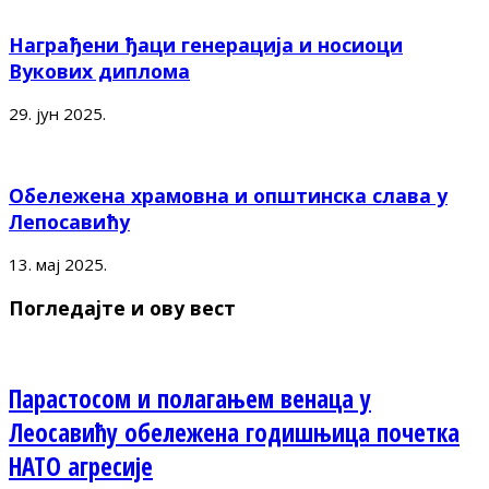
Награђени ђаци генерација и носиоци
Вукових диплома
29. јун 2025.
Обележена храмовна и општинска слава у
Лепосавићу
13. мај 2025.
Погледајте и ову вест
Парастосом и полагањем венаца у
Леосавићу обележена годишњица почетка
НАТО агресије