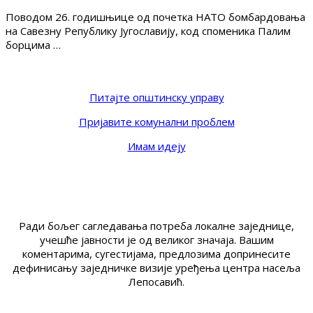
Поводом 26. годишњице од почетка НАТО бомбардовања
на Савезну Републику Југославију, код споменика Палим
борцима …
Питајте општинску управу
Пријавите комунални проблем
Имам идеју
Ради бољег сагледавања потреба локалне заједнице,
учешће јавности је од великог значаја. Вашим
коментарима, сугестијама, предлозима допринесите
дефинисању заједничке визије уређења центра насеља
Лепосавић.