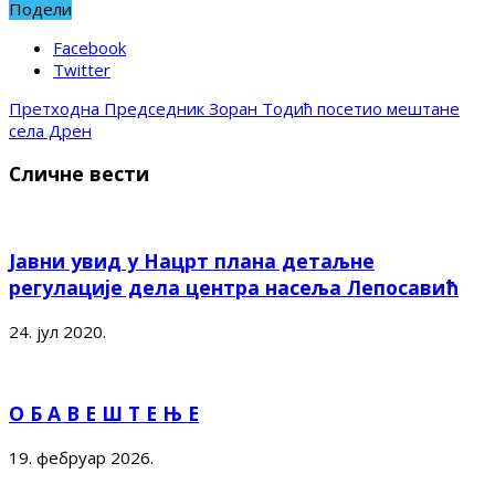
Подели
Facebook
Twitter
Претходна
Председник Зоран Тодић посетио мештане
села Дрен
Сличне вести
Јавни увид у Нацрт плана детаљне
регулације дела центра насеља Лепосавић
24. јул 2020.
О Б А В Е Ш Т Е Њ Е
19. фебруар 2026.