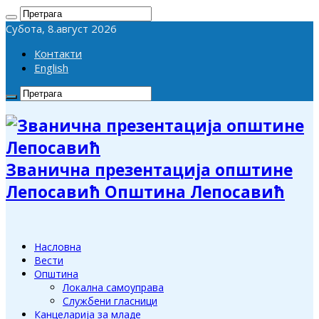
Субота, 8.август 2026
Контакти
English
Званична презентација општине
Лепосавић Општина Лепосавић
Насловна
Вести
Општина
Локална самоуправа
Службени гласници
Канцеларија за младе