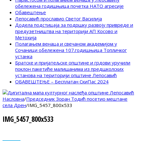
обележена годишњица почетка НАТО агресије
Обавештење
Лепосавић прославио Светог Василија
Додела подстицаја за подршку развоју привреде и
предузетништва на територији АП Косово и
Метохија
Полагањем венаца и свечаном академијом у
Сочаници обележена 107.годишњица Топличког
устанка
Братске и пријатељске општине и грдови уручили
поклон пакетиће малишанима из предшколских
установа на територији општине Лепосавић
ОБАВЕШТЕЊЕ – Бесплатан СкиПас 2024
Насловна
/
Председник Зоран Тодић посетио мештане
села Дрен
/
IMG_5457_800x533
IMG_5457_800x533