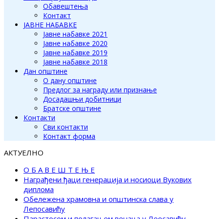
Обавештења
Контакт
ЈАВНЕ НАБАВКЕ
Јавне набавке 2021
Јавне набавке 2020
Јавне набавке 2019
Јавне набавке 2018
Дан општине
О дану општине
Предлог за награду или признање
Досадашњи добитници
Братске општине
Контакти
Сви контакти
Контакт форма
АКТУЕЛНО
О Б А В Е Ш Т Е Њ Е
Награђени ђаци генерација и носиоци Вукових
диплома
Обележена храмовна и општинска слава у
Лепосавићу
Парастосом и полагањем венаца у Леосавићу