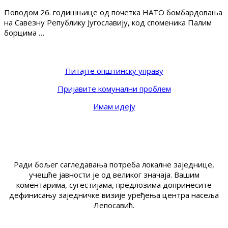
Поводом 26. годишњице од почетка НАТО бомбардовања
на Савезну Републику Југославију, код споменика Палим
борцима …
Питајте општинску управу
Пријавите комунални проблем
Имам идеју
Ради бољег сагледавања потреба локалне заједнице,
учешће јавности је од великог значаја. Вашим
коментарима, сугестијама, предлозима допринесите
дефинисању заједничке визије уређења центра насеља
Лепосавић.