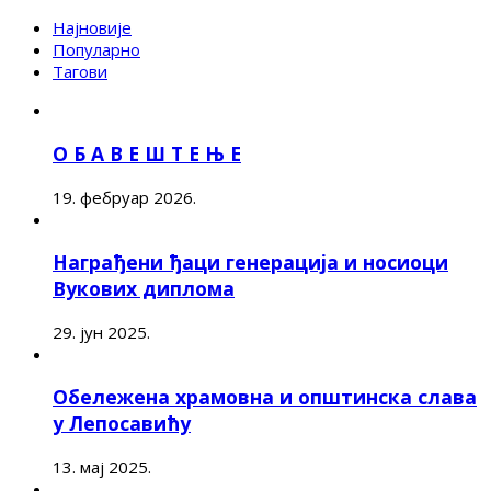
Најновије
Популарно
Тагови
О Б А В Е Ш Т Е Њ Е
19. фебруар 2026.
Награђени ђаци генерација и носиоци
Вукових диплома
29. јун 2025.
Обележена храмовна и општинска слава
у Лепосавићу
13. мај 2025.