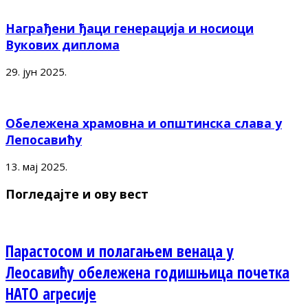
Награђени ђаци генерација и носиоци
Вукових диплома
29. јун 2025.
Обележена храмовна и општинска слава у
Лепосавићу
13. мај 2025.
Погледајте и ову вест
Парастосом и полагањем венаца у
Леосавићу обележена годишњица почетка
НАТО агресије