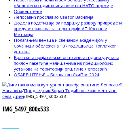
обележена годишњица почетка НАТО агресије
Обавештење
Лепосавић прославио Светог Василија
Додела подстицаја за подршку развоју привреде и
предузетништва на територији АП Косово и
Метохија
Полагањем венаца и свечаном академијом у
Сочаници обележена 107.годишњица Топличког
устанка
Братске и пријатељске општине и грдови уручили
поклон пакетиће малишанима из предшколских
установа на територији општине Лепосавић
ОБАВЕШТЕЊЕ – Бесплатан СкиПас 2024
Насловна
/
Председник Зоран Тодић посетио мештане
села Дрен
/
IMG_5497_800x533
IMG_5497_800x533