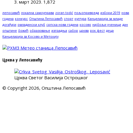
3. март 2023.
1,872
лепосавић
локална самоуправа
zoran todić
пољопривреда
избори 2019
нова
година
конкурс
Општина Лепосавић
спорт
култура
Канцеларија за младе
догађаји
омладински клуб
српска нова година
косово
најбољи ученици
дан
општине
божић
образовање
изградња
сабор
црква
рок фест
деца
Канцеларија за Косово и Метохију
Црква у Лепосавићу
Црква Светог Василија Острошког
© Copyright 2026, Општина Лепосавић