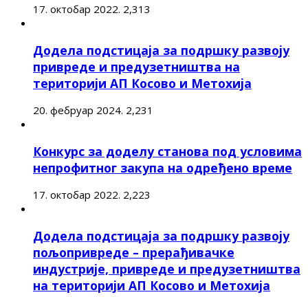
17. октобар 2022.
2,313
Додела подстицаја за подршку развоју
привреде и предузетништва на
територији АП Косово и Метохија
20. фебруар 2024.
2,231
Конкурс за доделу станова под условима
непрофитног закупа на одређено време
17. октобар 2022.
2,223
Додела подстицаја за подршку развоју
пољопривреде – прерађивачке
индустрије, привреде и предузетништва
на територији АП Косово и Метохија