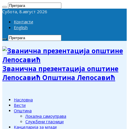
Субота, 8.август 2026
Контакти
English
Званична презентација општине
Лепосавић Општина Лепосавић
Насловна
Вести
Општина
Локална самоуправа
Службени гласници
Канцеларија за младе