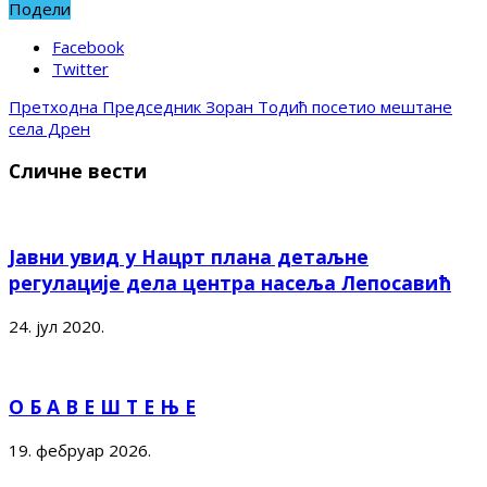
Подели
Facebook
Twitter
Претходна
Председник Зоран Тодић посетио мештане
села Дрен
Сличне вести
Јавни увид у Нацрт плана детаљне
регулације дела центра насеља Лепосавић
24. јул 2020.
О Б А В Е Ш Т Е Њ Е
19. фебруар 2026.