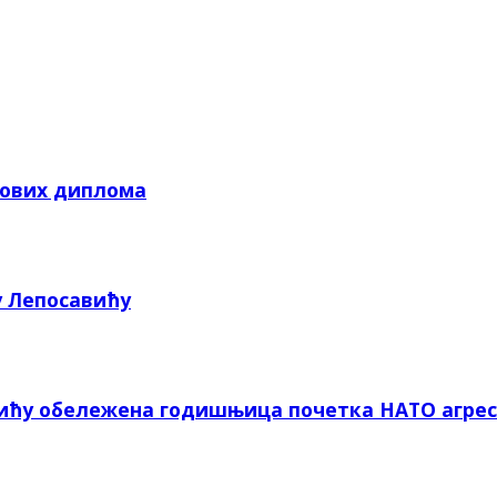
кових диплома
у Лепосавићу
вићу обележена годишњица почетка НАТО агрес