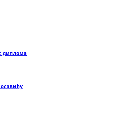
х диплома
посавићу