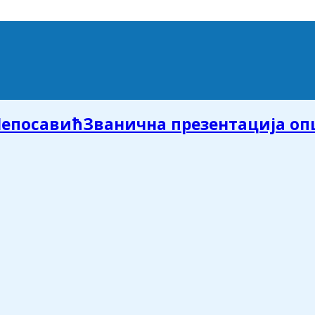
Званична презентација о