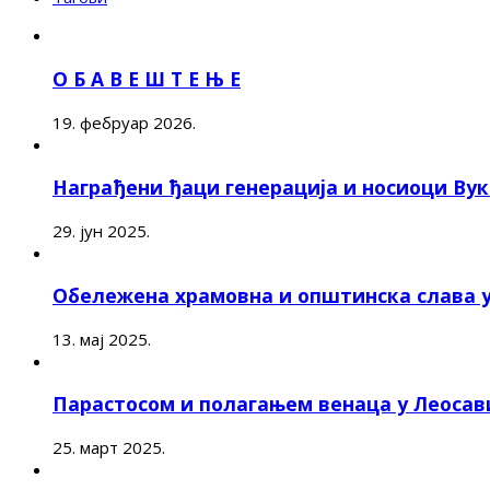
О Б А В Е Ш Т Е Њ Е
19. фебруар 2026.
Награђени ђаци генерација и носиоци Ву
29. јун 2025.
Обележена храмовна и општинска слава 
13. мај 2025.
Парастосом и полагањем венаца у Леоса
25. март 2025.