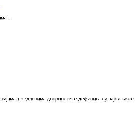
е
има …
гестијама, предлозима допринесите дефинисању заједничке