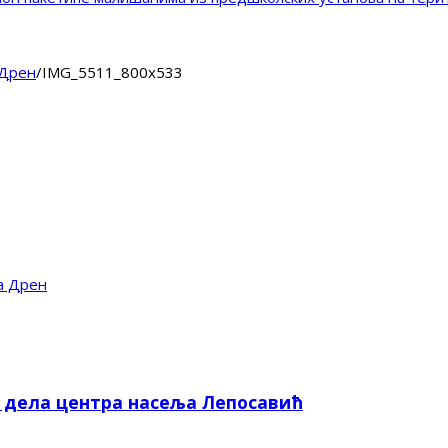
 Дрен
/
IMG_5511_800x533
а Дрен
е дела центра насеља Лепосавић