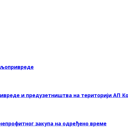
пољопривреде
ривреде и предузетништва на територији АП Ко
 непрофитног закупа на одређено време