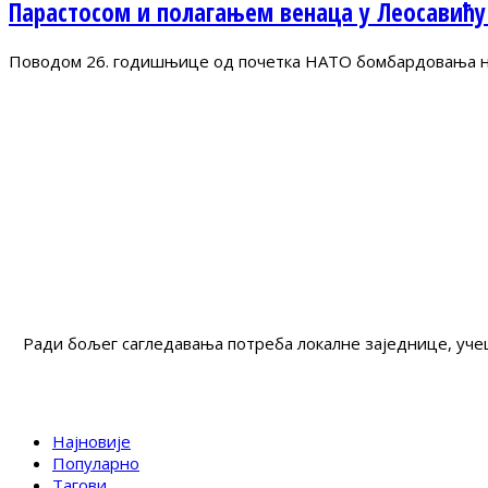
Парастосом и полагањем венаца у Леосавићу
Поводом 26. годишњице од почетка НАТО бомбардовања на 
Ради бољег сагледавања потреба локалне заједнице, учеш
Најновије
Популарно
Тагови