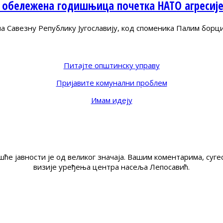
 обележена годишњица почетка НАТО агресиј
Савезну Републику Југославију, код споменика Палим борц
Питајте општинску управу
Пријавите комунални проблем
Имам идеју
ће јавности је од великог значаја. Вашим коментарима, су
визије уређења центра насеља Лепосавић.