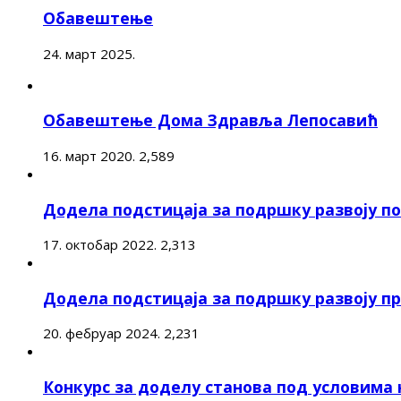
Обавештење
24. март 2025.
Обавештење Дома Здравља Лепосавић
16. март 2020.
2,589
Додела подстицаја за подршку развоју 
17. октобар 2022.
2,313
Додела подстицаја за подршку развоју п
20. фебруар 2024.
2,231
Конкурс за доделу станова под условима