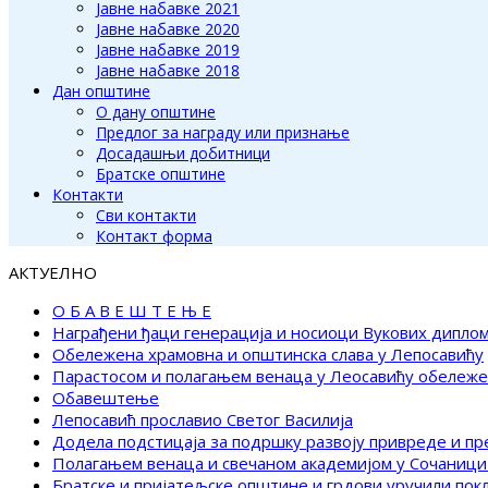
Јавне набавке 2021
Јавне набавке 2020
Јавне набавке 2019
Јавне набавке 2018
Дан општине
О дану општине
Предлог за награду или признање
Досадашњи добитници
Братске општине
Контакти
Сви контакти
Контакт форма
АКТУЕЛНО
О Б А В Е Ш Т Е Њ Е
Награђени ђаци генерација и носиоци Вукових дипло
Обележена храмовна и општинска слава у Лепосавићу
Парастосом и полагањем венаца у Леосавићу обележ
Обавештење
Лепосавић прославио Светог Василија
Додела подстицаја за подршку развоју привреде и п
Полагањем венаца и свечаном академијом у Сочаници
Братске и пријатељске општине и грдови уручили по