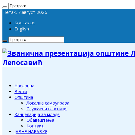
Петак, 7.август 2026
Контакти
English
Лепосавић
Насловна
Вести
Општина
Локална самоуправа
Службени гласници
Канцеларија за младе
Обавештења
Контакт
ЈАВНЕ НАБАВКЕ