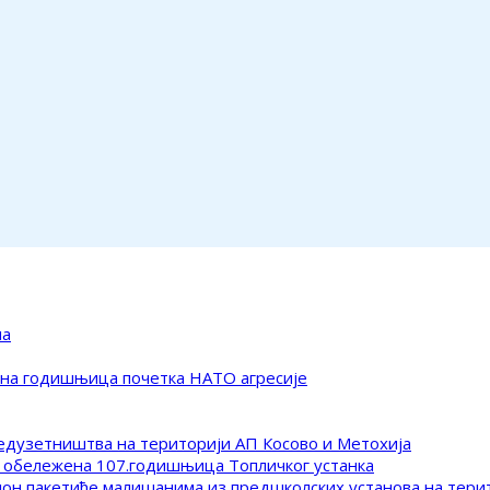
ма
ена годишњица почетка НАТО агресије
редузетништва на територији АП Косово и Метохија
 обележена 107.годишњица Топличког устанка
клон пакетиће малишанима из предшколских установа на тер