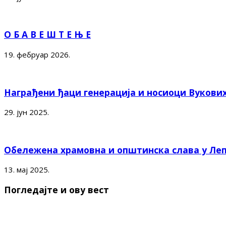
О Б А В Е Ш Т Е Њ Е
19. фебруар 2026.
Награђени ђаци генерација и носиоци Вукови
29. јун 2025.
Обележена храмовна и општинска слава у Ле
13. мај 2025.
Погледајте и ову вест