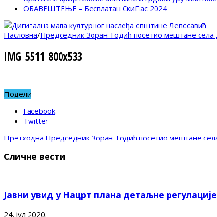
ОБАВЕШТЕЊЕ – Бесплатан СкиПас 2024
Насловна
/
Председник Зоран Тодић посетио мештане села
IMG_5511_800x533
Подели
Facebook
Twitter
Претходна
Председник Зоран Тодић посетио мештане сел
Сличне вести
Јавни увид у Нацрт плана детаљне регулациј
24. јул 2020.