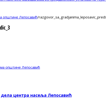
ма општине Лепосавић
/
razgovor_sa_gradjanima_leposavic_preds
dic_3
има општине Лепосавић
е дела центра насеља Лепосавић