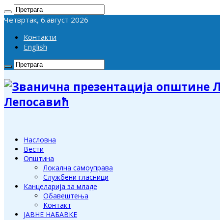
Четвртак, 6.август 2026
Контакти
English
Лепосавић
Насловна
Вести
Општина
Локална самоуправа
Службени гласници
Канцеларија за младе
Обавештења
Контакт
ЈАВНЕ НАБАВКЕ