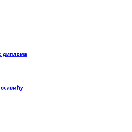
х диплома
посавићу