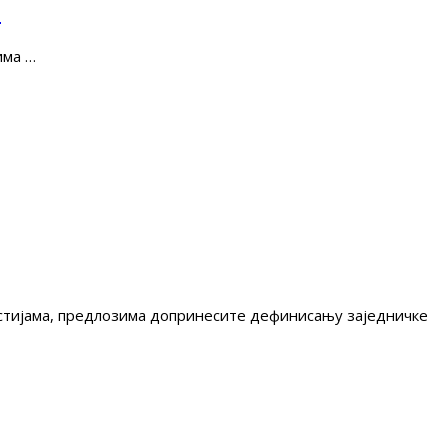
е
има …
гестијама, предлозима допринесите дефинисању заједничке