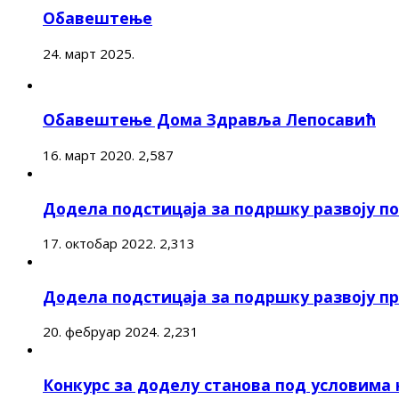
Обавештење
24. март 2025.
Обавештење Дома Здравља Лепосавић
16. март 2020.
2,587
Додела подстицаја за подршку развоју 
17. октобар 2022.
2,313
Додела подстицаја за подршку развоју п
20. фебруар 2024.
2,231
Конкурс за доделу станова под условима