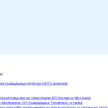
ма
ена годишњица почетка НАТО агресије
редузетништва на територији АП Косово и Метохија
 обележена 107.годишњица Топличког устанка
клон пакетиће малишанима из предшколских установа на тер