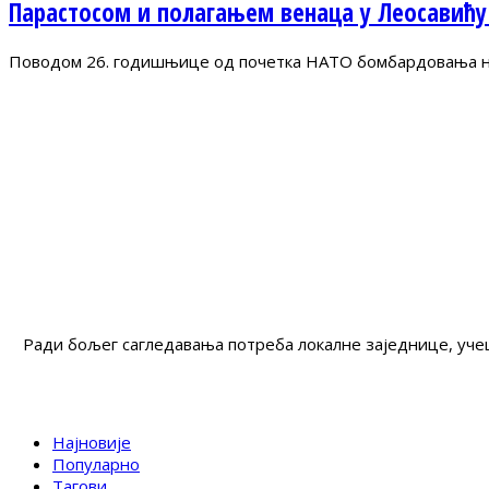
Парастосом и полагањем венаца у Леосавићу
Поводом 26. годишњице од почетка НАТО бомбардовања на 
Ради бољег сагледавања потреба локалне заједнице, учеш
Најновије
Популарно
Тагови