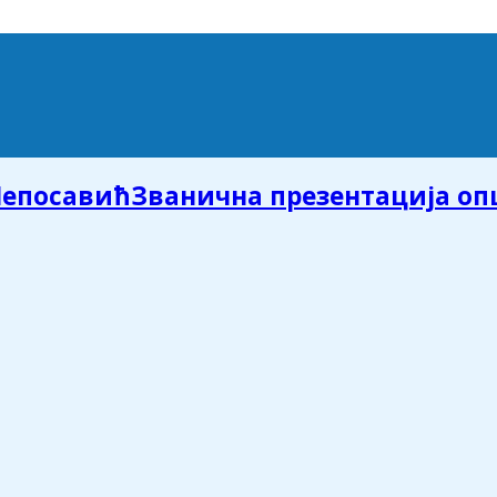
Званична презентација о