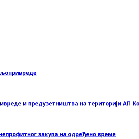
пољопривреде
ривреде и предузетништва на територији АП Ко
 непрофитног закупа на одређено време