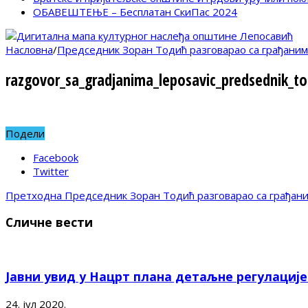
ОБАВЕШТЕЊЕ – Бесплатан СкиПас 2024
Насловна
/
Председник Зоран Тодић разговарао са грађани
razgovor_sa_gradjanima_leposavic_predsednik_to
Подели
Facebook
Twitter
Претходна
Председник Зоран Тодић разговарао са грађан
Сличне вести
Јавни увид у Нацрт плана детаљне регулациј
24. јул 2020.