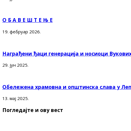
О Б А В Е Ш Т Е Њ Е
19. фебруар 2026.
Награђени ђаци генерација и носиоци Вукови
29. јун 2025.
Обележена храмовна и општинска слава у Ле
13. мај 2025.
Погледајте и ову вест