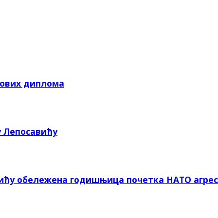
кових диплома
у Лепосавићу
вићу обележена годишњица почетка НАТО агрес