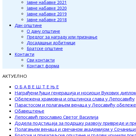
Јавне набавке 2021
Јавне набавке 2020
Јавне набавке 2019
Јавне набавке 2018
Дан општине
О дану општине
Предлог за награду или признање
Досадашњи добитници
Братске општине
Контакти
Сви контакти
Контакт форма
АКТУЕЛНО
О Б А В Е Ш Т Е Њ Е
Награђени ђаци генерација и носиоци Вукових дипло
Обележена храмовна и општинска слава у Лепосавићу
Парастосом и полагањем венаца у Леосавићу обележ
Обавештење
Лепосавић прославио Светог Василија
Додела подстицаја за подршку развоју привреде и п
Полагањем венаца и свечаном академијом у Сочаници
Братске и пријатељске општине и грдови уручили по