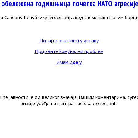
 обележена годишњица почетка НАТО агресиј
Савезну Републику Југославију, код споменика Палим борц
Питајте општинску управу
Пријавите комунални проблем
Имам идеју
ће јавности је од великог значаја. Вашим коментарима, су
визије уређења центра насеља Лепосавић.