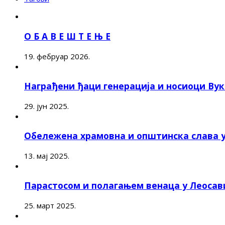
О Б А В Е Ш Т Е Њ Е
19. фебруар 2026.
Награђени ђаци генерација и носиоци Ву
29. јун 2025.
Обележена храмовна и општинска слава 
13. мај 2025.
Парастосом и полагањем венаца у Леоса
25. март 2025.