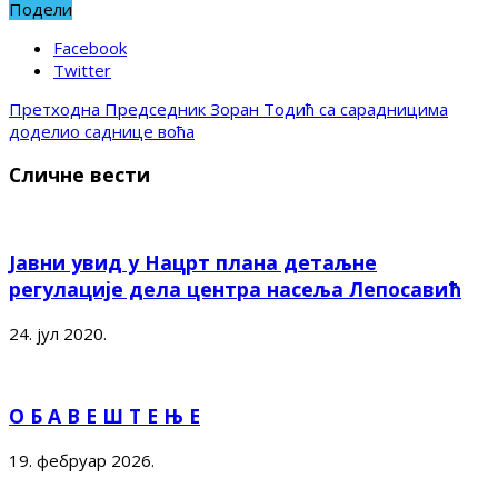
Подели
Facebook
Twitter
Претходна
Председник Зоран Тодић са сарадницима
доделио саднице воћа
Сличне вести
Јавни увид у Нацрт плана детаљне
регулације дела центра насеља Лепосавић
24. јул 2020.
О Б А В Е Ш Т Е Њ Е
19. фебруар 2026.