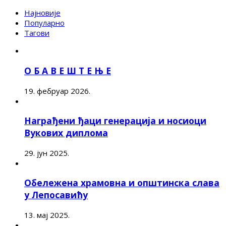
Најновије
Популарно
Тагови
О Б А В Е Ш Т Е Њ Е
19. фебруар 2026.
Награђени ђаци генерација и носиоци
Вукових диплома
29. јун 2025.
Обележена храмовна и општинска слава
у Лепосавићу
13. мај 2025.