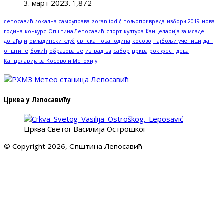
3. март 2023.
1,872
лепосавић
локална самоуправа
zoran todić
пољопривреда
избори 2019
нова
година
конкурс
Општина Лепосавић
спорт
култура
Канцеларија за младе
догађаји
омладински клуб
српска нова година
косово
најбољи ученици
дан
општине
божић
образовање
изградња
сабор
црква
рок фест
деца
Канцеларија за Косово и Метохију
Црква у Лепосавићу
Црква Светог Василија Острошког
© Copyright 2026, Општина Лепосавић