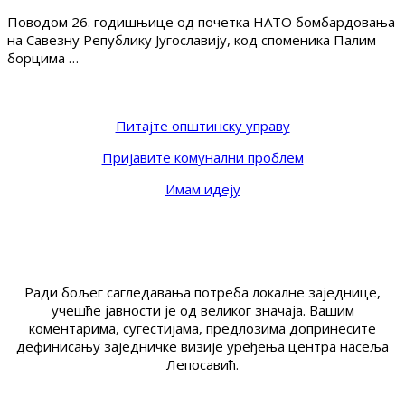
Поводом 26. годишњице од почетка НАТО бомбардовања
на Савезну Републику Југославију, код споменика Палим
борцима …
Питајте општинску управу
Пријавите комунални проблем
Имам идеју
Ради бољег сагледавања потреба локалне заједнице,
учешће јавности је од великог значаја. Вашим
коментарима, сугестијама, предлозима допринесите
дефинисању заједничке визије уређења центра насеља
Лепосавић.