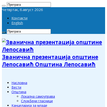
Четвртак, 6.август 2026
Контакти
English
Званична презентација општине
Лепосавић Општина Лепосавић
Насловна
Вести
Општина
Локална самоуправа
Службени гласници
Канцеларија за младе