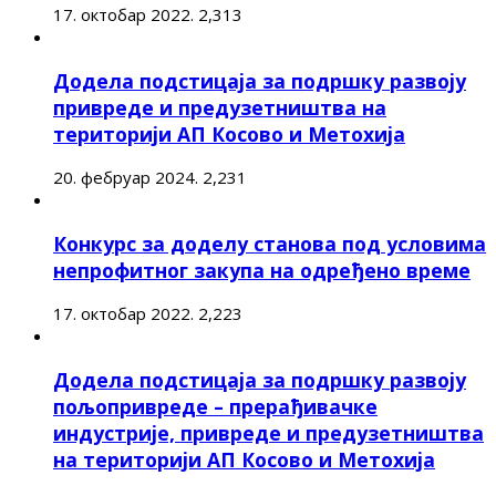
17. октобар 2022.
2,313
Додела подстицаја за подршку развоју
привреде и предузетништва на
територији АП Косово и Метохија
20. фебруар 2024.
2,231
Конкурс за доделу станова под условима
непрофитног закупа на одређено време
17. октобар 2022.
2,223
Додела подстицаја за подршку развоју
пољопривреде – прерађивачке
индустрије, привреде и предузетништва
на територији АП Косово и Метохија