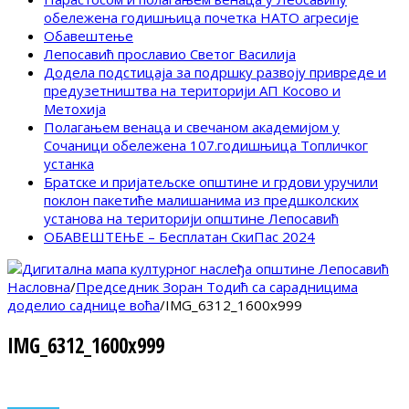
обележена годишњица почетка НАТО агресије
Обавештење
Лепосавић прославио Светог Василија
Додела подстицаја за подршку развоју привреде и
предузетништва на територији АП Косово и
Метохија
Полагањем венаца и свечаном академијом у
Сочаници обележена 107.годишњица Топличког
устанка
Братске и пријатељске општине и грдови уручили
поклон пакетиће малишанима из предшколских
установа на територији општине Лепосавић
ОБАВЕШТЕЊЕ – Бесплатан СкиПас 2024
Насловна
/
Председник Зоран Тодић са сарадницима
доделио саднице воћа
/
IMG_6312_1600x999
IMG_6312_1600x999