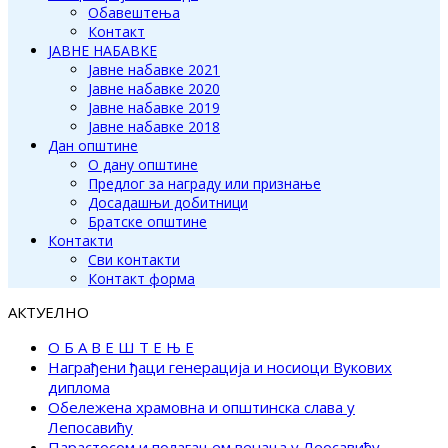
Обавештења
Контакт
ЈАВНЕ НАБАВКЕ
Јавне набавке 2021
Јавне набавке 2020
Јавне набавке 2019
Јавне набавке 2018
Дан општине
О дану општине
Предлог за награду или признање
Досадашњи добитници
Братске општине
Контакти
Сви контакти
Контакт форма
АКТУЕЛНО
О Б А В Е Ш Т Е Њ Е
Награђени ђаци генерација и носиоци Вукових
диплома
Обележена храмовна и општинска слава у
Лепосавићу
Парастосом и полагањем венаца у Леосавићу