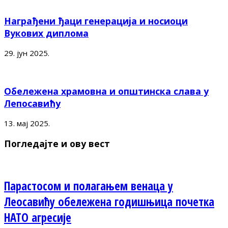
Награђени ђаци генерација и носиоци
Вукових диплома
29. јун 2025.
Обележена храмовна и општинска слава у
Лепосавићу
13. мај 2025.
Погледајте и ову вест
Парастосом и полагањем венаца у
Леосавићу обележена годишњица почетка
НАТО агресије