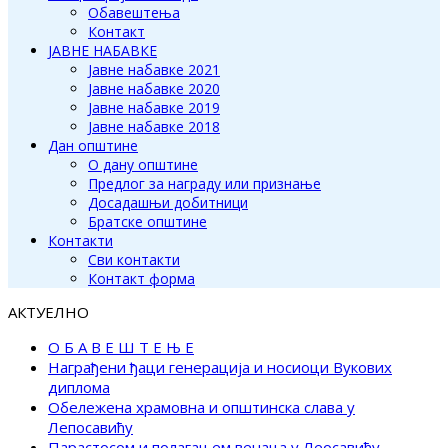
Обавештења
Контакт
ЈАВНЕ НАБАВКЕ
Јавне набавке 2021
Јавне набавке 2020
Јавне набавке 2019
Јавне набавке 2018
Дан општине
О дану општине
Предлог за награду или признање
Досадашњи добитници
Братске општине
Контакти
Сви контакти
Контакт форма
АКТУЕЛНО
О Б А В Е Ш Т Е Њ Е
Награђени ђаци генерација и носиоци Вукових
диплома
Обележена храмовна и општинска слава у
Лепосавићу
Парастосом и полагањем венаца у Леосавићу