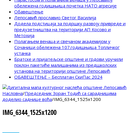
обележена годишњица почетка НАТО агресије
Обавештење
Лепосавић прославио Светог Василија
Додела подстицаја за подршку развоју привреде и
предузетништва на територији АП Косово и
Метохија
Полагањем венаца и свечаном академијом у
Сочаници обележена 107.годишњица Топличког
устанка
Братске и пријатељске општине и грдови уручили
поклон пакетиће малишанима из предшколских
установа на територији општине Лепосавић
ОБАВЕШТЕЊЕ – Бесплатан СкиПас 2024
Насловна
/
Председник Зоран Тодић са сарадницима
доделио саднице воћа
/
IMG_6344_1525x1200
IMG_6344_1525x1200