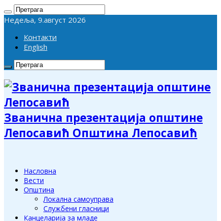
Недеља, 9.август 2026
Контакти
English
Званична презентација општине
Лепосавић Општина Лепосавић
Насловна
Вести
Општина
Локална самоуправа
Службени гласници
Канцеларија за младе