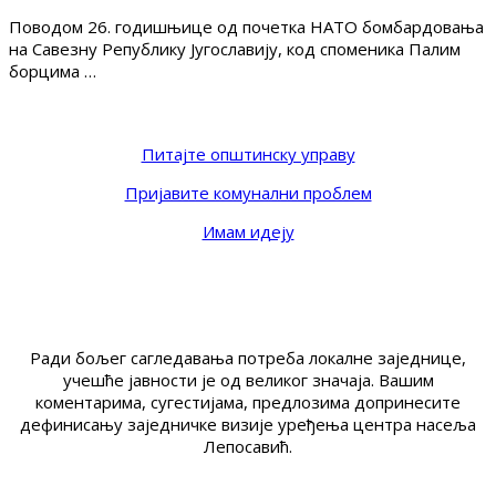
Поводом 26. годишњице од почетка НАТО бомбардовања
на Савезну Републику Југославију, код споменика Палим
борцима …
Питајте општинску управу
Пријавите комунални проблем
Имам идеју
Ради бољег сагледавања потреба локалне заједнице,
учешће јавности је од великог значаја. Вашим
коментарима, сугестијама, предлозима допринесите
дефинисању заједничке визије уређења центра насеља
Лепосавић.