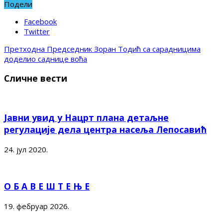
Подели
Facebook
Twitter
Претходна
Председник Зоран Тодић са сарадницима
доделио саднице воћа
Сличне вести
Јавни увид у Нацрт плана детаљне
регулације дела центра насеља Лепосавић
24. јул 2020.
О Б А В Е Ш Т Е Њ Е
19. фебруар 2026.