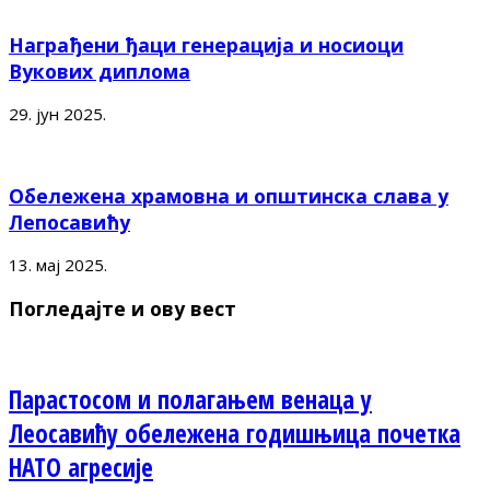
Награђени ђаци генерација и носиоци
Вукових диплома
29. јун 2025.
Обележена храмовна и општинска слава у
Лепосавићу
13. мај 2025.
Погледајте и ову вест
Парастосом и полагањем венаца у
Леосавићу обележена годишњица почетка
НАТО агресије