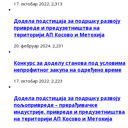
17. октобар 2022.
2,313
Додела подстицаја за подршку развоју
привреде и предузетништва на
територији АП Косово и Метохија
20. фебруар 2024.
2,231
Конкурс за доделу станова под условима
непрофитног закупа на одређено време
17. октобар 2022.
2,223
Додела подстицаја за подршку развоју
пољопривреде – прерађивачке
индустрије, привреде и предузетништва
на територији АП Косово и Метохија