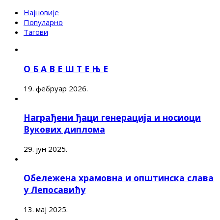
Најновије
Популарно
Тагови
О Б А В Е Ш Т Е Њ Е
19. фебруар 2026.
Награђени ђаци генерација и носиоци
Вукових диплома
29. јун 2025.
Обележена храмовна и општинска слава
у Лепосавићу
13. мај 2025.