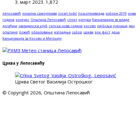
3. март 2023.
1,872
лепосавић
локална самоуправа
zoran todić
пољопривреда
избори 2019
нова
година
конкурс
Општина Лепосавић
спорт
култура
Канцеларија за младе
догађаји
омладински клуб
српска нова година
косово
најбољи ученици
дан
општине
божић
образовање
изградња
сабор
црква
рок фест
деца
Канцеларија за Косово и Метохију
Црква у Лепосавићу
Црква Светог Василија Острошког
© Copyright 2026, Општина Лепосавић