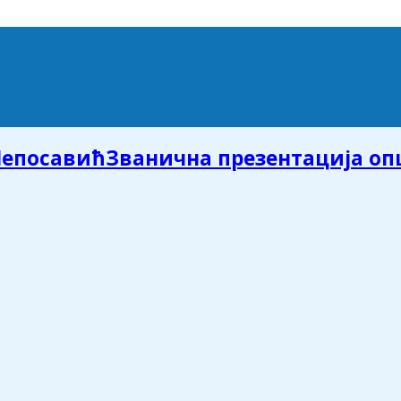
Званична презентација о