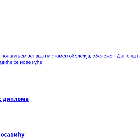
 полагањем венаца на спомен обележја, обележен Дан општ
диће се нове куће
х диплома
посавићу