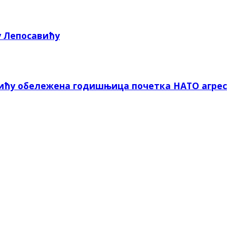
у Лепосавићу
вићу обележена годишњица почетка НАТО агрес