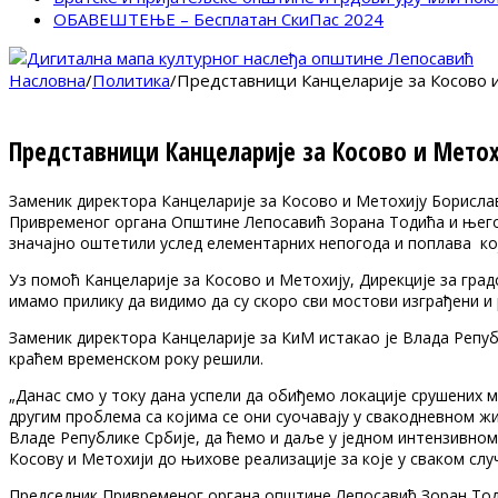
ОБАВЕШТЕЊЕ – Бесплатан СкиПас 2024
Насловна
/
Политика
/
Представници Канцеларије за Косово 
Представници Канцеларије за Косово и Мето
Заменик директора Канцеларије за Косово и Метохију Борислав
Привременог органа Општине Лепосавић Зорана Тодића и његов
значајно оштетили услед елементарних непогода и поплава ко
Уз помоћ Канцеларије за Косово и Метохију, Дирекције за гра
имамо прилику да видимо да су скоро сви мостови изграђени и
Заменик директора Канцеларије за КиМ истакао је Влада Репу
краћем временском року решили.
„Данас смо у току дана успели да обиђемо локације срушених м
другим проблема са којима се они суочавају у свакодневном ж
Владе Републике Србије, да ћемо и даље у једном интензивном
Косову и Метохији до њихове реализације за које у сваком слу
Председник Привременог органа општине Лепосавић Зоран Тоди