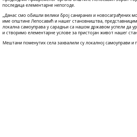
последица елементарне непогоде.
„Данас смо обишли велики број санираних и новосаграђених мо
име општине Лепосавић и нашег становништва, представницима К
локална самоуправа у сарадњи са нашом државом успели да ур
и створимо елементарне услове за пристојан живот нашег стан
Мештани поменутих села захвалили су локалној самоуправи и п