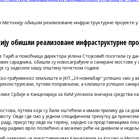
и Метохију обишли реализоване инфраструктурне пројекте 
хију обишли реализоване инфраструктурне про
 Тајић и помоћница директора Јелена Стојковић посетили су да
их сарадника, обишли су новосаграђене и саниране мостове у с
је су задесиле нашу општину почетком године.
дско-грађевинско земљиште и ЈКП „24 новембар“ успешно смо у 
 реконструисани, путеви поправљени, а клизишта успешно санира
блике Србије и Канцеларија за КиМ уложила значајна средства 
остова, путева који су били оштећени и имали прилику да са дом
ивоту. Овде где смо у једном специфичном тренутку да пренесе
 раду, присуству овде на терену, заједно са представницима ло
чају радимо врло посвећено и можемо рећи на дневном и недељно
ћ захвалио се представницима Канцеларије за Косово и Метохиј