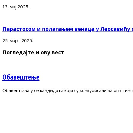
13. мај 2025.
Парастосом и полагањем венаца у Леосавићу
25. март 2025.
Погледајте и ову вест
Обавештење
Обавештавају се кандидати који су конкурисали за општинс