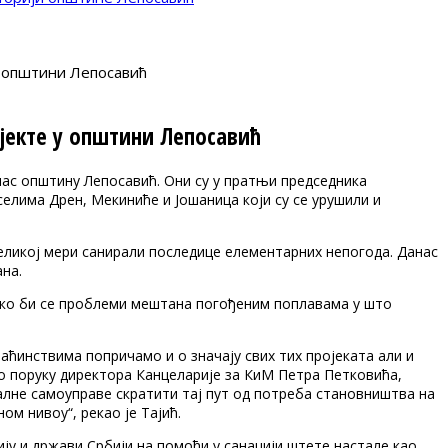
у општини Лепосавић
јекте у општини Лепосавић
нас општину Лепосавић. Они су у пратњи председника
елима Дрен, Мекиниће и Јошаница који су се урушили и
великој мери санирали последице елементарних непогода. Данас
на.
како би се проблеми мештана погођеним поплавама у што
аћинствима попричамо и о значају свих тих пројеката али и
мо поруку директора Канцеларије за КиМ Петра Петковића,
калне самоуправе скратити тај пут од потреба становништва на
м нивоу“, рекао је Тајић.
у и држави Србији на помоћи у санацији штете настале као