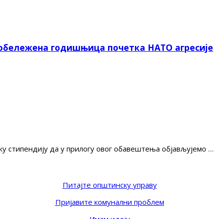
 обележена годишњица почетка НАТО агресије
ку стипендију да у прилогу овог обавештења објављујемо …
Питајте општинску управу
Пријавите комунални проблем