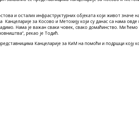
стова и осталих инфраструктурних објеката који живот значе н
анцеларије за Косово и Метохију који су данас са нама овде на
адимо. Нама је важан сваки човек, свако домаћинство. Ми ћем
овништва“, рекао је Тодић.
редставницима Канцеларије за КиМ на помоћи и подршци коју ко