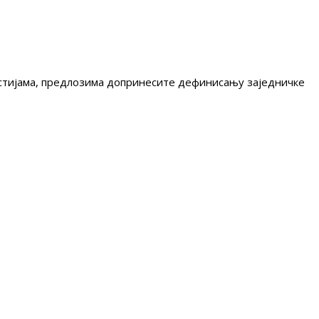
гестијама, предлозима допринесите дефинисању заједничке