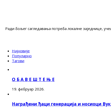
Ради бољег сагледавања потреба локалне заједнице, учеш
Најновије
Популарно
Тагови
О Б А В Е Ш Т Е Њ Е
19. фебруар 2026.
Награђени ђаци генерација и носиоци Ву