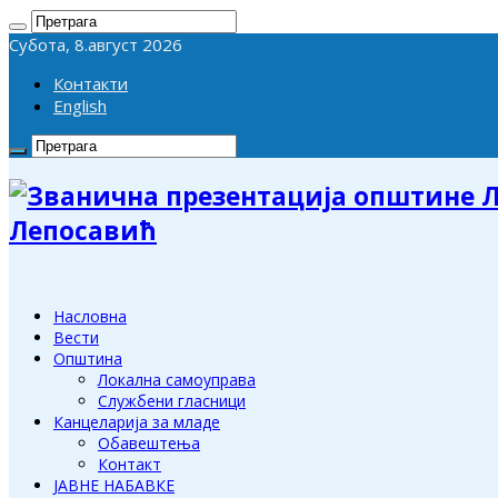
Субота, 8.август 2026
Контакти
English
Лепосавић
Насловна
Вести
Општина
Локална самоуправа
Службени гласници
Канцеларија за младе
Обавештења
Контакт
ЈАВНЕ НАБАВКЕ