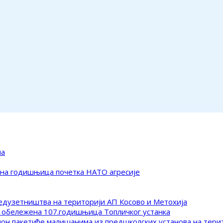
ма
ена годишњица почетка НАТО агресије
редузетништва на територији АП Косово и Метохија
 обележена 107.годишњица Топличког устанка
клон пакетиће малишанима из предшколских установа на тер