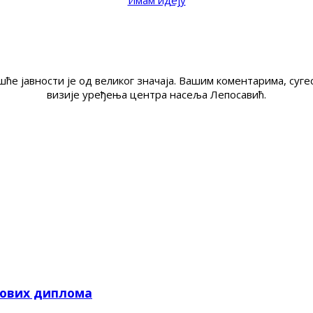
Имам идеју
ће јавности је од великог значаја. Вашим коментарима, су
визије уређења центра насеља Лепосавић.
кових диплома