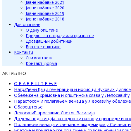
Јавне набавке 2021
Јавне набавке 2020
Јавне набавке 2019
Јавне набавке 2018
Дан општине
О дану општине
Предлог за награду или признање
Досадашњи добитници
Братске општине
Контакти
Сви контакти
Контакт форма
АКТУЕЛНО
О Б А В Е Ш Т Е Њ Е
Награђени ђаци генерација и носиоци Вукових дипло
Обележена храмовна и општинска слава у Лепосавићу
Парастосом и полагањем венаца у Леосавићу обележ
Обавештење
Лепосавић прославио Светог Василија
Додела подстицаја за подршку развоју привреде и п
Полагањем венаца и свечаном академијом у Сочаници
Братске и пријатељске општине и грдови уручили по