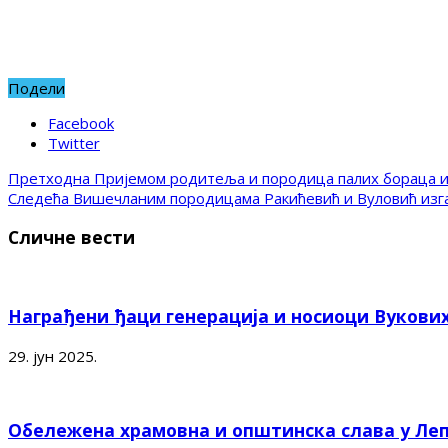
Подели
Facebook
Twitter
Претходна
Пријемом родитеља и породица палих бораца и
Следећа
Вишечланим породицама Ракићевић и Вуловић изга
Сличне вести
Награђени ђаци генерација и носиоци Вукови
29. јун 2025.
Обележена храмовна и општинска слава у Ле