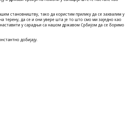
ашем становништву, тако да користим прилику да се захвалим у
 терену, да се и они увере шта је то што смо ми заједно као
о наставити у сарадњи са нашом државом Србијом да се боримо
нстантно добијају.