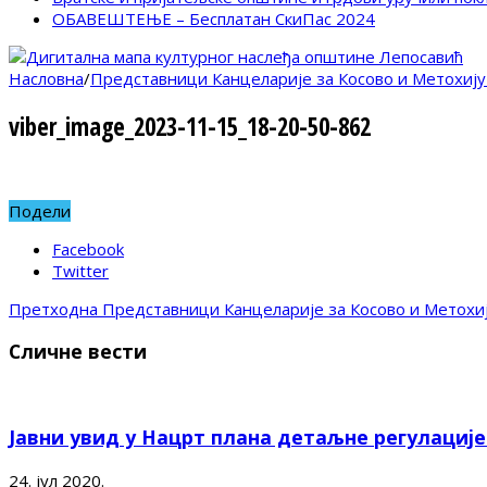
ОБАВЕШТЕЊЕ – Бесплатан СкиПас 2024
Насловна
/
Представници Канцеларије за Косово и Метохију
viber_image_2023-11-15_18-20-50-862
Подели
Facebook
Twitter
Претходна
Представници Канцеларије за Косово и Метохи
Сличне вести
Јавни увид у Нацрт плана детаљне регулациј
24. јул 2020.