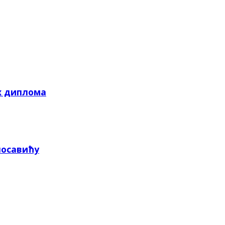
х диплома
посавићу