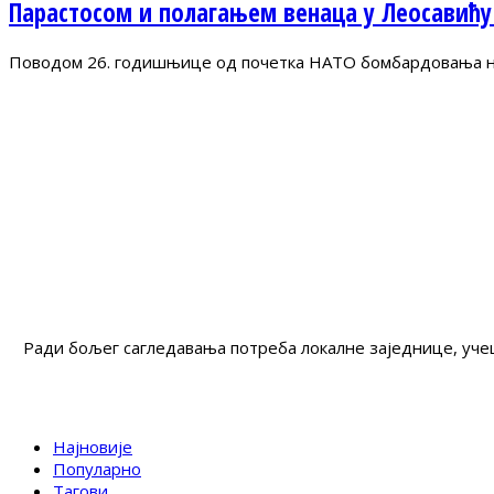
Парастосом и полагањем венаца у Леосавићу
Поводом 26. годишњице од почетка НАТО бомбардовања на 
Ради бољег сагледавања потреба локалне заједнице, учеш
Најновије
Популарно
Тагови