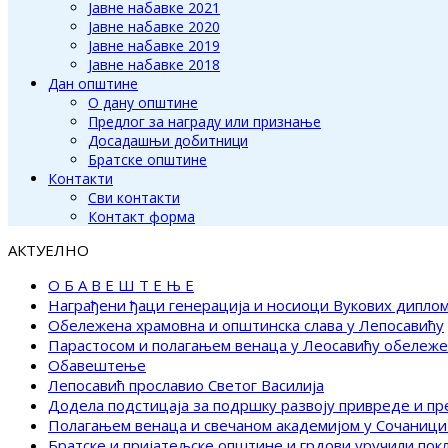
Јавне набавке 2021
Јавне набавке 2020
Јавне набавке 2019
Јавне набавке 2018
Дан општине
О дану општине
Предлог за награду или признање
Досадашњи добитници
Братске општине
Контакти
Сви контакти
Контакт форма
АКТУЕЛНО
О Б А В Е Ш Т Е Њ Е
Награђени ђаци генерација и носиоци Вукових дипло
Обележена храмовна и општинска слава у Лепосавићу
Парастосом и полагањем венаца у Леосавићу обележ
Обавештење
Лепосавић прославио Светог Василија
Додела подстицаја за подршку развоју привреде и п
Полагањем венаца и свечаном академијом у Сочаници
Братске и пријатељске општине и грдови уручили по