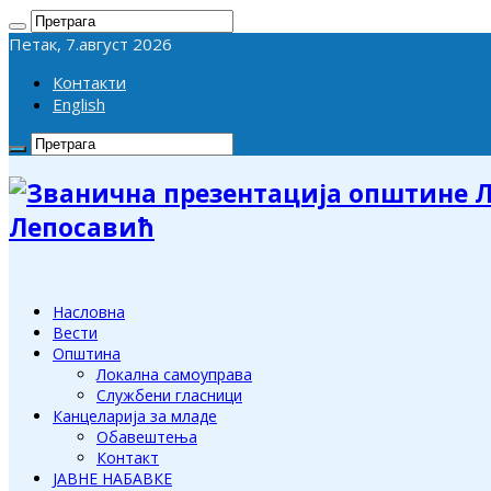
Петак, 7.август 2026
Контакти
English
Лепосавић
Насловна
Вести
Општина
Локална самоуправа
Службени гласници
Канцеларија за младе
Обавештења
Контакт
ЈАВНЕ НАБАВКЕ