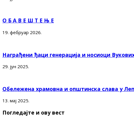
О Б А В Е Ш Т Е Њ Е
19. фебруар 2026.
Награђени ђаци генерација и носиоци Вукови
29. јун 2025.
Обележена храмовна и општинска слава у Ле
13. мај 2025.
Погледајте и ову вест