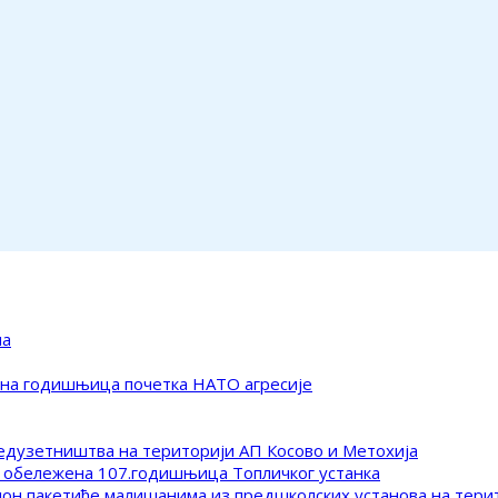
ма
ена годишњица почетка НАТО агресије
редузетништва на територији АП Косово и Метохија
 обележена 107.годишњица Топличког устанка
клон пакетиће малишанима из предшколских установа на тер