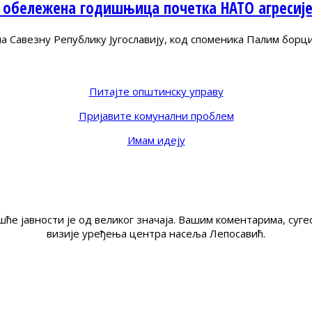
 обележена годишњица почетка НАТО агресиј
Савезну Републику Југославију, код споменика Палим борц
Питајте општинску управу
Пријавите комунални проблем
Имам идеју
ће јавности је од великог значаја. Вашим коментарима, су
визије уређења центра насеља Лепосавић.