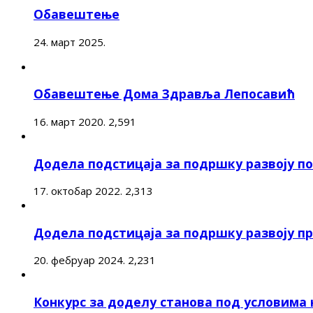
Обавештење
24. март 2025.
Обавештење Дома Здравља Лепосавић
16. март 2020.
2,591
Додела подстицаја за подршку развоју 
17. октобар 2022.
2,313
Додела подстицаја за подршку развоју п
20. фебруар 2024.
2,231
Конкурс за доделу станова под условима