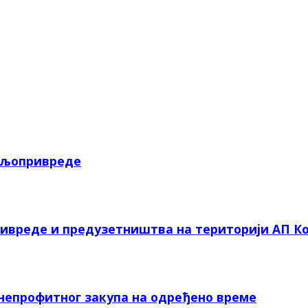
пољопривреде
ривреде и предузетништва на територији АП Ко
 непрофитног закупа на одређено време