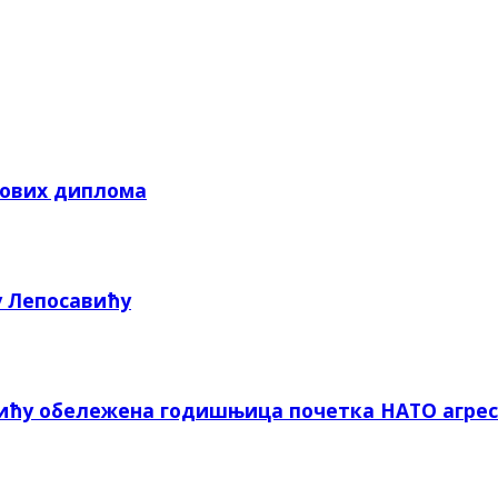
кових диплома
у Лепосавићу
вићу обележена годишњица почетка НАТО агрес