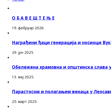
О Б А В Е Ш Т Е Њ Е
19. фебруар 2026.
Награђени ђаци генерација и носиоци Ву
29. јун 2025.
Обележена храмовна и општинска слава 
13. мај 2025.
Парастосом и полагањем венаца у Леоса
25. март 2025.