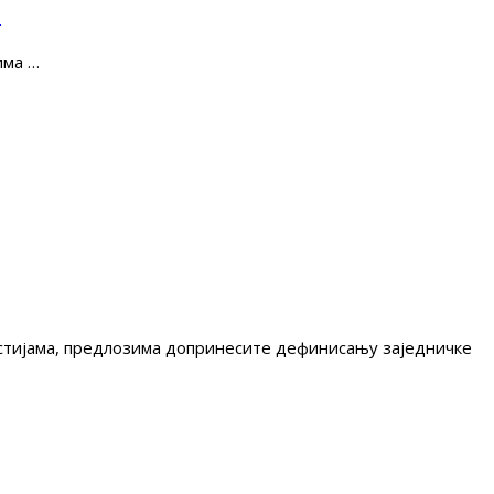
е
има …
гестијама, предлозима допринесите дефинисању заједничке