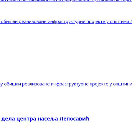
 обишли реализоване инфраструктурне пројекте у општини 
ју обишли реализоване инфраструктурне пројекте у општин
е дела центра насеља Лепосавић