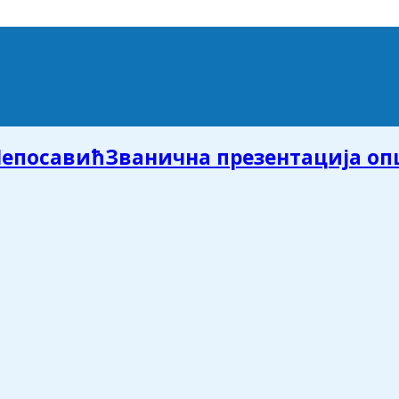
Званична презентација о