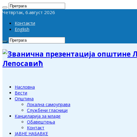
Четвртак, 6.август 2026
Контакти
English
Лепосавић
Насловна
Вести
Општина
Локална самоуправа
Службени гласници
Канцеларија за младе
Обавештења
Контакт
ЈАВНЕ НАБАВКЕ