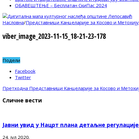
ОБАВЕШТЕЊЕ – Бесплатан СкиПас 2024
Насловна
/
Представници Канцеларије за Косово и Метохију
viber_image_2023-11-15_18-21-23-178
Подели
Facebook
Twitter
Претходна
Представници Канцеларије за Косово и Метохи
Сличне вести
Јавни увид у Нацрт плана детаљне регулациј
24. јул 2020.