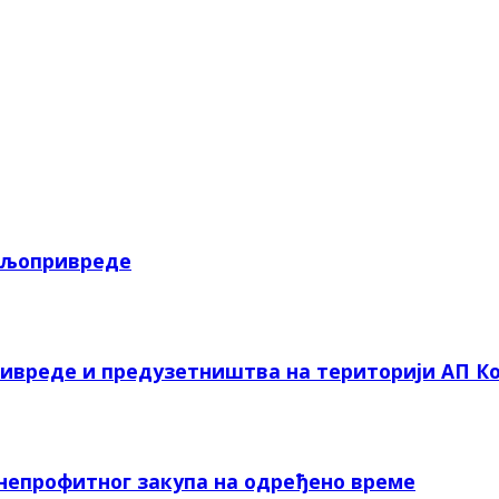
пољопривреде
ривреде и предузетништва на територији АП Ко
 непрофитног закупа на одређено време