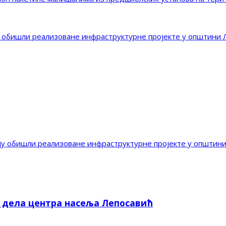
 обишли реализоване инфраструктурне пројекте у општини 
ју обишли реализоване инфраструктурне пројекте у општин
е дела центра насеља Лепосавић