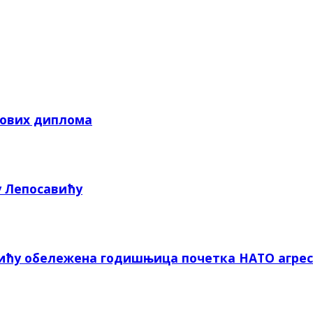
кових диплома
у Лепосавићу
вићу обележена годишњица почетка НАТО агрес