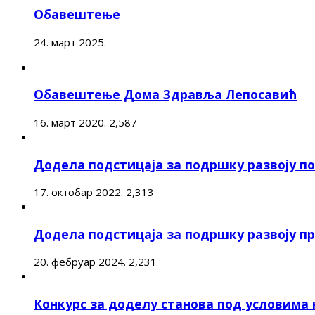
Обавештење
24. март 2025.
Обавештење Дома Здравља Лепосавић
16. март 2020.
2,587
Додела подстицаја за подршку развоју 
17. октобар 2022.
2,313
Додела подстицаја за подршку развоју п
20. фебруар 2024.
2,231
Конкурс за доделу станова под условима