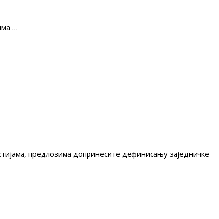
е
има …
гестијама, предлозима допринесите дефинисању заједничке