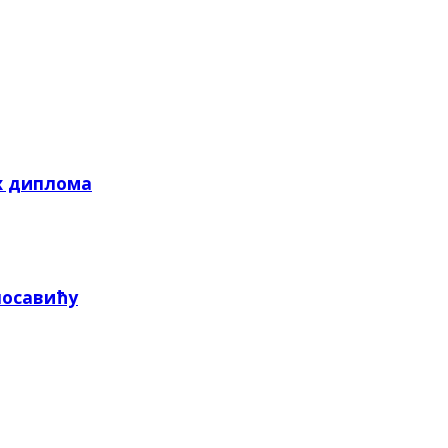
х диплома
посавићу