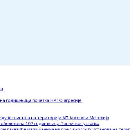
ма
ена годишњица почетка НАТО агресије
редузетништва на територији АП Косово и Метохија
 обележена 107.годишњица Топличког устанка
клон пакетиће малишанима из предшколских установа на тер