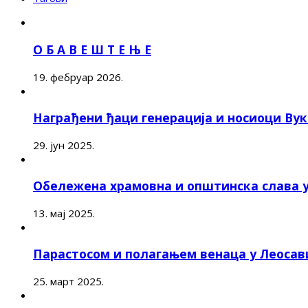
О Б А В Е Ш Т Е Њ Е
19. фебруар 2026.
Награђени ђаци генерација и носиоци Ву
29. јун 2025.
Обележена храмовна и општинска слава 
13. мај 2025.
Парастосом и полагањем венаца у Леоса
25. март 2025.