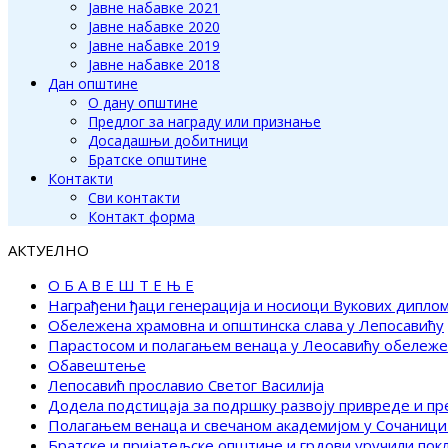
Јавне набавке 2021
Јавне набавке 2020
Јавне набавке 2019
Јавне набавке 2018
Дан општине
О дану општине
Предлог за награду или признање
Досадашњи добитници
Братске општине
Контакти
Сви контакти
Контакт форма
АКТУЕЛНО
О Б А В Е Ш Т Е Њ Е
Награђени ђаци генерација и носиоци Вукових дипло
Обележена храмовна и општинска слава у Лепосавићу
Парастосом и полагањем венаца у Леосавићу обележ
Обавештење
Лепосавић прославио Светог Василија
Додела подстицаја за подршку развоју привреде и п
Полагањем венаца и свечаном академијом у Сочаници
Братске и пријатељске општине и грдови уручили по