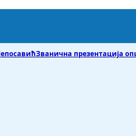
Званична презентација о