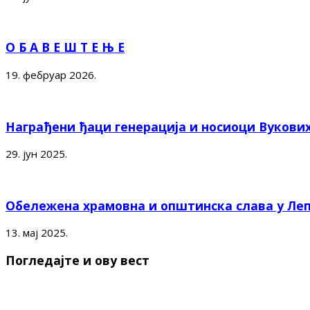
О Б А В Е Ш Т Е Њ Е
19. фебруар 2026.
Награђени ђаци генерација и носиоци Вукови
29. јун 2025.
Обележена храмовна и општинска слава у Ле
13. мај 2025.
Погледајте и ову вест