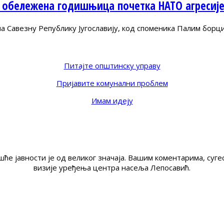
 обележена годишњица почетка НАТО агресиј
Савезну Републику Југославију, код споменика Палим борц
Питајте општинску управу
Пријавите комунални проблем
Имам идеју
ће јавности је од великог значаја. Вашим коментарима, су
визије уређења центра насеља Лепосавић.