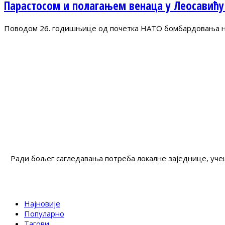
Парастосом и полагањем венаца у Леосавићу
Поводом 26. годишњице од почетка НАТО бомбардовања на 
Ради бољег сагледавања потреба локалне заједнице, учеш
Најновије
Популарно
Тагови