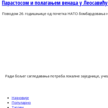
Парастосом и полагањем венаца у Леосавићу
Поводом 26. годишњице од почетка НАТО бомбардовања на 
Ради бољег сагледавања потреба локалне заједнице, учеш
Најновије
Популарно
Тагови