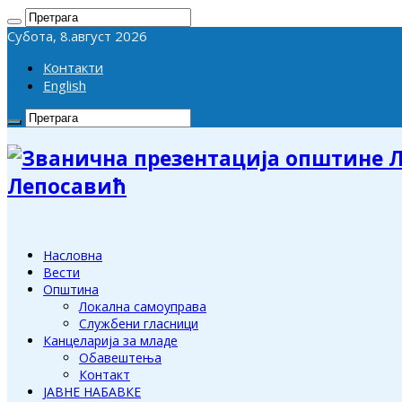
Субота, 8.август 2026
Контакти
English
Лепосавић
Насловна
Вести
Општина
Локална самоуправа
Службени гласници
Канцеларија за младе
Обавештења
Контакт
ЈАВНЕ НАБАВКЕ