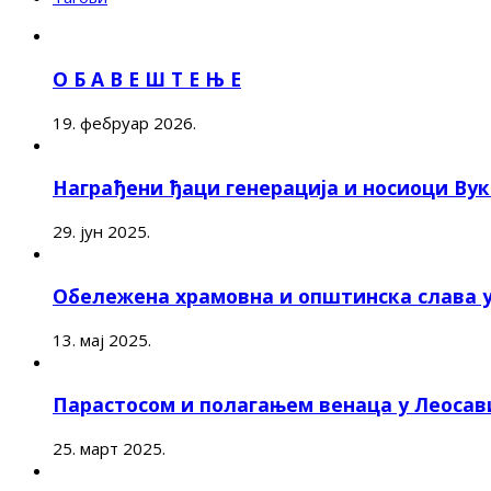
О Б А В Е Ш Т Е Њ Е
19. фебруар 2026.
Награђени ђаци генерација и носиоци Ву
29. јун 2025.
Обележена храмовна и општинска слава 
13. мај 2025.
Парастосом и полагањем венаца у Леоса
25. март 2025.