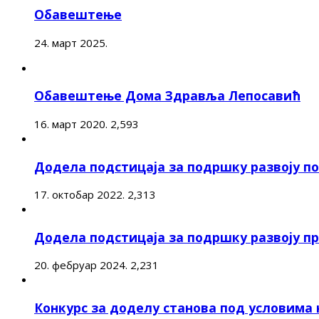
Обавештење
24. март 2025.
Обавештење Дома Здравља Лепосавић
16. март 2020.
2,593
Додела подстицаја за подршку развоју 
17. октобар 2022.
2,313
Додела подстицаја за подршку развоју п
20. фебруар 2024.
2,231
Конкурс за доделу станова под условима