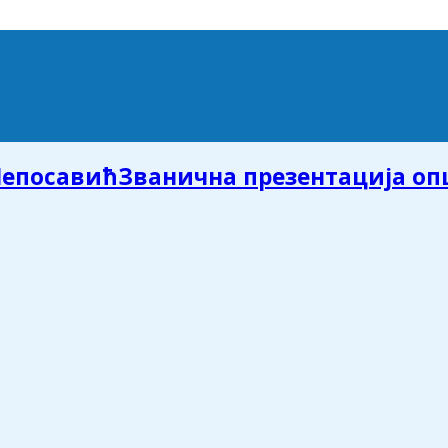
Званична презентација о