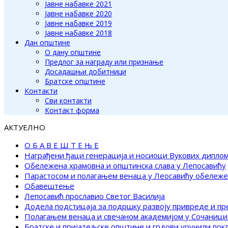
Јавне набавке 2021
Јавне набавке 2020
Јавне набавке 2019
Јавне набавке 2018
Дан општине
О дану општине
Предлог за награду или признање
Досадашњи добитници
Братске општине
Контакти
Сви контакти
Контакт форма
АКТУЕЛНО
О Б А В Е Ш Т Е Њ Е
Награђени ђаци генерација и носиоци Вукових дипло
Обележена храмовна и општинска слава у Лепосавићу
Парастосом и полагањем венаца у Леосавићу обележ
Обавештење
Лепосавић прославио Светог Василија
Додела подстицаја за подршку развоју привреде и п
Полагањем венаца и свечаном академијом у Сочаници
Братске и пријатељске општине и грдови уручили по