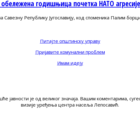
 обележена годишњица почетка НАТО агресиј
Савезну Републику Југославију, код споменика Палим борц
Питајте општинску управу
Пријавите комунални проблем
Имам идеју
ће јавности је од великог значаја. Вашим коментарима, су
визије уређења центра насеља Лепосавић.