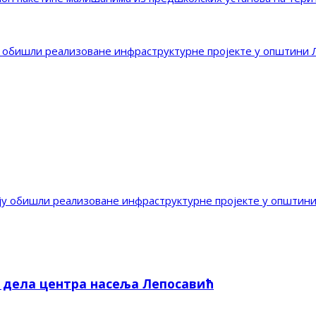
 обишли реализоване инфраструктурне пројекте у општини 
ју обишли реализоване инфраструктурне пројекте у општин
е дела центра насеља Лепосавић