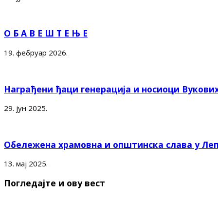
О Б А В Е Ш Т Е Њ Е
19. фебруар 2026.
Награђени ђаци генерација и носиоци Вукови
29. јун 2025.
Обележена храмовна и општинска слава у Ле
13. мај 2025.
Погледајте и ову вест