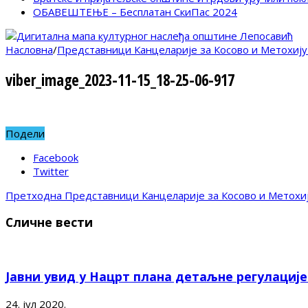
ОБАВЕШТЕЊЕ – Бесплатан СкиПас 2024
Насловна
/
Представници Канцеларије за Косово и Метохију
viber_image_2023-11-15_18-25-06-917
Подели
Facebook
Twitter
Претходна
Представници Канцеларије за Косово и Метохи
Сличне вести
Јавни увид у Нацрт плана детаљне регулациј
24. јул 2020.