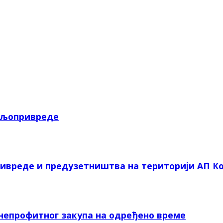
пољопривреде
ривреде и предузетништва на територији АП Ко
 непрофитног закупа на одређено време