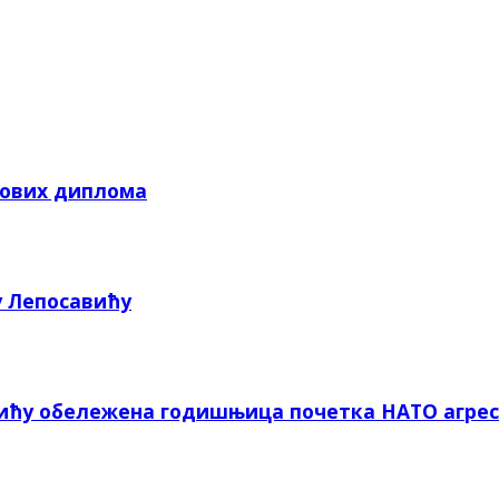
кових диплома
у Лепосавићу
вићу обележена годишњица почетка НАТО агрес