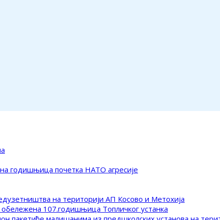
ма
ена годишњица почетка НАТО агресије
редузетништва на територији АП Косово и Метохија
 обележена 107.годишњица Топличког устанка
клон пакетиће малишанима из предшколских установа на тер