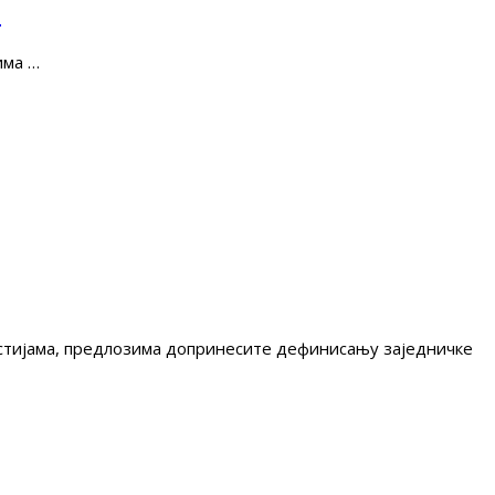
е
има …
гестијама, предлозима допринесите дефинисању заједничке