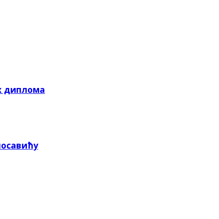
х диплома
посавићу