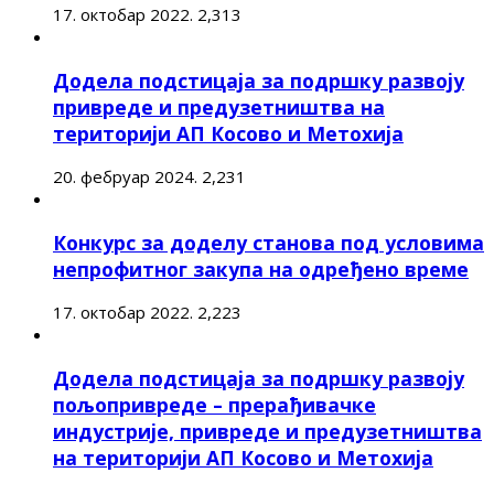
17. октобар 2022.
2,313
Додела подстицаја за подршку развоју
привреде и предузетништва на
територији АП Косово и Метохија
20. фебруар 2024.
2,231
Конкурс за доделу станова под условима
непрофитног закупа на одређено време
17. октобар 2022.
2,223
Додела подстицаја за подршку развоју
пољопривреде – прерађивачке
индустрије, привреде и предузетништва
на територији АП Косово и Метохија