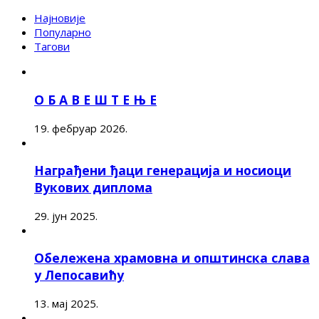
Најновије
Популарно
Тагови
О Б А В Е Ш Т Е Њ Е
19. фебруар 2026.
Награђени ђаци генерација и носиоци
Вукових диплома
29. јун 2025.
Обележена храмовна и општинска слава
у Лепосавићу
13. мај 2025.