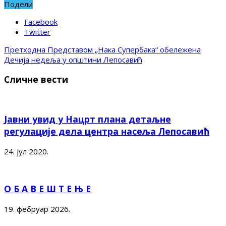
Подели
Facebook
Twitter
Претходна
Представом „Нака Супербака“ обележена
Дечија недеља у општини Лепосавић
Сличне вести
Јавни увид у Нацрт плана детаљне
регулације дела центра насеља Лепосавић
24. јул 2020.
О Б А В Е Ш Т Е Њ Е
19. фебруар 2026.