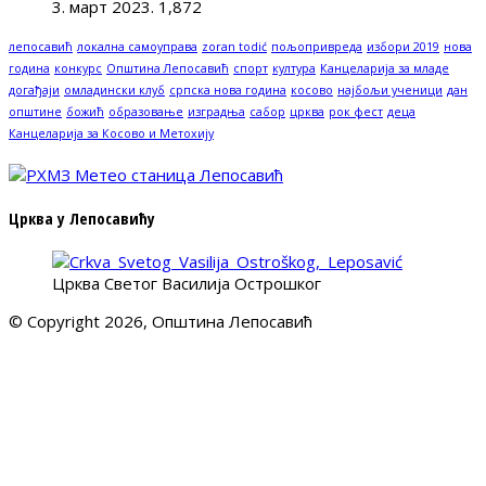
3. март 2023.
1,872
лепосавић
локална самоуправа
zoran todić
пољопривреда
избори 2019
нова
година
конкурс
Општина Лепосавић
спорт
култура
Канцеларија за младе
догађаји
омладински клуб
српска нова година
косово
најбољи ученици
дан
општине
божић
образовање
изградња
сабор
црква
рок фест
деца
Канцеларија за Косово и Метохију
Црква у Лепосавићу
Црква Светог Василија Острошког
© Copyright 2026, Општина Лепосавић