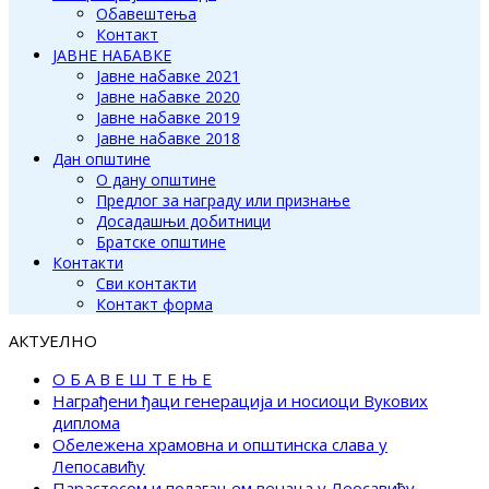
Обавештења
Контакт
ЈАВНЕ НАБАВКЕ
Јавне набавке 2021
Јавне набавке 2020
Јавне набавке 2019
Јавне набавке 2018
Дан општине
О дану општине
Предлог за награду или признање
Досадашњи добитници
Братске општине
Контакти
Сви контакти
Контакт форма
АКТУЕЛНО
О Б А В Е Ш Т Е Њ Е
Награђени ђаци генерација и носиоци Вукових
диплома
Обележена храмовна и општинска слава у
Лепосавићу
Парастосом и полагањем венаца у Леосавићу