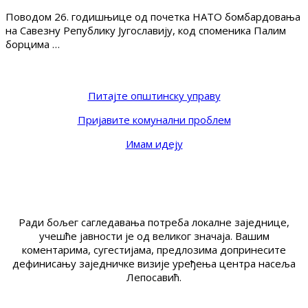
Поводом 26. годишњице од почетка НАТО бомбардовања
на Савезну Републику Југославију, код споменика Палим
борцима …
Питајте општинску управу
Пријавите комунални проблем
Имам идеју
Ради бољег сагледавања потреба локалне заједнице,
учешће јавности је од великог значаја. Вашим
коментарима, сугестијама, предлозима допринесите
дефинисању заједничке визије уређења центра насеља
Лепосавић.