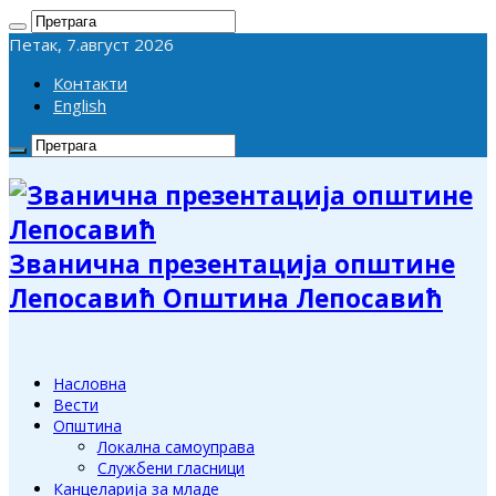
Петак, 7.август 2026
Контакти
English
Званична презентација општине
Лепосавић Општина Лепосавић
Насловна
Вести
Општина
Локална самоуправа
Службени гласници
Канцеларија за младе