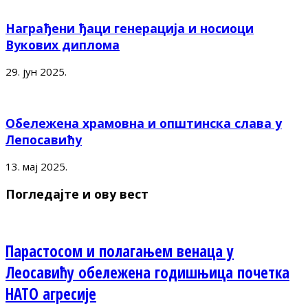
Награђени ђаци генерација и носиоци
Вукових диплома
29. јун 2025.
Обележена храмовна и општинска слава у
Лепосавићу
13. мај 2025.
Погледајте и ову вест
Парастосом и полагањем венаца у
Леосавићу обележена годишњица почетка
НАТО агресије