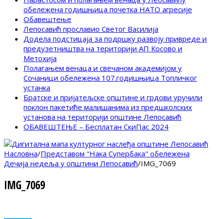
обележена годишњица почетка НАТО агресије
Обавештење
Лепосавић прославио Светог Василија
Додела подстицаја за подршку развоју привреде и
предузетништва на територији АП Косово и
Метохија
Полагањем венаца и свечаном академијом у
Сочаници обележена 107.годишњица Топличког
устанка
Братске и пријатељске општине и грдови уручили
поклон пакетиће малишанима из предшколских
установа на територији општине Лепосавић
ОБАВЕШТЕЊЕ – Бесплатан СкиПас 2024
Насловна
/
Представом "Нака Супербака" обележена
Дечија недеља у општини Лепосавић
/
IMG_7069
IMG_7069