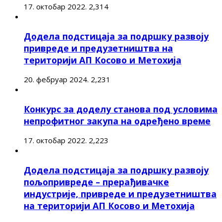
17. октобар 2022.
2,314
Додела подстицаја за подршку развоју
привреде и предузетништва на
територији АП Косово и Метохија
20. фебруар 2024.
2,231
Конкурс за доделу станова под условима
непрофитног закупа на одређено време
17. октобар 2022.
2,223
Додела подстицаја за подршку развоју
пољопривреде – прерађивачке
индустрије, привреде и предузетништва
на територији АП Косово и Метохија