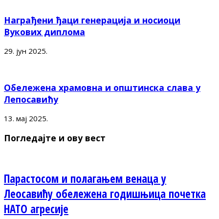
Награђени ђаци генерација и носиоци
Вукових диплома
29. јун 2025.
Обележена храмовна и општинска слава у
Лепосавићу
13. мај 2025.
Погледајте и ову вест
Парастосом и полагањем венаца у
Леосавићу обележена годишњица почетка
НАТО агресије