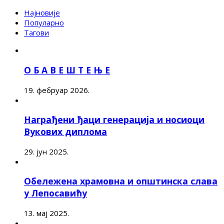
Најновије
Популарно
Тагови
О Б А В Е Ш Т Е Њ Е
19. фебруар 2026.
Награђени ђаци генерација и носиоци
Вукових диплома
29. јун 2025.
Обележена храмовна и општинска слава
у Лепосавићу
13. мај 2025.