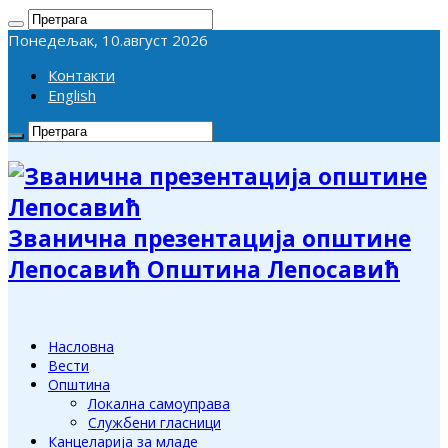
Понедељак, 10.август 2026
Контакти
English
Званична презентација општине
Лепосавић Општина Лепосавић
Насловна
Вести
Општина
Локална самоуправа
Службени гласници
Канцеларија за младе