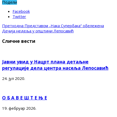
Подели
Facebook
Twitter
Претходна
Представом „Нака Супербака“ обележена
Дечија недеља у општини Лепосавић
Сличне вести
Јавни увид у Нацрт плана детаљне
регулације дела центра насеља Лепосавић
24. јул 2020.
О Б А В Е Ш Т Е Њ Е
19. фебруар 2026.