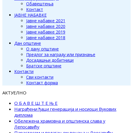
Обавештења
Контакт
ЈАВНЕ НАБАВКЕ
Јавне набавке 2021
Јавне набавке 2020
Јавне набавке 2019
Јавне набавке 2018
Дан општине
О дану општине
Предлог за награду или признање
Досадашњи добитници
Братске општине
Контакти
Сви контакти
Контакт форма
АКТУЕЛНО
О Б А В Е Ш Т Е Њ Е
Награђени ђаци генерација и носиоци Вукових
диплома
Обележена храмовна и општинска слава у
Лепосавићу
Парастосом и полагањем венаца у Леосавићу