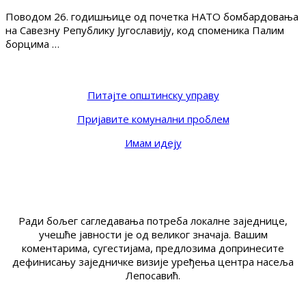
Поводом 26. годишњице од почетка НАТО бомбардовања
на Савезну Републику Југославију, код споменика Палим
борцима …
Питајте општинску управу
Пријавите комунални проблем
Имам идеју
Ради бољег сагледавања потреба локалне заједнице,
учешће јавности је од великог значаја. Вашим
коментарима, сугестијама, предлозима допринесите
дефинисању заједничке визије уређења центра насеља
Лепосавић.