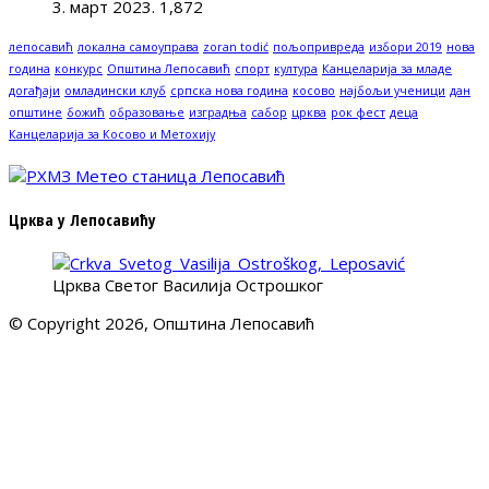
3. март 2023.
1,872
лепосавић
локална самоуправа
zoran todić
пољопривреда
избори 2019
нова
година
конкурс
Општина Лепосавић
спорт
култура
Канцеларија за младе
догађаји
омладински клуб
српска нова година
косово
најбољи ученици
дан
општине
божић
образовање
изградња
сабор
црква
рок фест
деца
Канцеларија за Косово и Метохију
Црква у Лепосавићу
Црква Светог Василија Острошког
© Copyright 2026, Општина Лепосавић