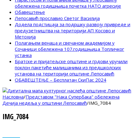
обележена годишњица почетка НАТО агресије
Обавештење
Лепосавић прославио Светог Василија
Додела подстицаја за подршку развоју привреде и
предузетништва на територији АП Косово и
Метохија
Полагањем венаца и свечаном академијом у
Сочаници обележена 107.годишњица Топличког
устанка
Братске и пријатељске општине и грдови уручили
поклон пакетиће малишанима из предшколских
установа на територији општине Лепосавић
ОБАВЕШТЕЊЕ – Бесплатан СкиПас 2024
Насловна
/
Представом "Нака Супербака" обележена
Дечија недеља у општини Лепосавић
/
IMG_7084
IMG_7084