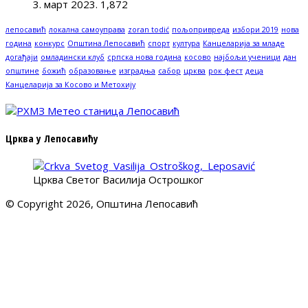
3. март 2023.
1,872
лепосавић
локална самоуправа
zoran todić
пољопривреда
избори 2019
нова
година
конкурс
Општина Лепосавић
спорт
култура
Канцеларија за младе
догађаји
омладински клуб
српска нова година
косово
најбољи ученици
дан
општине
божић
образовање
изградња
сабор
црква
рок фест
деца
Канцеларија за Косово и Метохију
Црква у Лепосавићу
Црква Светог Василија Острошког
© Copyright 2026, Општина Лепосавић