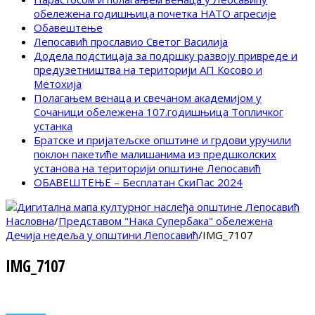
обележена годишњица почетка НАТО агресије
Обавештење
Лепосавић прославио Светог Василија
Додела подстицаја за подршку развоју привреде и
предузетништва на територији АП Косово и
Метохија
Полагањем венаца и свечаном академијом у
Сочаници обележена 107.годишњица Топличког
устанка
Братске и пријатељске општине и грдови уручили
поклон пакетиће малишанима из предшколских
установа на територији општине Лепосавић
ОБАВЕШТЕЊЕ – Бесплатан СкиПас 2024
Насловна
/
Представом "Нака Супербака" обележена
Дечија недеља у општини Лепосавић
/
IMG_7107
IMG_7107