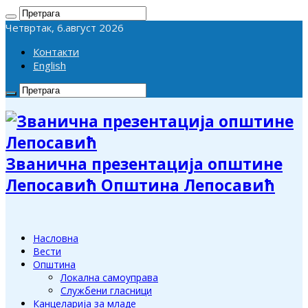
Четвртак, 6.август 2026
Контакти
English
Званична презентација општине
Лепосавић Општина Лепосавић
Насловна
Вести
Општина
Локална самоуправа
Службени гласници
Канцеларија за младе