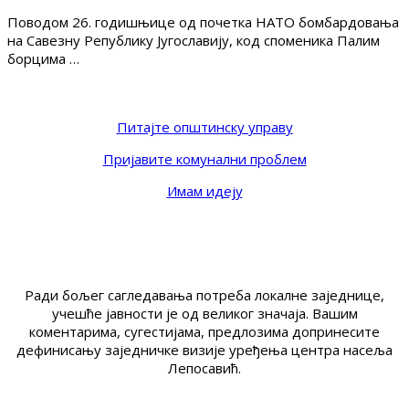
Поводом 26. годишњице од почетка НАТО бомбардовања
на Савезну Републику Југославију, код споменика Палим
борцима …
Питајте општинску управу
Пријавите комунални проблем
Имам идеју
Ради бољег сагледавања потреба локалне заједнице,
учешће јавности је од великог значаја. Вашим
коментарима, сугестијама, предлозима допринесите
дефинисању заједничке визије уређења центра насеља
Лепосавић.