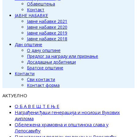
Обавештења
Контакт
ЈАВНЕ НАБАВКЕ
Јавне набавке 2021
Јавне набавке 2020
Јавне набавке 2019
Јавне набавке 2018
Дан општине
О дану општине
Предлог за награду или признање
Досадашњи добитници
Братске општине
Контакти
Сви контакти
Контакт форма
АКТУЕЛНО
О Б А В Е Ш Т Е Њ Е
Награђени ђаци генерација и носиоци Вукових
диплома
Обележена храмовна и општинска слава у
Лепосавићу
Парастосом и полагањем венаца у Леосавићу