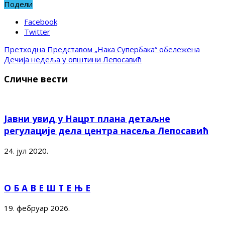
Подели
Facebook
Twitter
Претходна
Представом „Нака Супербака“ обележена
Дечија недеља у општини Лепосавић
Сличне вести
Јавни увид у Нацрт плана детаљне
регулације дела центра насеља Лепосавић
24. јул 2020.
О Б А В Е Ш Т Е Њ Е
19. фебруар 2026.