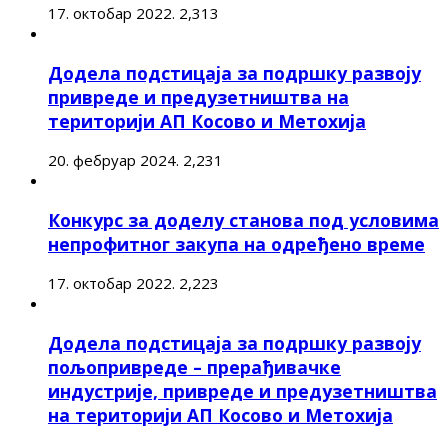
17. октобар 2022.
2,313
Додела подстицаја за подршку развоју
привреде и предузетништва на
територији АП Косово и Метохија
20. фебруар 2024.
2,231
Конкурс за доделу станова под условима
непрофитног закупа на одређено време
17. октобар 2022.
2,223
Додела подстицаја за подршку развоју
пољопривреде – прерађивачке
индустрије, привреде и предузетништва
на територији АП Косово и Метохија