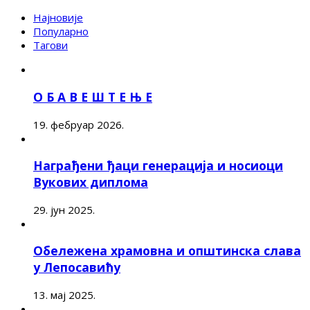
Најновије
Популарно
Тагови
О Б А В Е Ш Т Е Њ Е
19. фебруар 2026.
Награђени ђаци генерација и носиоци
Вукових диплома
29. јун 2025.
Обележена храмовна и општинска слава
у Лепосавићу
13. мај 2025.