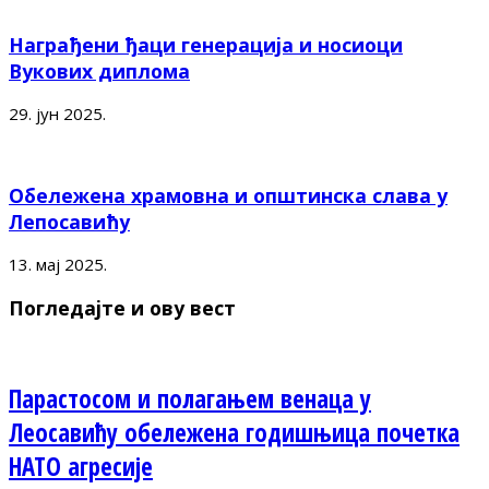
Награђени ђаци генерација и носиоци
Вукових диплома
29. јун 2025.
Обележена храмовна и општинска слава у
Лепосавићу
13. мај 2025.
Погледајте и ову вест
Парастосом и полагањем венаца у
Леосавићу обележена годишњица почетка
НАТО агресије