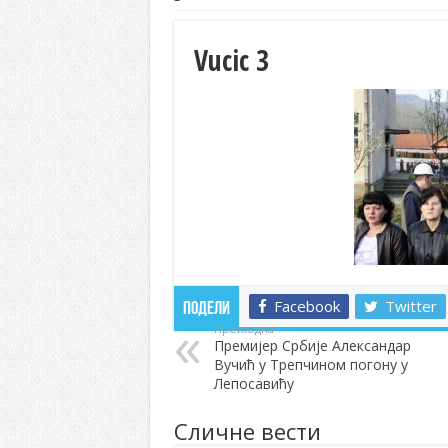
Vucic 3
Facebook
Twitter
Подели
Претходна
Премијер Србије Александар
Вучић у Трепчином погону у
Лепосавићу
Сличне вести