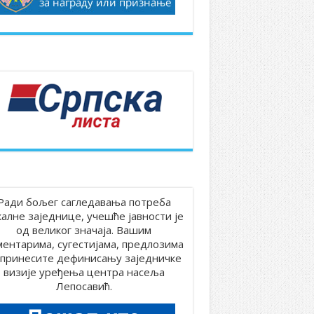
Ради бољег сагледавања потреба
калне заједнице, учешће јавности је
од великог значаја. Вашим
ментарима, сугестијама, предлозима
принесите дефинисању заједничке
визије уређења центра насеља
Лепосавић.