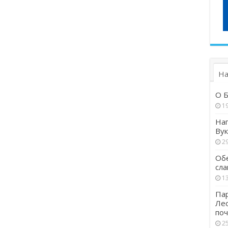
На
О Б
1
Наг
Вук
29
Обе
сла
13
Пар
Ле
поч
25