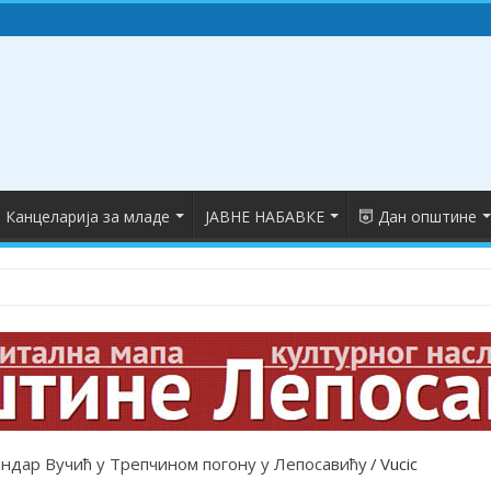
Канцеларија за младе
ЈАВНЕ НАБАВКЕ
Дан општине
 и носиоци Вукових диплома
ндар Вучић у Трепчином погону у Лепосавићу
/
Vucic