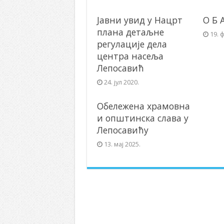
Јавни увид у Нацрт
О Б 
плана детаљне
19. 
регулације дела
центра насеља
Лепосавић
24. јул 2020.
Обележена храмовна
и општинска слава у
Лепосавићу
13. мај 2025.