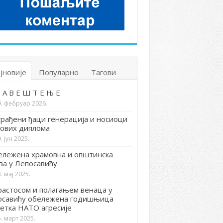
јновије
Популарно
Тагови
 А В Е Ш Т Е Њ Е
9. фебруар 2026.
рађени ђаци генерација и носиоци
ових диплома
. јун 2025.
лежена храмовна и општинска
ва у Лепосавићу
. мај 2025.
астосом и полагањем венаца у
осавићу обележена годишњица
етка НАТО агресије
. март 2025.