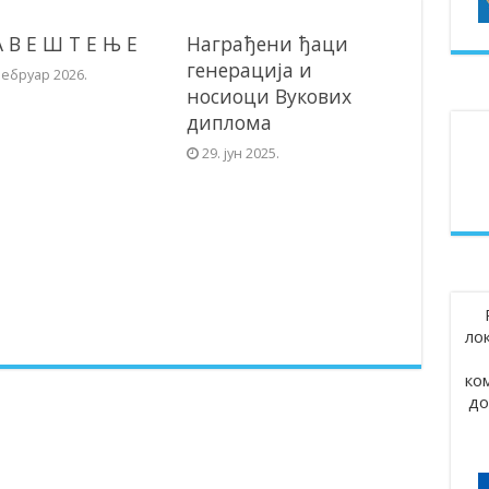
А В Е Ш Т Е Њ Е
Награђени ђаци
генерација и
фебруар 2026.
носиоци Вукових
диплома
29. јун 2025.
ло
ко
до