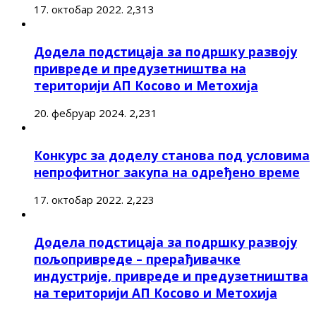
17. октобар 2022.
2,313
Додела подстицаја за подршку развоју
привреде и предузетништва на
територији АП Косово и Метохија
20. фебруар 2024.
2,231
Конкурс за доделу станова под условима
непрофитног закупа на одређено време
17. октобар 2022.
2,223
Додела подстицаја за подршку развоју
пољопривреде – прерађивачке
индустрије, привреде и предузетништва
на територији АП Косово и Метохија