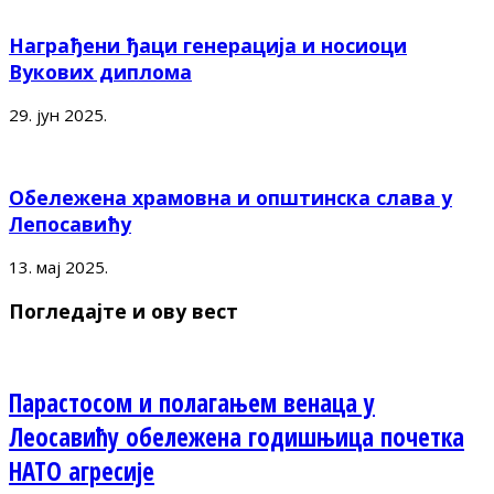
Награђени ђаци генерација и носиоци
Вукових диплома
29. јун 2025.
Обележена храмовна и општинска слава у
Лепосавићу
13. мај 2025.
Погледајте и ову вест
Парастосом и полагањем венаца у
Леосавићу обележена годишњица почетка
НАТО агресије