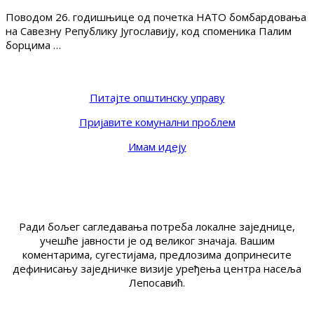
Поводом 26. годишњице од почетка НАТО бомбардовања
на Савезну Републику Југославију, код споменика Палим
борцима …
Питајте општинску управу
Пријавите комунални проблем
Имам идеју
Ради бољег сагледавања потреба локалне заједнице,
учешће јавности је од великог значаја. Вашим
коментарима, сугестијама, предлозима допринесите
дефинисању заједничке визије уређења центра насеља
Лепосавић.