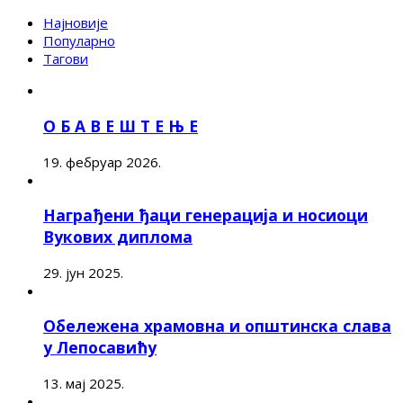
Најновије
Популарно
Тагови
О Б А В Е Ш Т Е Њ Е
19. фебруар 2026.
Награђени ђаци генерација и носиоци
Вукових диплома
29. јун 2025.
Обележена храмовна и општинска слава
у Лепосавићу
13. мај 2025.