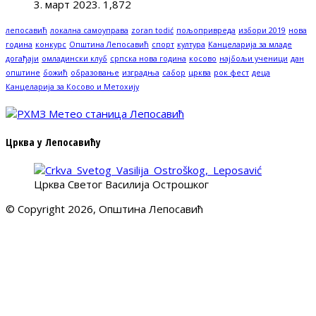
3. март 2023.
1,872
лепосавић
локална самоуправа
zoran todić
пољопривреда
избори 2019
нова
година
конкурс
Општина Лепосавић
спорт
култура
Канцеларија за младе
догађаји
омладински клуб
српска нова година
косово
најбољи ученици
дан
општине
божић
образовање
изградња
сабор
црква
рок фест
деца
Канцеларија за Косово и Метохију
Црква у Лепосавићу
Црква Светог Василија Острошког
© Copyright 2026, Општина Лепосавић