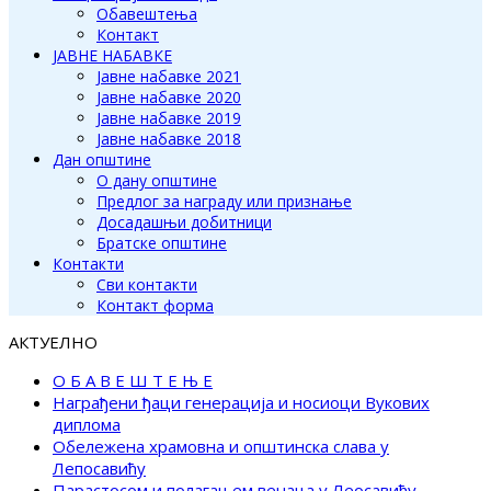
Обавештења
Контакт
ЈАВНЕ НАБАВКЕ
Јавне набавке 2021
Јавне набавке 2020
Јавне набавке 2019
Јавне набавке 2018
Дан општине
О дану општине
Предлог за награду или признање
Досадашњи добитници
Братске општине
Контакти
Сви контакти
Контакт форма
АКТУЕЛНО
О Б А В Е Ш Т Е Њ Е
Награђени ђаци генерација и носиоци Вукових
диплома
Обележена храмовна и општинска слава у
Лепосавићу
Парастосом и полагањем венаца у Леосавићу