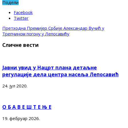
Подели
Facebook
Twitter
Претходна
Премијер Србије Александар Вучић у
Трепчином погону у Лепосавићу
Сличне вести
Јавни увид у Нацрт плана детаљне
регулације дела центра насеља Лепосавић
24. јул 2020.
О Б А В Е Ш Т Е Њ Е
19. фебруар 2026.