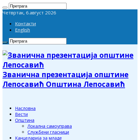
Четвртак, 6.август 2026
Контакти
English
Званична презентација општине
Лепосавић Општина Лепосавић
Насловна
Вести
Општина
Локална самоуправа
Службени гласници
Канцеларија за младе