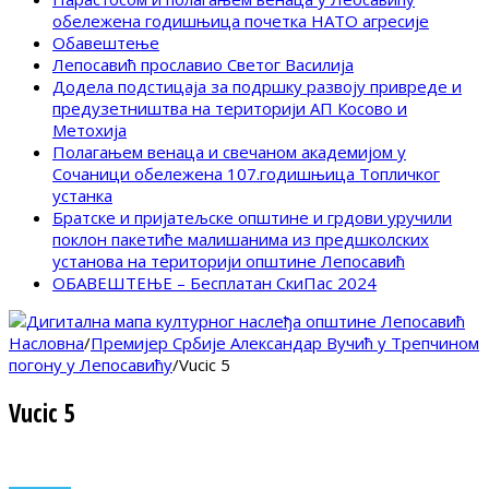
обележена годишњица почетка НАТО агресије
Обавештење
Лепосавић прославио Светог Василија
Додела подстицаја за подршку развоју привреде и
предузетништва на територији АП Косово и
Метохија
Полагањем венаца и свечаном академијом у
Сочаници обележена 107.годишњица Топличког
устанка
Братске и пријатељске општине и грдови уручили
поклон пакетиће малишанима из предшколских
установа на територији општине Лепосавић
ОБАВЕШТЕЊЕ – Бесплатан СкиПас 2024
Насловна
/
Премијер Србије Александар Вучић у Трепчином
погону у Лепосавићу
/
Vucic 5
Vucic 5