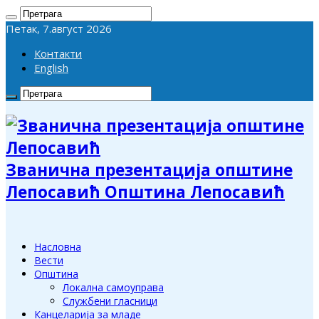
Петак, 7.август 2026
Контакти
English
Званична презентација општине
Лепосавић Општина Лепосавић
Насловна
Вести
Општина
Локална самоуправа
Службени гласници
Канцеларија за младе