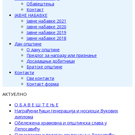
Обавештења
Контакт
ЈАВНЕ НАБАВКЕ
Јавне набавке 2021
Јавне набавке 2020
Јавне набавке 2019
Јавне набавке 2018
Дан општине
О дану општине
Предлог за награду или признање
Досадашњи добитници
Братске општине
Контакти
Сви контакти
Контакт форма
АКТУЕЛНО
О Б А В Е Ш Т Е Њ Е
Награђени ђаци генерација и носиоци Вукових
диплома
Обележена храмовна и општинска слава у
Лепосавићу
Парастосом и полагањем венаца у Леосавићу