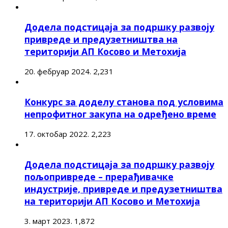
Додела подстицаја за подршку развоју
привреде и предузетништва на
територији АП Косово и Метохија
20. фебруар 2024.
2,231
Конкурс за доделу станова под условима
непрофитног закупа на одређено време
17. октобар 2022.
2,223
Додела подстицаја за подршку развоју
пољопривреде – прерађивачке
индустрије, привреде и предузетништва
на територији АП Косово и Метохија
3. март 2023.
1,872