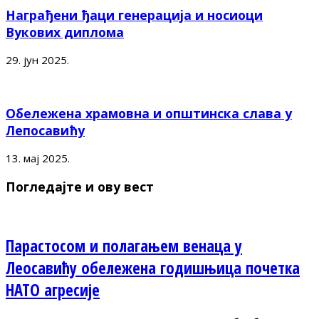
Награђени ђаци генерација и носиоци
Вукових диплома
29. јун 2025.
Обележена храмовна и општинска слава у
Лепосавићу
13. мај 2025.
Погледајте и ову вест
Парастосом и полагањем венаца у
Леосавићу обележена годишњица почетка
НАТО агресије