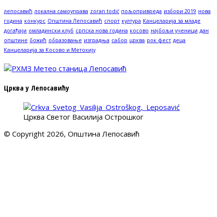
лепосавић
локална самоуправа
zoran todić
пољопривреда
избори 2019
нова
година
конкурс
Општина Лепосавић
спорт
култура
Канцеларија за младе
догађаји
омладински клуб
српска нова година
косово
најбољи ученици
дан
општине
божић
образовање
изградња
сабор
црква
рок фест
деца
Канцеларија за Косово и Метохију
Црква у Лепосавићу
Црква Светог Василија Острошког
© Copyright 2026, Општина Лепосавић