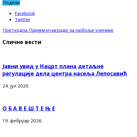
Подели
Facebook
Twitter
Претходна
Пријем и награде за најбоље ученике
Сличне вести
Јавни увид у Нацрт плана детаљне
регулације дела центра насеља Лепосавић
24. јул 2020.
О Б А В Е Ш Т Е Њ Е
19. фебруар 2026.