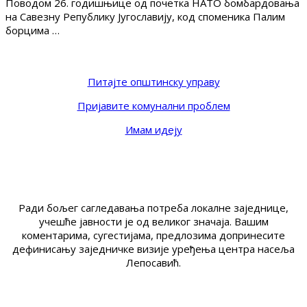
Поводом 26. годишњице од почетка НАТО бомбардовања
на Савезну Републику Југославију, код споменика Палим
борцима …
Питајте општинску управу
Пријавите комунални проблем
Имам идеју
Ради бољег сагледавања потреба локалне заједнице,
учешће јавности је од великог значаја. Вашим
коментарима, сугестијама, предлозима допринесите
дефинисању заједничке визије уређења центра насеља
Лепосавић.