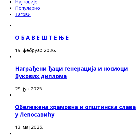
Најновије
Популарно
Тагови
О Б А В Е Ш Т Е Њ Е
19. фебруар 2026.
Награђени ђаци генерација и носиоци
Вукових диплома
29. јун 2025.
Обележена храмовна и општинска слава
у Лепосавићу
13. мај 2025.