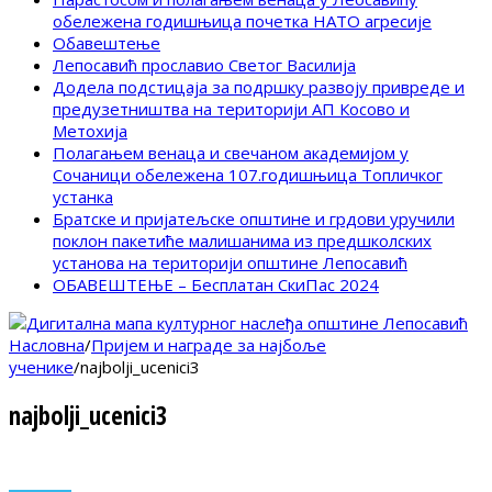
обележена годишњица почетка НАТО агресије
Обавештење
Лепосавић прославио Светог Василија
Додела подстицаја за подршку развоју привреде и
предузетништва на територији АП Косово и
Метохија
Полагањем венаца и свечаном академијом у
Сочаници обележена 107.годишњица Топличког
устанка
Братске и пријатељске општине и грдови уручили
поклон пакетиће малишанима из предшколских
установа на територији општине Лепосавић
ОБАВЕШТЕЊЕ – Бесплатан СкиПас 2024
Насловна
/
Пријем и награде за најбоље
ученике
/
najbolji_ucenici3
najbolji_ucenici3