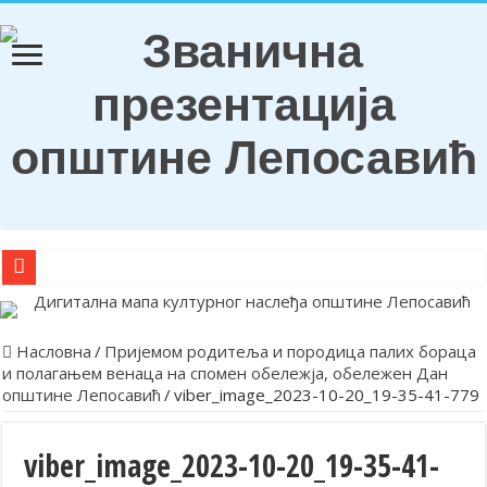
О Б А В Е Ш Т Е Њ Е
Награђени ђаци генерација и носиоци Вукових диплома
Насловна
/
Пријемом родитеља и породица палих бораца
и полагањем венаца на спомен обележја, обележен Дан
Обележена храмовна и општинска слава у Лепосавићу
општине Лепосавић
/
viber_image_2023-10-20_19-35-41-779
Парастосом и полагањем венаца у Леосавићу обележена годишњи
Обавештење
viber_image_2023-10-20_19-35-41-
Лепосавић прославио Светог Василија