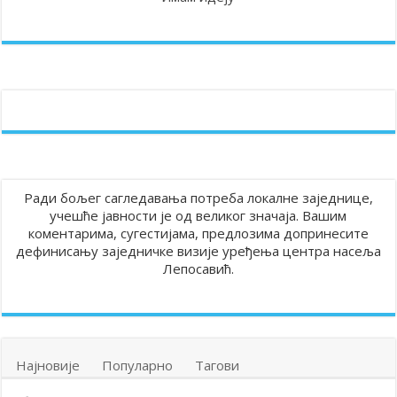
Ради бољег сагледавања потреба локалне заједнице,
учешће јавности је од великог значаја. Вашим
коментарима, сугестијама, предлозима допринесите
дефинисању заједничке визије уређења центра насеља
Лепосавић.
Најновије
Популарно
Тагови