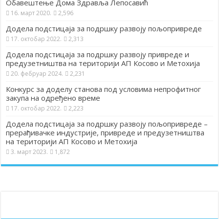
Обавештење Дома Здравља Лепосавић
16. март 2020.
2,596
Додела подстицаја за подршку развоју пољопривреде
17. октобар 2022.
2,313
Додела подстицаја за подршку развоју привреде и
предузетништва на територији АП Косово и Метохија
20. фебруар 2024.
2,231
Конкурс за доделу станова под условима непрофитног
закупа на одређено време
17. октобар 2022.
2,223
Додела подстицаја за подршку развоју пољопривреде –
прерађивачке индустрије, привреде и предузетништва
на територији АП Косово и Метохија
3. март 2023.
1,872