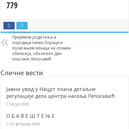
779
Додела подстицаја за подршку развоју привреде и предузетништв
Полагањем венаца и свечаном академијом у Сочаници обележена
Братске и пријатељске општине и грдови уручили поклон пакети
Претходна
ОБАВЕШТЕЊЕ – Бесплатан СкиПас 2024
Пријемом родитеља и
породица палих бораца и
полагањем венаца на спомен
обележја, обележен Дан
општине Лепосавић
Сличне вести
Јавни увид у Нацрт плана детаљне
регулације дела центра насеља Лепосавић
24. јул 2020.
О Б А В Е Ш Т Е Њ Е
19. фебруар 2026.