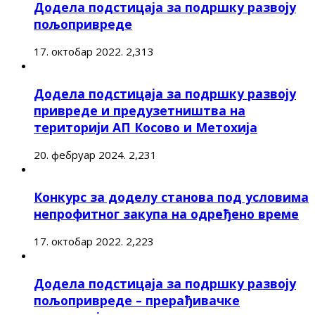
Додела подстицаја за подршку развоју
пољопривреде
17. октобар 2022.
2,313
Додела подстицаја за подршку развоју
привреде и предузетништва на
територији АП Косово и Метохија
20. фебруар 2024.
2,231
Конкурс за доделу станова под условима
непрофитног закупа на одређено време
17. октобар 2022.
2,223
Додела подстицаја за подршку развоју
пољопривреде – прерађивачке