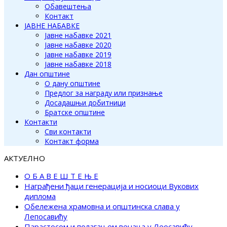
Обавештења
Контакт
ЈАВНЕ НАБАВКЕ
Јавне набавке 2021
Јавне набавке 2020
Јавне набавке 2019
Јавне набавке 2018
Дан општине
О дану општине
Предлог за награду или признање
Досадашњи добитници
Братске општине
Контакти
Сви контакти
Контакт форма
АКТУЕЛНО
О Б А В Е Ш Т Е Њ Е
Награђени ђаци генерација и носиоци Вукових
диплома
Обележена храмовна и општинска слава у
Лепосавићу
Парастосом и полагањем венаца у Леосавићу