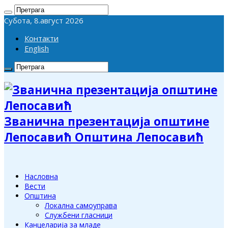
Субота, 8.август 2026
Контакти
English
Званична презентација општине
Лепосавић Општина Лепосавић
Насловна
Вести
Општина
Локална самоуправа
Службени гласници
Канцеларија за младе