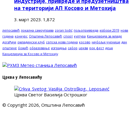
индустрије, привреде и предузетништва
на територији АП Косово и Метохија
3. март 2023.
1,872
лепосавић
локална самоуправа
zoran todić
пољопривреда
избори 2019
нова
година
конкурс
Општина Лепосавић
спорт
култура
Канцеларија за младе
догађаји
омладински клуб
српска нова година
косово
најбољи ученици
дан
општине
божић
образовање
изградња
сабор
црква
рок фест
деца
Канцеларија за Косово и Метохију
Црква у Лепосавићу
Црква Светог Василија Острошког
© Copyright 2026, Општина Лепосавић