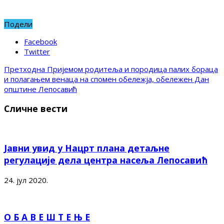
Подели
Facebook
Twitter
Претходна
Пријемом родитеља и породица палих бораца
и полагањем венаца на спомен обележја, обележен Дан
општине Лепосавић
Сличне вести
Јавни увид у Нацрт плана детаљне
регулације дела центра насеља Лепосавић
24. јул 2020.
О Б А В Е Ш Т Е Њ Е