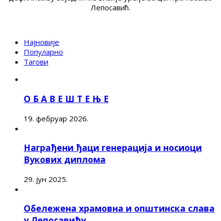
Лепосавић.
Најновије
Популарно
Тагови
О Б А В Е Ш Т Е Њ Е
19. фебруар 2026.
Награђени ђаци генерација и носиоци
Вукових диплома
29. јун 2025.
Обележена храмовна и општинска слава
у Лепосавићу