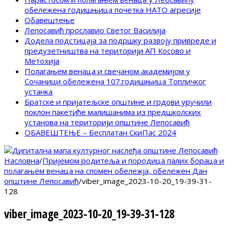
обележена годишњица почетка НАТО агресије
Обавештење
Лепосавић прославио Светог Василија
Додела подстицаја за подршку развоју привреде и
предузетништва на територији АП Косово и
Метохија
Полагањем венаца и свечаном академијом у
Сочаници обележена 107.годишњица Топличког
устанка
Братске и пријатељске општине и грдови уручили
поклон пакетиће малишанима из предшколских
установа на територији општине Лепосавић
ОБАВЕШТЕЊЕ – Бесплатан СкиПас 2024
Насловна
/
Пријемом родитеља и породица палих бораца и
полагањем венаца на спомен обележја, обележен Дан
општине Лепосавић
/
viber_image_2023-10-20_19-39-31-
128
viber_image_2023-10-20_19-39-31-128