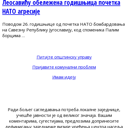
Леосавићу обележена годишњица почетка
НАТО агресије
Поводом 26. годишњице од почетка НАТО бомбардовања
на Савезну Републику Југославију, код споменика Палим
борцима …
Питајте општинску управу
Пријавите комунални проблем
Имам идеју
Ради бољег сагледавања потреба локалне заједнице,
учешће јавности је од великог значаја. Вашим
коментарима, сугестијама, предлозима допринесите
дефинисању заједничке визије уређења центра насеља