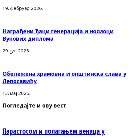
19. фебруар 2026.
Награђени ђаци генерација и носиоци
Вукових диплома
29. јун 2025.
Обележена храмовна и општинска слава у
Лепосавићу
13. мај 2025.
Погледајте и ову вест
Парастосом и полагањем венаца у